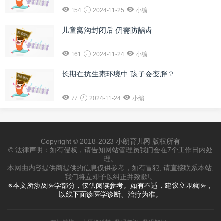
154
2024-11-25
小编
儿童窝沟封闭后 仍需防龋齿
161
2024-11-24
小编
长期在抗生素环境中 孩子会变胖？
77
2024-11-24
小编
Copyright © 2018-2023 小朗育儿网 版权所有
© 法律声明：如有侵权，请告知网站管理员我们会在7个工作日内处
理。
本网由内容提供商提供的信息仅供参考，如有冒犯, 请直接联系本站,
我们将立即予以纠正并致歉!。
※本文所涉及医学部分，仅供阅读参考。如有不适，建议立即就医，
以线下面诊医学诊断、治疗为准。