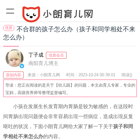
优质
不合群的孩子怎么办（孩子和同学相处不来
怎么办）
丁子成
优质会员
南阳育儿博主
来源：小朗育儿网
时间：2023-10-24 00:39:01
阅读(
)
原创内容
收藏：29
分享：78
爆
导读：您正在阅读的是关于【幼儿园】的问题，本文由育儿专家，专业的
宝妈，高级营养师等整理监督编写。
小孩在发展生长发育期内胃肠是较为敏感的，在这段时
间胃肠出現问题便会非常容易出現一些病症，造成出現反复
呕吐的状况，下面小朗育儿网给大家了解一下关于
孩子和同
学相处不来怎么办
的内容。