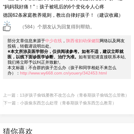
“妈妈我好痛！”：孩子被吼后的6个变化令人心疼
德国62条家庭教养规则，教出自律好孩子！（建议收藏）
（584）个朋友认为回复得到帮助。
部分文章信息来源于
中少在线
，
陕西省妇幼保健院
网络以及网友
投稿，转载请说明出处。
※本文所涉及医学部分，仅供阅读参考。如有不适，建议立即就
医，以线下面诊医学诊断、治疗为准。
如有冒犯请直接联系本站,
我们将立即予以纠正并致歉!。
本文标题：不合群的孩子怎么办（孩子和同学相处不来怎么
办）：
http://www.wy668.com.cn/youery/342453.html
上一篇：
13岁孩子偷钱屡教不改怎么办（青春期孩子偷钱怎么管教）
下一篇：
小孩偷东西怎么处理（青春期孩子偷东西怎么教育）
猜你喜欢