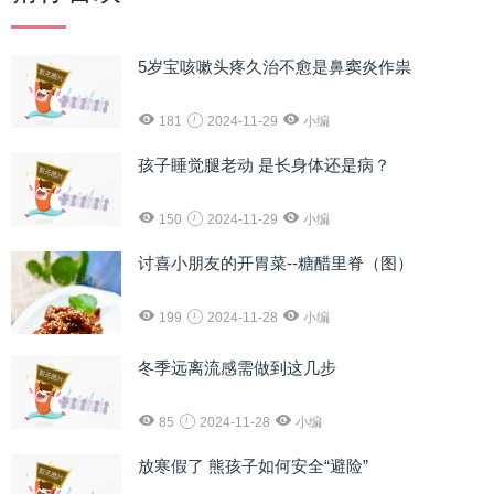
5岁宝咳嗽头疼久治不愈是鼻窦炎作祟
181
2024-11-29
小编
孩子睡觉腿老动 是长身体还是病？
150
2024-11-29
小编
讨喜小朋友的开胃菜--糖醋里脊（图）
199
2024-11-28
小编
冬季远离流感需做到这几步
85
2024-11-28
小编
放寒假了 熊孩子如何安全“避险”