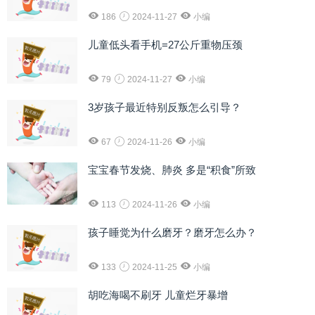
186
2024-11-27
小编
儿童低头看手机=27公斤重物压颈
79
2024-11-27
小编
3岁孩子最近特别反叛怎么引导？
67
2024-11-26
小编
宝宝春节发烧、肺炎 多是“积食”所致
113
2024-11-26
小编
孩子睡觉为什么磨牙？磨牙怎么办？
133
2024-11-25
小编
胡吃海喝不刷牙 儿童烂牙暴增