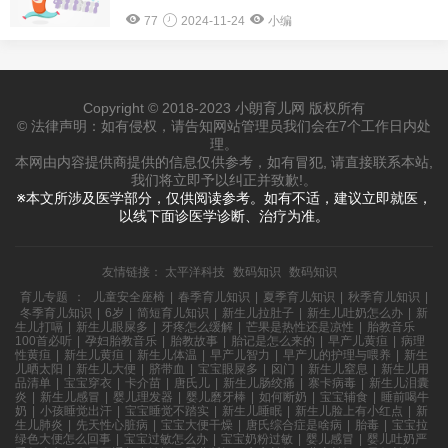
77
2024-11-24
小编
Copyright © 2018-2023 小朗育儿网 版权所有
© 法律声明：如有侵权，请告知网站管理员我们会在7个工作日内处
理。
本网由内容提供商提供的信息仅供参考，如有冒犯, 请直接联系本站,
我们将立即予以纠正并致歉!。
※本文所涉及医学部分，仅供阅读参考。如有不适，建议立即就医，
以线下面诊医学诊断、治疗为准。
友情链接：
太平洋科技
数码知识
数码知识
育儿专题
：
儿童安全座椅
|
春季育儿知识
|
夏季育儿知识
|
秋季育儿知识
|
冬季育儿知识
|
6岁
|
简短育儿知识
|
新生儿拉肚子
|
新生儿吐奶怎么办
|
新
生儿打嗝
|
新生儿眼屎多
|
牙疼怎么缓解
|
芒果是热性还是凉性
|
胎教音乐
100首必听
|
孕妇胎教音乐
|
胎教故事
|
胎记是怎么来的
|
早产儿黄疸
|
病理
性黄疸
|
新生儿黄疸
|
新生儿体温
|
早产儿智力
|
早产儿的护理与喂养
|
新生
儿晒太阳
|
新生儿大便
|
脐带血
|
宝宝眼屎多
|
囟门
|
新生儿窒息
|
新生儿用
品清单
|
宝宝穿衣
|
卡介苗
|
唐氏儿
|
新生儿肠绞痛
|
寨卡病毒
|
新生儿泪囊
炎
|
新生儿感冒
|
婴儿理发器
|
婴儿磨牙棒
|
如何断奶
|
宝宝辅食
|
睡前喝牛
奶
|
小孩睡觉出汗
|
宝宝睡觉不踏实
|
新生儿睡眠
|
新生儿脸上有小红点
|
新
生儿肺炎
|
先天性心脏病
|
宝宝大便干燥
|
唐氏综合症是啥病
|
胎毒
|
宝宝拉
绿色大便怎么回事
|
宝宝过敏怎么办
|
宝宝奶粉过敏
|
婴儿感冒
|
婴儿吐奶严