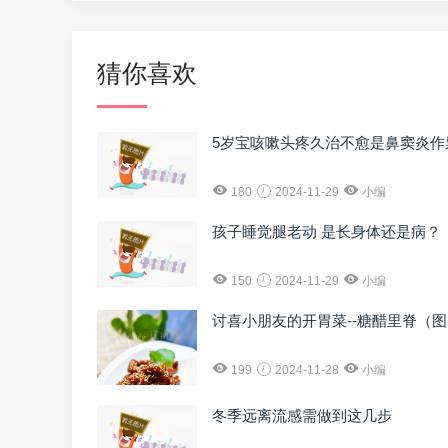
猜你喜欢
5岁宝咳嗽头疼久治不愈是鼻窦炎作
180
2024-11-29
小编
孩子睡觉腿老动 是长身体还是病？
150
2024-11-29
小编
讨喜小朋友的开胃菜--糖醋里脊（
199
2024-11-28
小编
冬季远离流感需做到这几步