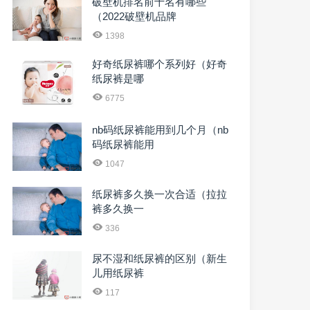
破壁机排名前十名有哪些
（2022破壁机品牌
1398
好奇纸尿裤哪个系列好（好奇
纸尿裤是哪
6775
nb码纸尿裤能用到几个月（nb
码纸尿裤能用
1047
纸尿裤多久换一次合适（拉拉
裤多久换一
336
尿不湿和纸尿裤的区别（新生
儿用纸尿裤
117