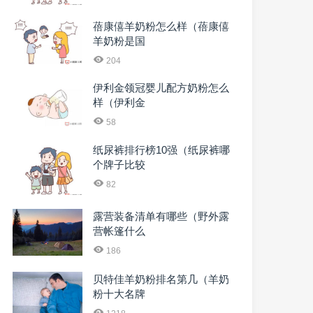
蓓康僖羊奶粉怎么样（蓓康僖
羊奶粉是国
204
伊利金领冠婴儿配方奶粉怎么
样（伊利金
58
纸尿裤排行榜10强（纸尿裤哪
个牌子比较
82
露营装备清单有哪些（野外露
营帐篷什么
186
贝特佳羊奶粉排名第几（羊奶
粉十大名牌