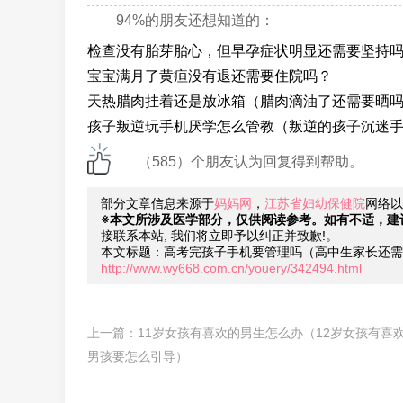
94%的朋友还想知道的：
检查没有胎芽胎心，但早孕症状明显还需要坚持
宝宝满月了黄疸没有退还需要住院吗？
天热腊肉挂着还是放冰箱（腊肉滴油了还需要晒
孩子叛逆玩手机厌学怎么管教（叛逆的孩子沉迷
（585）个朋友认为回复得到帮助。
部分文章信息来源于
妈妈网
，
江苏省妇幼保健院
网络以
※本文所涉及医学部分，仅供阅读参考。如有不适，建
接联系本站, 我们将立即予以纠正并致歉!。
本文标题：高考完孩子手机要管理吗（高中生家长还需
http://www.wy668.com.cn/youery/342494.html
上一篇：
11岁女孩有喜欢的男生怎么办（12岁女孩有喜
男孩要怎么引导）