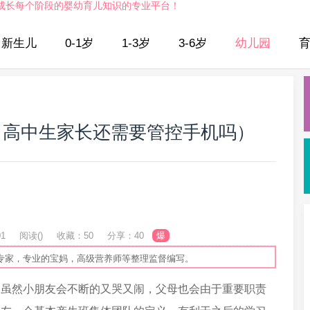
成长每个阶段的婴幼育儿知识的专业平台！
新生儿
0-1岁
1-3岁
3-6岁
幼儿园
（高中生家长还需要管控手机吗）
01
阅读(
)
收藏：50
分享：40
爆
专家，专业的宝妈，高级营养师等整理监督编写。
，虽然小朋友会不断的又哭又闹，父母也会由于重要职责