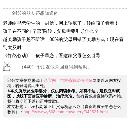
94%的朋友还想知道的：
老师给早恋学生的一封信，网上转疯了，转给孩子看看！
孩子在不同的“早恋”阶段，父母需要引导什么？
越奖励孩子越不听话，80%的父母用错了奖励方式！现在看
到太及时
《怦然心动》：孩子早恋，看这家父母怎么引导
（440）个朋友认为回复得到帮助。
部分文章信息来源于
亲宝网
，
吉林省妇幼保健院
网络以及网友投
稿，转载请说明出处。
※本文所涉及医学部分，仅供阅读参考。如有不适，建议立即就
医，以线下面诊医学诊断、治疗为准。
如有冒犯请直接联系本站,
我们将立即予以纠正并致歉!。
本文标题：儿子找对象不听父母劝怎么办（青春期孩子早恋怎么
教育）：
http://www.wy668.com.cn/youery/342521.html