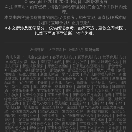
Copyright © 2018-2023 小朗育儿网 版权所有
© 法律声明：如有侵权，请告知网站管理员我们会在7个工作日内处
理。
本网由内容提供商提供的信息仅供参考，如有冒犯, 请直接联系本站,
我们将立即予以纠正并致歉!。
※本文所涉及医学部分，仅供阅读参考。如有不适，建议立即就医，
以线下面诊医学诊断、治疗为准。
友情链接：
太平洋科技
数码知识
数码知识
育儿专题
：
儿童安全座椅
|
春季育儿知识
|
夏季育儿知识
|
秋季育儿知识
|
冬季育儿知识
|
6岁
|
简短育儿知识
|
新生儿拉肚子
|
新生儿吐奶怎么办
|
新
生儿打嗝
|
新生儿眼屎多
|
牙疼怎么缓解
|
芒果是热性还是凉性
|
胎教音乐
100首必听
|
孕妇胎教音乐
|
胎教故事
|
胎记是怎么来的
|
早产儿黄疸
|
病理
性黄疸
|
新生儿黄疸
|
新生儿体温
|
早产儿智力
|
早产儿的护理与喂养
|
新生
儿晒太阳
|
新生儿大便
|
脐带血
|
宝宝眼屎多
|
囟门
|
新生儿窒息
|
新生儿用
品清单
|
宝宝穿衣
|
卡介苗
|
唐氏儿
|
新生儿肠绞痛
|
寨卡病毒
|
新生儿泪囊
炎
|
新生儿感冒
|
婴儿理发器
|
婴儿磨牙棒
|
如何断奶
|
宝宝辅食
|
睡前喝牛
奶
|
小孩睡觉出汗
|
宝宝睡觉不踏实
|
新生儿睡眠
|
新生儿脸上有小红点
|
新
生儿肺炎
|
先天性心脏病
|
宝宝大便干燥
|
唐氏综合症是啥病
|
胎毒
|
宝宝拉
绿色大便怎么回事
|
宝宝过敏怎么办
|
宝宝奶粉过敏
|
婴儿感冒
|
婴儿吐奶严
重怎么办
|
鼻子不通气小妙招
|
婴儿断奶
|
宝宝补钙
|
儿童补钙
|
孕妇补钙
|
婴儿抚触
|
婴儿便秘
|
宝宝长牙顺序
|
宝宝肚子胀气怎么办
|
宝宝大便有血
丝
|
小孩发烧怎么办
|
宝宝抵抗力
|
发烧吃什么好
|
佝偻病的症状
|
宝宝长牙
的症状
|
小孩拉肚子
|
小孩流鼻血
|
宝宝喉咙有痰怎么办
|
睡觉磨牙
|
小孩子
磨牙
|
手足口病严重吗
|
怎样才能长高
|
小儿咳嗽
|
小孩起水痘
|
婴儿湿疹怎
么治疗
|
宝宝皮肤过敏怎么办
|
强生婴儿润肤
|
宝宝剪指甲
|
宝宝头发
|
宝宝
屁股红怎么办
|
积食发烧
|
宝宝长痱子怎么办
|
宝宝上火怎么办
|
尿布疹
|
新