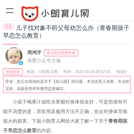
优质
儿子找对象不听父母劝怎么办（青春期孩子
早恋怎么教育）
周鸿宇
育儿知识优秀作者
母婴公众号主编
来源：小朗育儿网
时间：2023-10-24 09:02:01
阅读(
)
原创内容
收藏：59
分享：77
爆
导读：您正在阅读的是关于【幼儿园】的问题，本文由育儿专家，专业的
宝妈，高级营养师等整理监督编写。
小孩子喝果汁或吃水果都对身体很友好，可是您很有可
能不清楚的是，若饮用及服用方法不正确，也会对身体导致
很大的损害。下面小朗育儿网给大家了解一下关于
青春期孩
子早恋怎么教育
的内容。