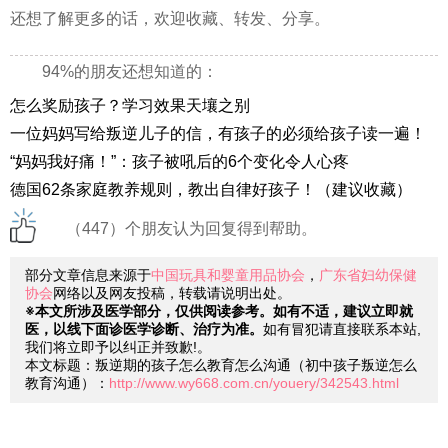
还想了解更多的话，欢迎收藏、转发、分享。
94%的朋友还想知道的：
怎么奖励孩子？学习效果天壤之别
一位妈妈写给叛逆儿子的信，有孩子的必须给孩子读一遍！
“妈妈我好痛！”：孩子被吼后的6个变化令人心疼
德国62条家庭教养规则，教出自律好孩子！（建议收藏）
（447）个朋友认为回复得到帮助。
部分文章信息来源于
中国玩具和婴童用品协会
，
广东省妇幼保健
协会
网络以及网友投稿，转载请说明出处。
※本文所涉及医学部分，仅供阅读参考。如有不适，建议立即就
医，以线下面诊医学诊断、治疗为准。
如有冒犯请直接联系本站,
我们将立即予以纠正并致歉!。
本文标题：叛逆期的孩子怎么教育怎么沟通（初中孩子叛逆怎么
教育沟通）：
http://www.wy668.com.cn/youery/342543.html