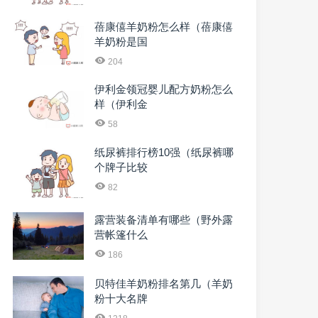
蓓康僖羊奶粉怎么样（蓓康僖
羊奶粉是国
204
伊利金领冠婴儿配方奶粉怎么
样（伊利金
58
纸尿裤排行榜10强（纸尿裤哪
个牌子比较
82
露营装备清单有哪些（野外露
营帐篷什么
186
贝特佳羊奶粉排名第几（羊奶
粉十大名牌