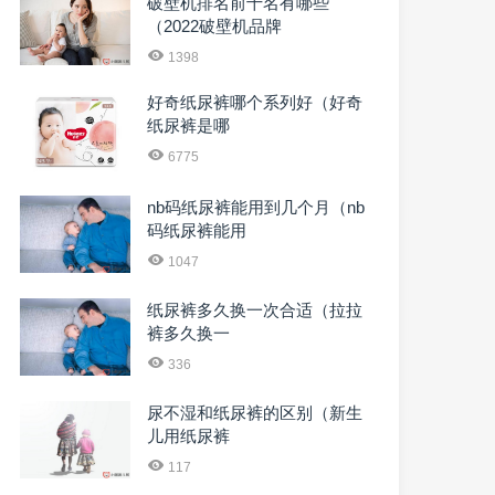
破壁机排名前十名有哪些
（2022破壁机品牌
1398
好奇纸尿裤哪个系列好（好奇
纸尿裤是哪
6775
nb码纸尿裤能用到几个月（nb
码纸尿裤能用
1047
纸尿裤多久换一次合适（拉拉
裤多久换一
336
尿不湿和纸尿裤的区别（新生
儿用纸尿裤
117