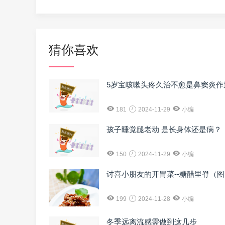
猜你喜欢
5岁宝咳嗽头疼久治不愈是鼻窦炎作
181
2024-11-29
小编
孩子睡觉腿老动 是长身体还是病？
150
2024-11-29
小编
讨喜小朋友的开胃菜--糖醋里脊（
199
2024-11-28
小编
冬季远离流感需做到这几步