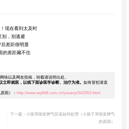
。
式！现在看到太及时
区别，别逃避
岁后差距很明显
面的差距藏不住
网络以及网友投稿，转载请说明出处。
议立即就医，以线下面诊医学诊断、治疗为准。
如有冒犯请直
么原因）：
http://www.wy668.com.cn/youery/342553.html
下一篇：
小孩哭闹发脾气应该如何处理（小孩子哭闹发脾气
的原因）