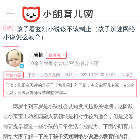
优质
孩子看玄幻小说该不该制止（孩子沉迷网络
小说怎么教育）
丁若楠
优质用户
10余年经验婴幼儿营养指导专家
来源：小朗育儿网
时间：2023-10-25 00:30:01
阅读(
)
原创内容
收藏：31
分享：69
爆
导读：您正在阅读的是关于【幼儿园】的问题，本文由育儿专家，专业的
宝妈，高级营养师等整理监督编写。
两岁半到三岁是小孩社会认知发展趋势关键期，这阶段
让小宝宝上幼稚园融入新领域是相对性较为适合，但是父母
需要提早塑造一些小孩的日常生活自控能力。下面小朗育儿
网给大家了解一下关于
孩子沉迷网络小说怎么教育
的内容。