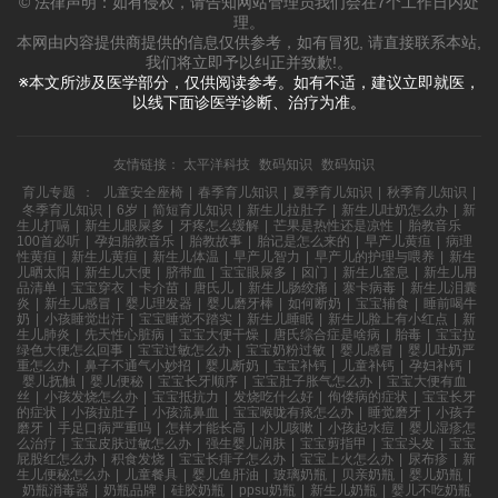
© 法律声明：如有侵权，请告知网站管理员我们会在7个工作日内处
理。
本网由内容提供商提供的信息仅供参考，如有冒犯, 请直接联系本站,
我们将立即予以纠正并致歉!。
※本文所涉及医学部分，仅供阅读参考。如有不适，建议立即就医，
以线下面诊医学诊断、治疗为准。
友情链接：
太平洋科技
数码知识
数码知识
育儿专题
：
儿童安全座椅
|
春季育儿知识
|
夏季育儿知识
|
秋季育儿知识
|
冬季育儿知识
|
6岁
|
简短育儿知识
|
新生儿拉肚子
|
新生儿吐奶怎么办
|
新
生儿打嗝
|
新生儿眼屎多
|
牙疼怎么缓解
|
芒果是热性还是凉性
|
胎教音乐
100首必听
|
孕妇胎教音乐
|
胎教故事
|
胎记是怎么来的
|
早产儿黄疸
|
病理
性黄疸
|
新生儿黄疸
|
新生儿体温
|
早产儿智力
|
早产儿的护理与喂养
|
新生
儿晒太阳
|
新生儿大便
|
脐带血
|
宝宝眼屎多
|
囟门
|
新生儿窒息
|
新生儿用
品清单
|
宝宝穿衣
|
卡介苗
|
唐氏儿
|
新生儿肠绞痛
|
寨卡病毒
|
新生儿泪囊
炎
|
新生儿感冒
|
婴儿理发器
|
婴儿磨牙棒
|
如何断奶
|
宝宝辅食
|
睡前喝牛
奶
|
小孩睡觉出汗
|
宝宝睡觉不踏实
|
新生儿睡眠
|
新生儿脸上有小红点
|
新
生儿肺炎
|
先天性心脏病
|
宝宝大便干燥
|
唐氏综合症是啥病
|
胎毒
|
宝宝拉
绿色大便怎么回事
|
宝宝过敏怎么办
|
宝宝奶粉过敏
|
婴儿感冒
|
婴儿吐奶严
重怎么办
|
鼻子不通气小妙招
|
婴儿断奶
|
宝宝补钙
|
儿童补钙
|
孕妇补钙
|
婴儿抚触
|
婴儿便秘
|
宝宝长牙顺序
|
宝宝肚子胀气怎么办
|
宝宝大便有血
丝
|
小孩发烧怎么办
|
宝宝抵抗力
|
发烧吃什么好
|
佝偻病的症状
|
宝宝长牙
的症状
|
小孩拉肚子
|
小孩流鼻血
|
宝宝喉咙有痰怎么办
|
睡觉磨牙
|
小孩子
磨牙
|
手足口病严重吗
|
怎样才能长高
|
小儿咳嗽
|
小孩起水痘
|
婴儿湿疹怎
么治疗
|
宝宝皮肤过敏怎么办
|
强生婴儿润肤
|
宝宝剪指甲
|
宝宝头发
|
宝宝
屁股红怎么办
|
积食发烧
|
宝宝长痱子怎么办
|
宝宝上火怎么办
|
尿布疹
|
新
生儿便秘怎么办
|
儿童餐具
|
婴儿鱼肝油
|
玻璃奶瓶
|
贝亲奶瓶
|
婴儿奶瓶
|
奶瓶消毒器
|
奶瓶品牌
|
硅胶奶瓶
|
ppsu奶瓶
|
新生儿奶瓶
|
婴儿不吃奶瓶