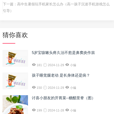
下一篇：
高中生暑假玩手机家长怎么办（高一孩子沉迷手机游戏怎么
引导）
猜你喜欢
5岁宝咳嗽头疼久治不愈是鼻窦炎作祟
181
2024-11-29
小编
孩子睡觉腿老动 是长身体还是病？
150
2024-11-29
小编
讨喜小朋友的开胃菜--糖醋里脊（图）
199
2024-11-28
小编