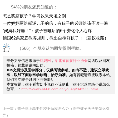
94%的朋友还想知道的：
怎么奖励孩子？学习效果天壤之别
一位妈妈写给叛逆儿子的信，有孩子的必须给孩子读一遍！
“妈妈我好痛！”：孩子被吼后的6个变化令人心疼
德国62条家庭教养规则，教出自律好孩子！（建议收藏）
（566）个朋友认为回复得到帮助。
部分文章信息来源于
妈妈网
，
湖北省育婴行业协会
网络以及网友
投稿，转载请说明出处。
※本文所涉及医学部分，仅供阅读参考。如有不适，建议立即就
医，以线下面诊医学诊断、治疗为准。
如有冒犯请直接联系本站,
我们将立即予以纠正并致歉!。
本文标题：孩子看玄幻小说该不该制止（孩子沉迷网络小说怎么
教育）：
http://www.wy668.com.cn/youery/342559.html
上一篇：
孩子刚上高中住校不适应怎么办（高中孩子厌学要怎么引
导）