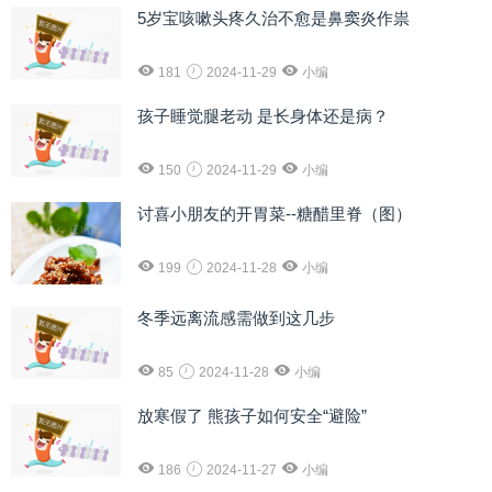
5岁宝咳嗽头疼久治不愈是鼻窦炎作祟
181
2024-11-29
小编
孩子睡觉腿老动 是长身体还是病？
150
2024-11-29
小编
讨喜小朋友的开胃菜--糖醋里脊（图）
199
2024-11-28
小编
冬季远离流感需做到这几步
85
2024-11-28
小编
放寒假了 熊孩子如何安全“避险”
186
2024-11-27
小编