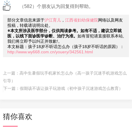
（582）个朋友认为回复得到帮助。
部分文章信息来源于
沪江育儿
，
江西省妇幼保健院
网络以及网友
投稿，转载请说明出处。
※本文所涉及医学部分，仅供阅读参考。如有不适，建议立即就
医，以线下面诊医学诊断、治疗为准。
如有冒犯请直接联系本站,
我们将立即予以纠正并致歉!。
本文标题：孩子18岁不听话怎么办（孩子18岁不听话的原因）：
http://www.wy668.com.cn/youery/342561.html
上一篇：
高中生暑假玩手机家长怎么办（高一孩子沉迷手机游戏怎么
引导）
下一篇：
假期该不该让孩子玩游戏（初中孩子沉迷游戏怎么教育）
猜你喜欢