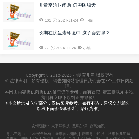
儿童窝沟封闭后 仍需防龋齿
161
2024-11-24
小编
长期在抗生素环境中 孩子会变胖？
77
2024-11-24
小编
Copyright © 2018-2023 小朗育儿网 版权所有
© 法律声明：如有侵权，请告知网站管理员我们会在7个工作日内处
理。
本网由内容提供商提供的信息仅供参考，如有冒犯, 请直接联系本站,
我们将立即予以纠正并致歉!。
※本文所涉及医学部分，仅供阅读参考。如有不适，建议立即就医，
以线下面诊医学诊断、治疗为准。
友情链接：
太平洋科技
数码知识
数码知识
育儿专题
：
儿童安全座椅
|
春季育儿知识
|
夏季育儿知识
|
秋季育儿知识
|
冬季育儿知识
|
6岁
|
简短育儿知识
|
新生儿拉肚子
|
新生儿吐奶怎么办
|
新