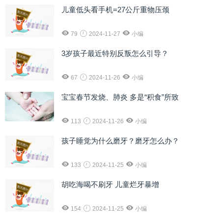
儿童低头看手机=27公斤重物压颈
79
2024-11-27
小编
3岁孩子最近特别反叛怎么引导？
67
2024-11-26
小编
宝宝春节发烧、肺炎 多是“积食”所致
113
2024-11-26
小编
孩子睡觉为什么磨牙？磨牙怎么办？
133
2024-11-25
小编
胡吃海喝不刷牙 儿童烂牙暴增
154
2024-11-25
小编