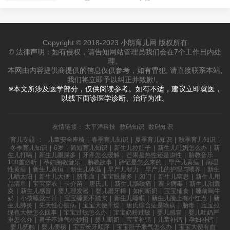
Copyright © 2018-2023 小朗育儿网 版权所有
© 法律声明：如有侵权，请告知网站管理员我们会在7个工作日内处
理。
本网由内容提供商提供的信息仅供参考，如有冒犯, 请直接联系本站,
我们将立即予以纠正并致歉!。
※本文所涉及医学部分，仅供阅读参考。如有不适，建议立即就医，
以线下面诊医学诊断、治疗为准。
友情链接：
太平洋科技
数码知识
数码知识
育儿专题
：
儿童安全座椅
|
春季育儿知识
|
夏季育儿知识
|
秋季育儿知识
|
冬季育儿知识
|
6岁
|
简短育儿知识
|
新生儿拉肚子
|
新生儿吐奶怎么办
|
新
生儿打嗝
|
新生儿眼屎多
|
牙疼怎么缓解
|
芒果是热性还是凉性
|
胎教音乐
100首必听
|
孕妇胎教音乐
|
胎教故事
|
胎记是怎么来的
|
早产儿黄疸
|
病理
性黄疸
|
新生儿黄疸
|
新生儿体温
|
早产儿智力
|
早产儿的护理与喂养
|
新生
儿晒太阳
|
新生儿大便
|
脐带血
|
宝宝眼屎多
|
囟门
|
新生儿窒息
|
新生儿用
品清单
|
宝宝穿衣
|
卡介苗
|
唐氏儿
|
新生儿肠绞痛
|
寨卡病毒
|
新生儿泪囊
炎
|
新生儿感冒
|
婴儿理发器
|
婴儿磨牙棒
|
如何断奶
|
宝宝辅食
|
睡前喝牛
奶
|
小孩睡觉出汗
|
宝宝睡觉不踏实
|
新生儿睡眠
|
新生儿脸上有小红点
|
新
生儿肺炎
|
先天性心脏病
|
宝宝大便干燥
|
唐氏综合症是啥病
|
胎毒
|
宝宝拉
绿色大便怎么回事
|
宝宝过敏怎么办
|
宝宝奶粉过敏
|
婴儿感冒
|
婴儿吐奶严
重怎么办
|
鼻子不通气小妙招
|
婴儿断奶
|
宝宝补钙
|
儿童补钙
|
孕妇补钙
|
婴儿抚触
|
婴儿便秘
|
宝宝长牙顺序
|
宝宝肚子胀气怎么办
|
宝宝大便有血