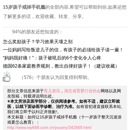
15岁孩子戒掉手机瘾
的全部内容,希望可以帮助到你,如果还想
了解更多的话，欢迎收藏、转发、分享。
94%的朋友还想知道的：
怎么奖励孩子？学习效果天壤之别
一位妈妈写给叛逆儿子的信，有孩子的必须给孩子读一遍！
“妈妈我好痛！”：孩子被吼后的6个变化令人心疼
德国62条家庭教养规则，教出自律好孩子！（建议收藏）
（576）个朋友认为回复得到帮助。
部分文章信息来源于
育儿资讯
，
湖北省育婴行业协会
网络以及网
友投稿，转载请说明出处。
※本文所涉及医学部分，仅供阅读参考。如有不适，建议立即就
医，以线下面诊医学诊断、治疗为准。
如有冒犯请直接联系本站,
我们将立即予以纠正并致歉!。
本文标题：如何让15岁孩子戒掉手机瘾（十一岁孩子整天沉迷游
戏要怎么教育）：
http://www.wy668.com.cn/youery/342569.html