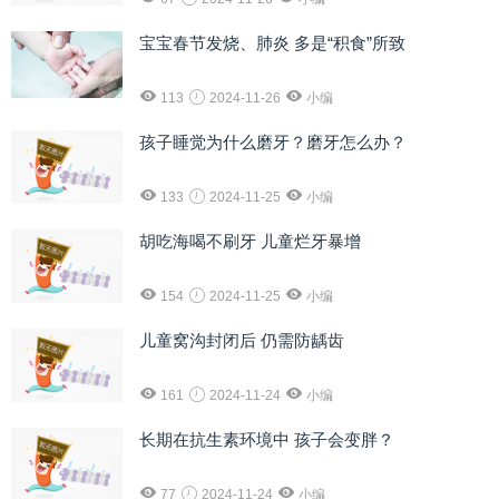
宝宝春节发烧、肺炎 多是“积食”所致
113
2024-11-26
小编
孩子睡觉为什么磨牙？磨牙怎么办？
133
2024-11-25
小编
胡吃海喝不刷牙 儿童烂牙暴增
154
2024-11-25
小编
儿童窝沟封闭后 仍需防龋齿
161
2024-11-24
小编
长期在抗生素环境中 孩子会变胖？
77
2024-11-24
小编