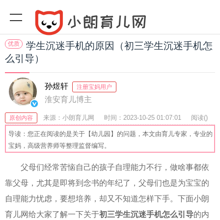
优质
学生沉迷手机的原因（初三学生沉迷手机怎
么引导）
孙煜轩
注册宝妈用户
淮安育儿博主
来源：小朗育儿网
时间：2023-10-25 01:07:01
阅读(
)
原创内容
收藏：52
分享：64
爆
导读：您正在阅读的是关于【幼儿园】的问题，本文由育儿专家，专业的
宝妈，高级营养师等整理监督编写。
父母们经常苦恼自己的孩子自理能力不行，做啥事都依
靠父母，尤其是即将到念书的年纪了，父母们也是为宝宝的
自理能力忧虑，要想培养，却又不知道怎样下手。下面小朗
育儿网给大家了解一下关于
初三学生沉迷手机怎么引导
的内