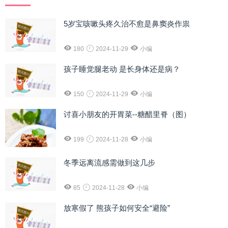
5岁宝咳嗽头疼久治不愈是鼻窦炎作祟
180
2024-11-29
小编
孩子睡觉腿老动 是长身体还是病？
150
2024-11-29
小编
讨喜小朋友的开胃菜--糖醋里脊（图）
199
2024-11-28
小编
冬季远离流感需做到这几步
85
2024-11-28
小编
放寒假了 熊孩子如何安全“避险”