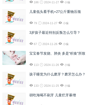
186
2024-11-27
小编
儿童低头看手机=27公斤重物压颈
79
2024-11-27
小编
3岁孩子最近特别反叛怎么引导？
67
2024-11-26
小编
宝宝春节发烧、肺炎 多是“积食”所致
113
2024-11-26
小编
孩子睡觉为什么磨牙？磨牙怎么办？
133
2024-11-25
小编
胡吃海喝不刷牙 儿童烂牙暴增