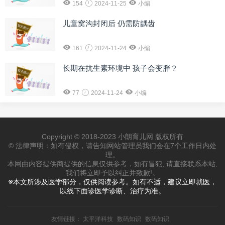
154
2024-11-25
小编
儿童窝沟封闭后 仍需防龋齿
161
2024-11-24
小编
长期在抗生素环境中 孩子会变胖？
77
2024-11-24
小编
Copyright © 2018-2023 小朗育儿网 版权所有
© 法律声明：如有侵权，请告知网站管理员我们会在7个工作日内处
理。
本网由内容提供商提供的信息仅供参考，如有冒犯, 请直接联系本站,
我们将立即予以纠正并致歉!。
※本文所涉及医学部分，仅供阅读参考。如有不适，建议立即就医，
以线下面诊医学诊断、治疗为准。
友情链接：
太平洋科技
数码知识
数码知识