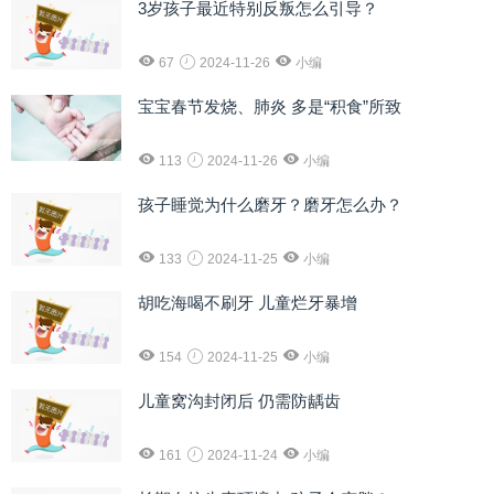
3岁孩子最近特别反叛怎么引导？
67
2024-11-26
小编
宝宝春节发烧、肺炎 多是“积食”所致
113
2024-11-26
小编
孩子睡觉为什么磨牙？磨牙怎么办？
133
2024-11-25
小编
胡吃海喝不刷牙 儿童烂牙暴增
154
2024-11-25
小编
儿童窝沟封闭后 仍需防龋齿
161
2024-11-24
小编