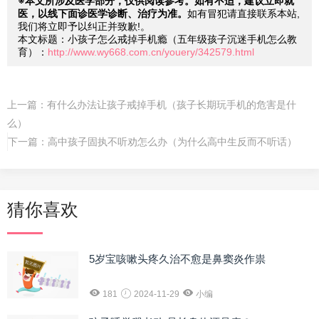
※本文所涉及医学部分，仅供阅读参考。如有不适，建议立即就
医，以线下面诊医学诊断、治疗为准。
如有冒犯请直接联系本站,
我们将立即予以纠正并致歉!。
本文标题：小孩子怎么戒掉手机瘾（五年级孩子沉迷手机怎么教
育）：
http://www.wy668.com.cn/youery/342579.html
上一篇：
有什么办法让孩子戒掉手机（孩子长期玩手机的危害是什
么）
下一篇：
高中孩子固执不听劝怎么办（为什么高中生反而不听话）
猜你喜欢
5岁宝咳嗽头疼久治不愈是鼻窦炎作祟
181
2024-11-29
小编