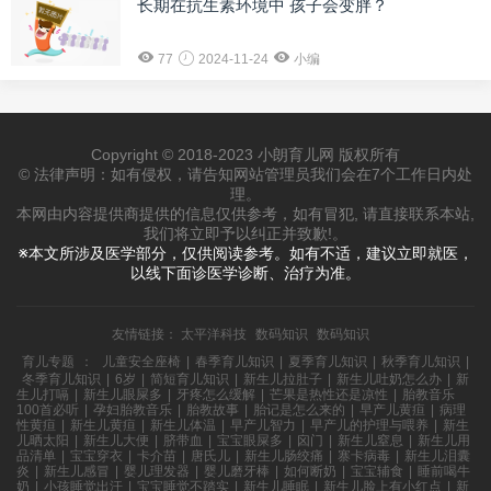
长期在抗生素环境中 孩子会变胖？
77
2024-11-24
小编
Copyright © 2018-2023 小朗育儿网 版权所有
© 法律声明：如有侵权，请告知网站管理员我们会在7个工作日内处
理。
本网由内容提供商提供的信息仅供参考，如有冒犯, 请直接联系本站,
我们将立即予以纠正并致歉!。
※本文所涉及医学部分，仅供阅读参考。如有不适，建议立即就医，
以线下面诊医学诊断、治疗为准。
友情链接：
太平洋科技
数码知识
数码知识
育儿专题
：
儿童安全座椅
|
春季育儿知识
|
夏季育儿知识
|
秋季育儿知识
|
冬季育儿知识
|
6岁
|
简短育儿知识
|
新生儿拉肚子
|
新生儿吐奶怎么办
|
新
生儿打嗝
|
新生儿眼屎多
|
牙疼怎么缓解
|
芒果是热性还是凉性
|
胎教音乐
100首必听
|
孕妇胎教音乐
|
胎教故事
|
胎记是怎么来的
|
早产儿黄疸
|
病理
性黄疸
|
新生儿黄疸
|
新生儿体温
|
早产儿智力
|
早产儿的护理与喂养
|
新生
儿晒太阳
|
新生儿大便
|
脐带血
|
宝宝眼屎多
|
囟门
|
新生儿窒息
|
新生儿用
品清单
|
宝宝穿衣
|
卡介苗
|
唐氏儿
|
新生儿肠绞痛
|
寨卡病毒
|
新生儿泪囊
炎
|
新生儿感冒
|
婴儿理发器
|
婴儿磨牙棒
|
如何断奶
|
宝宝辅食
|
睡前喝牛
奶
|
小孩睡觉出汗
|
宝宝睡觉不踏实
|
新生儿睡眠
|
新生儿脸上有小红点
|
新