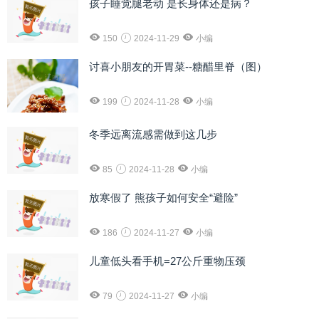
孩子睡觉腿老动 是长身体还是病？
150
2024-11-29
小编
讨喜小朋友的开胃菜--糖醋里脊（图）
199
2024-11-28
小编
冬季远离流感需做到这几步
85
2024-11-28
小编
放寒假了 熊孩子如何安全“避险”
186
2024-11-27
小编
儿童低头看手机=27公斤重物压颈
79
2024-11-27
小编