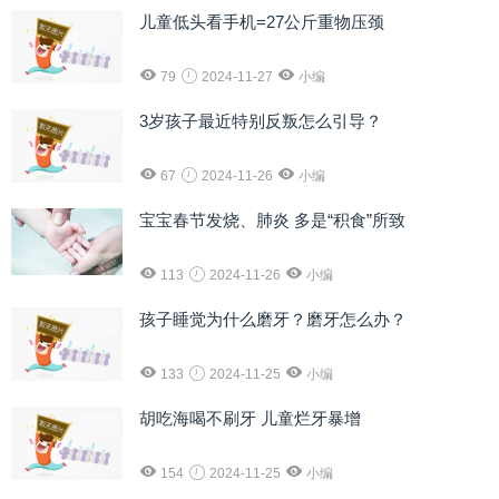
儿童低头看手机=27公斤重物压颈
79
2024-11-27
小编
3岁孩子最近特别反叛怎么引导？
67
2024-11-26
小编
宝宝春节发烧、肺炎 多是“积食”所致
113
2024-11-26
小编
孩子睡觉为什么磨牙？磨牙怎么办？
133
2024-11-25
小编
胡吃海喝不刷牙 儿童烂牙暴增
154
2024-11-25
小编