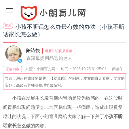
优质
小孩不听话怎么办最有效的办法（小孩不听
话家长怎么做）
陈诗快
母婴知识优质作者
资深母婴用品选购达人
来源：小朗育儿网
时间：2023-10-25 01:25:01
阅读(
)
原创内容
收藏：49
分享：47
爆
导读：您正在阅读的是关于【幼儿园】的问题，本文由育儿专家，专业的
宝妈，高级营养师等整理监督编写。
小孩在发展生长发育期内胃肠是较为敏感的，在这段时
间胃肠出現问题便会非常容易出現一些病症，造成出現反复
呕吐的状况，下面小朗育儿网给大家了解一下关于
小孩不听
话家长怎么做
的内容。