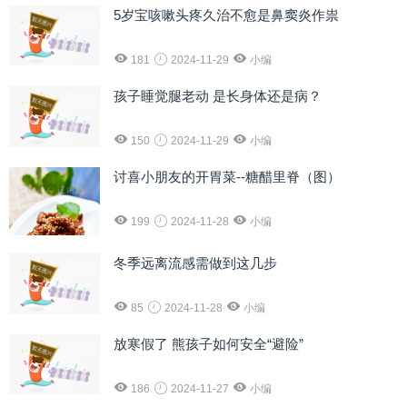
5岁宝咳嗽头疼久治不愈是鼻窦炎作祟
181
2024-11-29
小编
孩子睡觉腿老动 是长身体还是病？
150
2024-11-29
小编
讨喜小朋友的开胃菜--糖醋里脊（图）
199
2024-11-28
小编
冬季远离流感需做到这几步
85
2024-11-28
小编
放寒假了 熊孩子如何安全“避险”
186
2024-11-27
小编