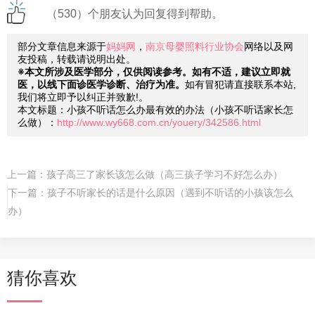
（530）个朋友认为回复得到帮助。
部分文章信息来源于
妈妈网
，
南京母婴照料行业协会
网络以及网
友投稿，转载请说明出处。
※本文所涉及医学部分，仅供阅读参考。如有不适，建议立即就
医，以线下面诊医学诊断、治疗为准。
如有冒犯请直接联系本站,
我们将立即予以纠正并致歉!。
本文标题：小孩不听话怎么办最有效的办法（小孩不听话家长怎
么做）：
http://www.wy668.com.cn/youery/342586.html
上一篇：
孩子高三了家长该怎么做（高三孩子学习不好怎么办）
下一篇：
孩子不听家长的话是什么原因（遇到不听话的小孩该怎么
办）
猜你喜欢