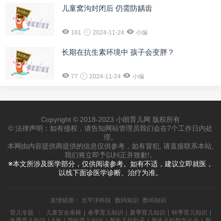
儿童窝沟封闭后 仍需防龋齿
161
2024-11-24
小编
长期在抗生素环境中 孩子会变胖？
77
2024-11-24
小编
Copyright © 2018-2023 小朗育儿网 版权所有
© 法律声明：如有侵权，请告知网站管理员我们会在7个工作日内处
理。
本网由内容提供商提供的信息仅供参考，如有冒犯, 请直接联系本站,
我们将立即予以纠正并致歉!。
※本文所涉及医学部分，仅供阅读参考。如有不适，建议立即就医，
以线下面诊医学诊断、治疗为准。
友情链接：
太平洋科技
数码知识
数码知识
育儿专题
：
儿童安全座椅
|
春季育儿知识
|
夏季育儿知识
|
秋季育儿知识
|
冬季育儿知识
|
6岁
|
简短育儿知识
|
新生儿拉肚子
|
新生儿吐奶怎么办
|
新