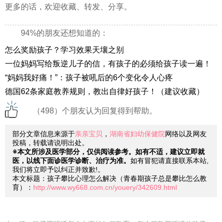
更多的话，欢迎收藏、转发、分享。
94%的朋友还想知道的：
怎么奖励孩子？学习效果天壤之别
一位妈妈写给叛逆儿子的信，有孩子的必须给孩子读一遍！
“妈妈我好痛！”：孩子被吼后的6个变化令人心疼
德国62条家庭教养规则，教出自律好孩子！（建议收藏）
（498）个朋友认为回复得到帮助。
部分文章信息来源于
亲亲宝贝
，
湖南省妇幼保健院
网络以及网友
投稿，转载请说明出处。
※本文所涉及医学部分，仅供阅读参考。如有不适，建议立即就
医，以线下面诊医学诊断、治疗为准。
如有冒犯请直接联系本站,
我们将立即予以纠正并致歉!。
本文标题：孩子攀比心理怎么解决（青春期孩子总是攀比怎么教
育）：
http://www.wy668.com.cn/youery/342609.html