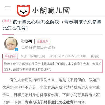
优质
孩子攀比心理怎么解决（青春期孩子总是攀
比怎么教育）
孙郁可
注册用户
母婴好物超级评鉴师
来源：小朗育儿网
时间：2023-10-25 02:11:01
阅读(
)
原创内容
收藏：42
分享：74
爆
导读：您正在阅读的是关于【幼儿园】的问题，本文由育儿专家，专业的
宝妈，高级营养师等整理监督编写。
有的人会用洗洁精来洗水果，这是很不提倡的。假如用
饮用水清洗得不充足，非常容易造成洗洁精残余进入宝宝肚
子里，日积月累对身心健康有伤害。下面小朗育儿网给大家
了解一下关于
青春期孩子总是攀比怎么教育
的内容。