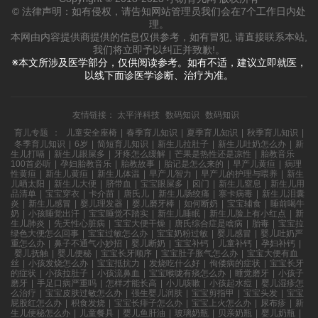
© 法律声明：如有侵权，请告知网站管理员我们会在7个工作日内处
理。
本网由内容提供商提供的信息仅供参考，如有冒犯, 请直接联系本站,
我们将立即予以纠正并致歉!。
※本文所涉及医学部分，仅供阅读参考。如有不适，建议立即就医，
以线下面诊医学诊断、治疗为准。
友情链接：
太平洋科技
数码知识
数码知识
育儿专题
：
儿童安全座椅
|
春季育儿知识
|
夏季育儿知识
|
秋季育儿知识
|
冬季育儿知识
|
6岁
|
简短育儿知识
|
新生儿拉肚子
|
新生儿吐奶怎么办
|
新
生儿打嗝
|
新生儿眼屎多
|
牙疼怎么缓解
|
芒果是热性还是凉性
|
胎教音乐
100首必听
|
孕妇胎教音乐
|
胎教故事
|
胎记是怎么来的
|
早产儿黄疸
|
病理
性黄疸
|
新生儿黄疸
|
新生儿体温
|
早产儿智力
|
早产儿的护理与喂养
|
新生
儿晒太阳
|
新生儿大便
|
脐带血
|
宝宝眼屎多
|
囟门
|
新生儿窒息
|
新生儿用
品清单
|
宝宝穿衣
|
卡介苗
|
唐氏儿
|
新生儿肠绞痛
|
寨卡病毒
|
新生儿泪囊
炎
|
新生儿感冒
|
婴儿理发器
|
婴儿磨牙棒
|
如何断奶
|
宝宝辅食
|
睡前喝牛
奶
|
小孩睡觉出汗
|
宝宝睡觉不踏实
|
新生儿睡眠
|
新生儿脸上有小红点
|
新
生儿肺炎
|
先天性心脏病
|
宝宝大便干燥
|
唐氏综合症是啥病
|
胎毒
|
宝宝拉
绿色大便怎么回事
|
宝宝过敏怎么办
|
宝宝奶粉过敏
|
婴儿感冒
|
婴儿吐奶严
重怎么办
|
鼻子不通气小妙招
|
婴儿断奶
|
宝宝补钙
|
儿童补钙
|
孕妇补钙
|
婴儿抚触
|
婴儿便秘
|
宝宝长牙顺序
|
宝宝肚子胀气怎么办
|
宝宝大便有血
丝
|
小孩发烧怎么办
|
宝宝抵抗力
|
发烧吃什么好
|
佝偻病的症状
|
宝宝长牙
的症状
|
小孩拉肚子
|
小孩流鼻血
|
宝宝喉咙有痰怎么办
|
睡觉磨牙
|
小孩子
磨牙
|
手足口病严重吗
|
怎样才能长高
|
小儿咳嗽
|
小孩起水痘
|
婴儿湿疹怎
么治疗
|
宝宝皮肤过敏怎么办
|
强生婴儿润肤
|
宝宝剪指甲
|
宝宝头发
|
宝宝
屁股红怎么办
|
积食发烧
|
宝宝长痱子怎么办
|
宝宝上火怎么办
|
尿布疹
|
新
生儿便秘怎么办
|
儿童餐具
|
婴儿鱼肝油
|
玻璃奶瓶
|
贝亲奶瓶
|
婴儿奶瓶
|