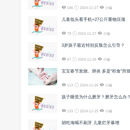
186
2024-11-27
小编
儿童低头看手机=27公斤重物压颈
79
2024-11-27
小编
3岁孩子最近特别反叛怎么引导？
67
2024-11-26
小编
宝宝春节发烧、肺炎 多是“积食”所
113
2024-11-26
小编
孩子睡觉为什么磨牙？磨牙怎么办
133
2024-11-25
小编
胡吃海喝不刷牙 儿童烂牙暴增