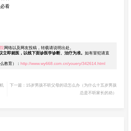
妈必看
院
网络以及网友投稿，转载请说明出处。
议立即就医，以线下面诊医学诊断、治疗为准。
如有冒犯请直
么教育）：
http://www.wy668.com.cn/youery/342614.html
机
下一篇：
15岁男孩不听父母的话怎么办（为什么十五岁男孩
总是不听家长的劝）