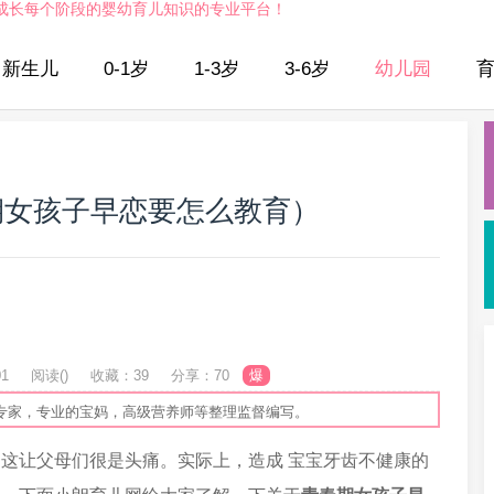
成长每个阶段的婴幼育儿知识的专业平台！
新生儿
0-1岁
1-3岁
3-6岁
幼儿园
期女孩子早恋要怎么教育）
01
阅读(
)
收藏：39
分享：70
爆
专家，专业的宝妈，高级营养师等整理监督编写。
这让父母们很是头痛。实际上，造成 宝宝牙齿不健康的