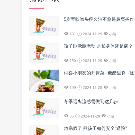
5岁宝咳嗽头疼久治不愈是鼻窦炎作
181
2024-11-29
小编
孩子睡觉腿老动 是长身体还是病？
150
2024-11-29
小编
讨喜小朋友的开胃菜--糖醋里脊（
199
2024-11-28
小编
冬季远离流感需做到这几步
85
2024-11-28
小编
放寒假了 熊孩子如何安全“避险”