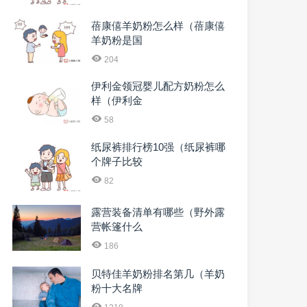
蓓康僖羊奶粉怎么样（蓓康僖
羊奶粉是国
204
伊利金领冠婴儿配方奶粉怎么
样（伊利金
58
纸尿裤排行榜10强（纸尿裤哪
个牌子比较
82
露营装备清单有哪些（野外露
营帐篷什么
186
贝特佳羊奶粉排名第几（羊奶
粉十大名牌