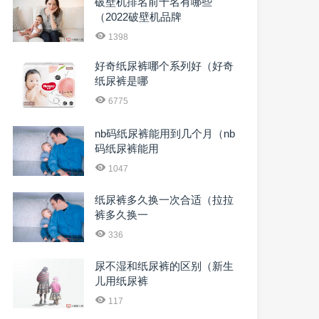
破壁机排名前十名有哪些
（2022破壁机品牌
1398
好奇纸尿裤哪个系列好（好奇
纸尿裤是哪
6775
nb码纸尿裤能用到几个月（nb
码纸尿裤能用
1047
纸尿裤多久换一次合适（拉拉
裤多久换一
336
尿不湿和纸尿裤的区别（新生
儿用纸尿裤
117