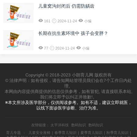
儿童窝沟封闭后 仍需防龋齿
161
2024-11-24
小编
长期在抗生素环境中 孩子会变胖？
77
2024-11-24
小编
Copyright © 2018-2023 小朗育儿网 版权所有
© 法律声明：如有侵权，请告知网站管理员我们会在7个工作日内处
理。
本网由内容提供商提供的信息仅供参考，如有冒犯, 请直接联系本站,
我们将立即予以纠正并致歉!。
※本文所涉及医学部分，仅供阅读参考。如有不适，建议立即就医，
以线下面诊医学诊断、治疗为准。
友情链接：
太平洋科技
数码知识
数码知识
育儿专题
：
儿童安全座椅
|
春季育儿知识
|
夏季育儿知识
|
秋季育儿知识
|