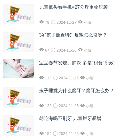
儿童低头看手机=27公斤重物压颈
79
2024-11-27
小编
3岁孩子最近特别反叛怎么引导？
67
2024-11-26
小编
宝宝春节发烧、肺炎 多是“积食”所致
113
2024-11-26
小编
孩子睡觉为什么磨牙？磨牙怎么办？
133
2024-11-25
小编
胡吃海喝不刷牙 儿童烂牙暴增
154
2024-11-25
小编