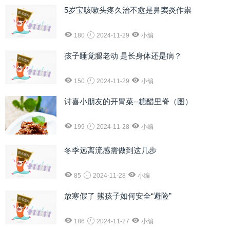
5岁宝咳嗽头疼久治不愈是鼻窦炎作祟
180
2024-11-29
小编
孩子睡觉腿老动 是长身体还是病？
150
2024-11-29
小编
讨喜小朋友的开胃菜--糖醋里脊（图）
199
2024-11-28
小编
冬季远离流感需做到这几步
85
2024-11-28
小编
放寒假了 熊孩子如何安全“避险”
186
2024-11-27
小编