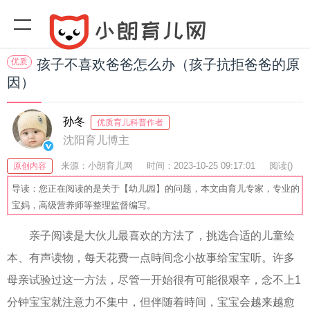
优质
孩子不喜欢爸爸怎么办（孩子抗拒爸爸的原
因）
孙冬
优质育儿科普作者
沈阳育儿博主
来源：小朗育儿网
时间：2023-10-25 09:17:01
阅读(
)
原创内容
收藏：33
分享：56
爆
导读：您正在阅读的是关于【幼儿园】的问题，本文由育儿专家，专业的
宝妈，高级营养师等整理监督编写。
亲子阅读是大伙儿最喜欢的方法了，挑选合适的儿童绘
本、有声读物，每天花费一点時间念小故事给宝宝听。许多
母亲试验过这一方法，尽管一开始很有可能很艰辛，念不上1
分钟宝宝就注意力不集中，但伴随着時间，宝宝会越来越愈