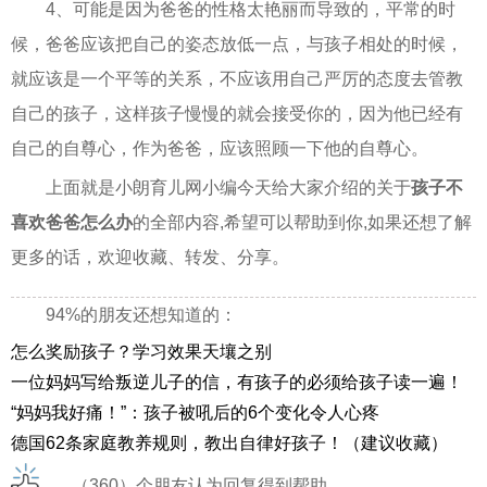
4、可能是因为爸爸的性格太艳丽而导致的，平常的时
候，爸爸应该把自己的姿态放低一点，与孩子相处的时候，
就应该是一个平等的关系，不应该用自己严厉的态度去管教
自己的孩子，这样孩子慢慢的就会接受你的，因为他已经有
自己的自尊心，作为爸爸，应该照顾一下他的自尊心。
上面就是小朗育儿网小编今天给大家介绍的关于
孩子不
喜欢爸爸怎么办
的全部内容,希望可以帮助到你,如果还想了解
更多的话，欢迎收藏、转发、分享。
94%的朋友还想知道的：
怎么奖励孩子？学习效果天壤之别
一位妈妈写给叛逆儿子的信，有孩子的必须给孩子读一遍！
“妈妈我好痛！”：孩子被吼后的6个变化令人心疼
德国62条家庭教养规则，教出自律好孩子！（建议收藏）
（360）个朋友认为回复得到帮助。