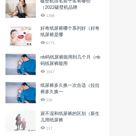
破壁机排名前十名有哪些
（2022破壁机品牌
1398
好奇纸尿裤哪个系列好（好奇
纸尿裤是哪
6775
nb码纸尿裤能用到几个月（nb
码纸尿裤能用
1047
纸尿裤多久换一次合适（拉拉
裤多久换一
336
尿不湿和纸尿裤的区别（新生
儿用纸尿裤
117