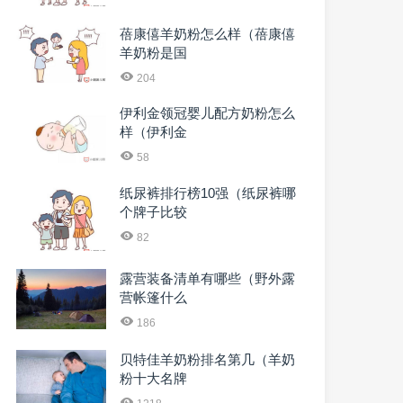
蓓康僖羊奶粉怎么样（蓓康僖
羊奶粉是国
204
伊利金领冠婴儿配方奶粉怎么
样（伊利金
58
纸尿裤排行榜10强（纸尿裤哪
个牌子比较
82
露营装备清单有哪些（野外露
营帐篷什么
186
贝特佳羊奶粉排名第几（羊奶
粉十大名牌