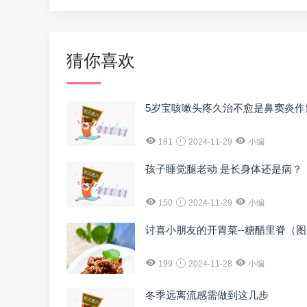
猜你喜欢
5岁宝咳嗽头疼久治不愈是鼻窦炎作
181
2024-11-29
小编
孩子睡觉腿老动 是长身体还是病？
150
2024-11-29
小编
讨喜小朋友的开胃菜--糖醋里脊（
199
2024-11-28
小编
冬季远离流感需做到这几步