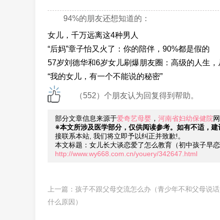
94%的朋友还想知道的：
女儿，千万远离这4种男人
“后妈”章子怡又火了：你的陪伴，90%都是假的
57岁刘德华和6岁女儿刷爆朋友圈：高级的人生，
“我的女儿，有一个不能说的秘密”
（552）个朋友认为回复得到帮助。
部分文章信息来源于
爱奇艺母婴
，
河南省妇幼保健院
网
※本文所涉及医学部分，仅供阅读参考。如有不适，建
接联系本站, 我们将立即予以纠正并致歉!。
本文标题：女儿长大谈恋爱了怎么教育（初中孩子早恋
http://www.wy668.com.cn/youery/342647.html
上一篇：
孩子不跟父母交流怎么办（青少年不和父母说话
什么原因）