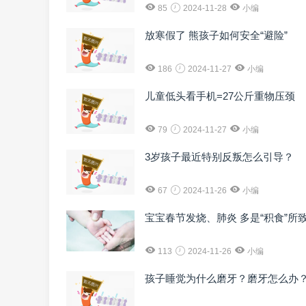
85
2024-11-28
小编
放寒假了 熊孩子如何安全“避险”
186
2024-11-27
小编
儿童低头看手机=27公斤重物压颈
79
2024-11-27
小编
3岁孩子最近特别反叛怎么引导？
67
2024-11-26
小编
宝宝春节发烧、肺炎 多是“积食”所
113
2024-11-26
小编
孩子睡觉为什么磨牙？磨牙怎么办