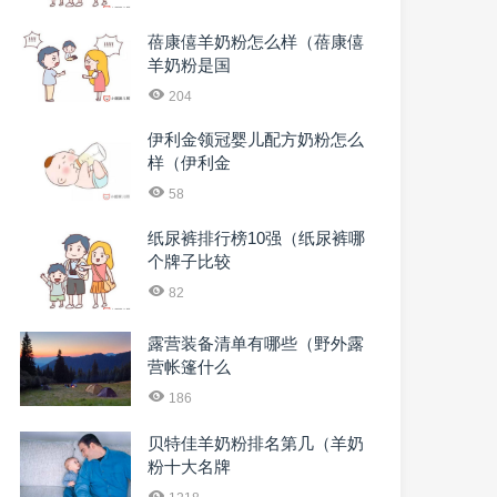
蓓康僖羊奶粉怎么样（蓓康僖
羊奶粉是国
204
伊利金领冠婴儿配方奶粉怎么
样（伊利金
58
纸尿裤排行榜10强（纸尿裤哪
个牌子比较
82
露营装备清单有哪些（野外露
营帐篷什么
186
贝特佳羊奶粉排名第几（羊奶
粉十大名牌