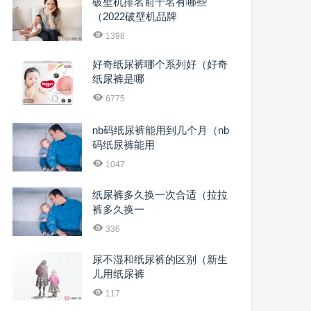
破壁机排名前十名有哪些
（2022破壁机品牌
1398
好奇纸尿裤哪个系列好（好奇
纸尿裤是哪
6775
nb码纸尿裤能用到几个月（nb
码纸尿裤能用
1047
纸尿裤多久换一次合适（拉拉
裤多久换一
336
尿不湿和纸尿裤的区别（新生
儿用纸尿裤
117