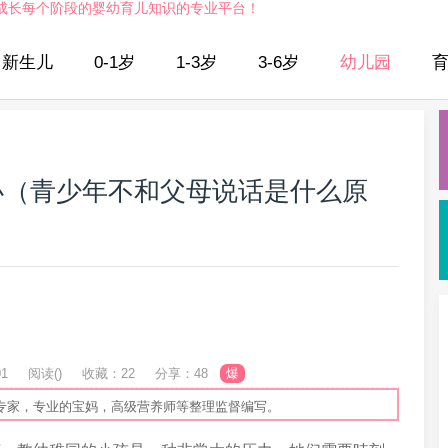
成长每个阶段的婴幼育儿知识的专业平台！
新生儿
0-1岁
1-3岁
3-6岁
幼儿园
办（青少年不和父母说话是什么原
01
阅读(
)
收藏：22
分享：48
爆
专家，专业的宝妈，高级营养师等整理监督编写。