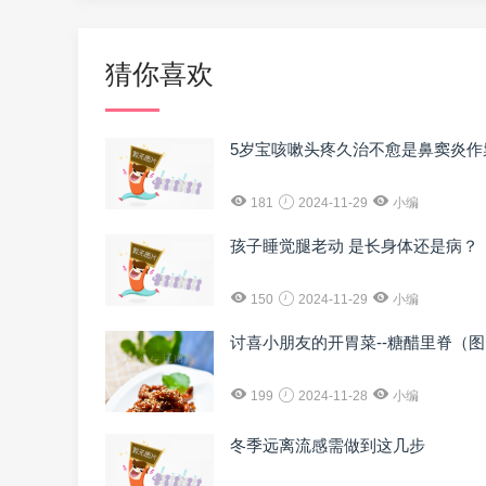
猜你喜欢
5岁宝咳嗽头疼久治不愈是鼻窦炎作
181
2024-11-29
小编
孩子睡觉腿老动 是长身体还是病？
150
2024-11-29
小编
讨喜小朋友的开胃菜--糖醋里脊（
199
2024-11-28
小编
冬季远离流感需做到这几步