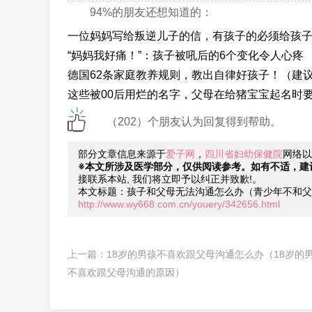
94%的朋友还想知道的：
一位妈妈写给叛逆儿子的信，有孩子的必须给孩
“妈妈我好痛！”：孩子被吼后的6个变化令人心疼
德国62条家庭教养规则，教出自律好孩子！（建
这些被00后用烂的名字，父母在给猪宝宝起名时
（202）个朋友认为回复得到帮助。
部分文章信息来源于
爱子网
，
四川省妇幼保健院
网络以
※本文所涉及医学部分，仅供阅读参考。如有不适，建
接联系本站, 我们将立即予以纠正并致歉!。
本文标题：孩子和父母无法沟通怎么办（青少年不和父
http://www.wy668.com.cn/youery/342656.html
上一篇：
18岁的男孩不喜欢跟父母沟通怎么办（18岁的
不喜欢跟父母沟通的原因）