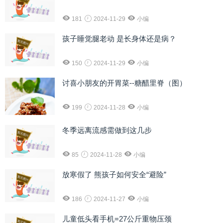
181
2024-11-29
小编
孩子睡觉腿老动 是长身体还是病？
150
2024-11-29
小编
讨喜小朋友的开胃菜--糖醋里脊（图）
199
2024-11-28
小编
冬季远离流感需做到这几步
85
2024-11-28
小编
放寒假了 熊孩子如何安全“避险”
186
2024-11-27
小编
儿童低头看手机=27公斤重物压颈