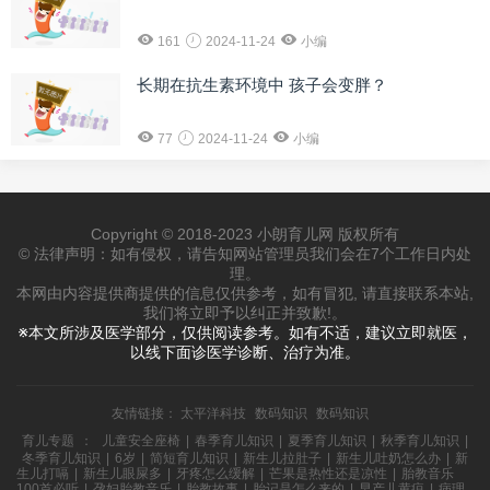
161
2024-11-24
小编
长期在抗生素环境中 孩子会变胖？
77
2024-11-24
小编
Copyright © 2018-2023 小朗育儿网 版权所有
© 法律声明：如有侵权，请告知网站管理员我们会在7个工作日内处
理。
本网由内容提供商提供的信息仅供参考，如有冒犯, 请直接联系本站,
我们将立即予以纠正并致歉!。
※本文所涉及医学部分，仅供阅读参考。如有不适，建议立即就医，
以线下面诊医学诊断、治疗为准。
友情链接：
太平洋科技
数码知识
数码知识
育儿专题
：
儿童安全座椅
|
春季育儿知识
|
夏季育儿知识
|
秋季育儿知识
|
冬季育儿知识
|
6岁
|
简短育儿知识
|
新生儿拉肚子
|
新生儿吐奶怎么办
|
新
生儿打嗝
|
新生儿眼屎多
|
牙疼怎么缓解
|
芒果是热性还是凉性
|
胎教音乐
100首必听
|
孕妇胎教音乐
|
胎教故事
|
胎记是怎么来的
|
早产儿黄疸
|
病理