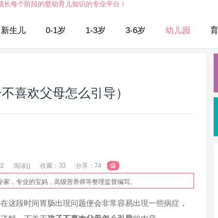
成长每个阶段的婴幼育儿知识的专业平台！
新生儿
0-1岁
1-3岁
3-6岁
幼儿园
子不喜欢父母怎么引导）
02
阅读(
)
收藏：33
分享：74
爆
专家，专业的宝妈，高级营养师等整理监督编写。
，在这段时间胃肠出現问题便会非常容易出現一些病症，