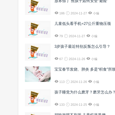
放寒假了 熊孩子如何安全“避险”
186
2024-11-27
小编
儿童低头看手机=27公斤重物压颈
79
2024-11-27
小编
3岁孩子最近特别反叛怎么引导？
67
2024-11-26
小编
宝宝春节发烧、肺炎 多是“积食”所
113
2024-11-26
小编
孩子睡觉为什么磨牙？磨牙怎么办
133
2024-11-25
小编
胡吃海喝不刷牙 儿童烂牙暴增