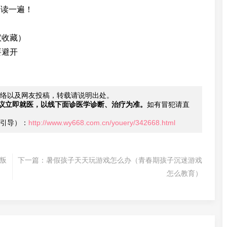
子读一遍！
议收藏）
要避开
络以及网友投稿，转载请说明出处。
议立即就医，以线下面诊医学诊断、治疗为准。
如有冒犯请直
引导）：
http://www.wy668.com.cn/youery/342668.html
叛
下一篇：
暑假孩子天天玩游戏怎么办（青春期孩子沉迷游戏
怎么教育）