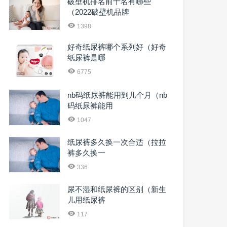
破壁机排名前十名有哪些
（2022破壁机品牌
1398
好奇纸尿裤哪个系列好（好奇
纸尿裤是哪
6775
nb码纸尿裤能用到几个月（nb
码纸尿裤能用
1047
纸尿裤多久换一次合适（拉拉
裤多久换一
336
尿不湿和纸尿裤的区别（新生
儿用纸尿裤
117