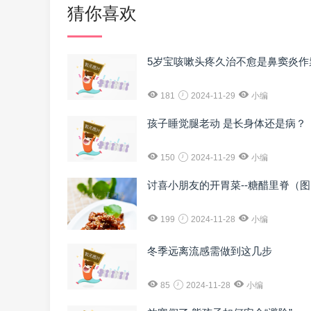
猜你喜欢
5岁宝咳嗽头疼久治不愈是鼻窦炎作
181
2024-11-29
小编
孩子睡觉腿老动 是长身体还是病？
150
2024-11-29
小编
讨喜小朋友的开胃菜--糖醋里脊（
199
2024-11-28
小编
冬季远离流感需做到这几步
85
2024-11-28
小编