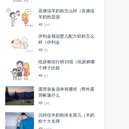
蓓康僖羊奶粉怎么样（蓓康僖
羊奶粉是国
204
伊利金领冠婴儿配方奶粉怎么
样（伊利金
58
纸尿裤排行榜10强（纸尿裤哪
个牌子比较
82
露营装备清单有哪些（野外露
营帐篷什么
186
贝特佳羊奶粉排名第几（羊奶
粉十大名牌