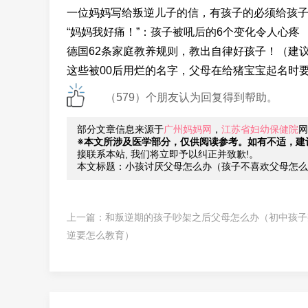
一位妈妈写给叛逆儿子的信，有孩子的必须给孩
“妈妈我好痛！”：孩子被吼后的6个变化令人心疼
德国62条家庭教养规则，教出自律好孩子！（建
这些被00后用烂的名字，父母在给猪宝宝起名时
（579）个朋友认为回复得到帮助。
部分文章信息来源于
广州妈妈网
，
江苏省妇幼保健院
网
※本文所涉及医学部分，仅供阅读参考。如有不适，建
接联系本站, 我们将立即予以纠正并致歉!。
本文标题：小孩讨厌父母怎么办（孩子不喜欢父母怎么
上一篇：
和叛逆期的孩子吵架之后父母怎么办（初中孩子
逆要怎么教育）