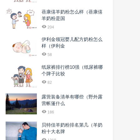
蓓康僖羊奶粉怎么样（蓓康僖
羊奶粉是国
204
伊利金领冠婴儿配方奶粉怎么
样（伊利金
58
纸尿裤排行榜10强（纸尿裤哪
个牌子比较
82
露营装备清单有哪些（野外露
营帐篷什么
186
贝特佳羊奶粉排名第几（羊奶
粉十大名牌