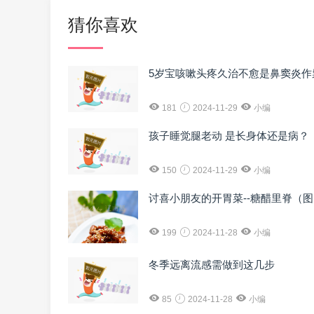
猜你喜欢
5岁宝咳嗽头疼久治不愈是鼻窦炎作
181
2024-11-29
小编
孩子睡觉腿老动 是长身体还是病？
150
2024-11-29
小编
讨喜小朋友的开胃菜--糖醋里脊（
199
2024-11-28
小编
冬季远离流感需做到这几步
85
2024-11-28
小编