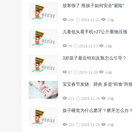
放寒假了 熊孩子如何安全“避险”
186
2024-11-27
小编
儿童低头看手机=27公斤重物压颈
79
2024-11-27
小编
3岁孩子最近特别反叛怎么引导？
67
2024-11-26
小编
宝宝春节发烧、肺炎 多是“积食”所
113
2024-11-26
小编
孩子睡觉为什么磨牙？磨牙怎么办
133
2024-11-25
小编