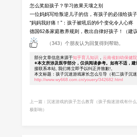
怎么奖励孩子？学习效果天壤之别
一位妈妈写给叛逆儿子的信，有孩子的必须给孩
“妈妈我好痛！”：孩子被吼后的6个变化令人心疼
德国62条家庭教养规则，教出自律好孩子！（建
（343）个朋友认为回复得到帮助。
部分文章信息来源于
知乎育儿知识
，
云南省妇幼保健院
※本文所涉及医学部分，仅供阅读参考。如有不适，建
接联系本站, 我们将立即予以纠正并致歉!。
本文标题：孩子沉迷游戏家长怎么引导（初二孩子沉迷
http://www.wy668.com.cn/youery/342682.html
上一篇：
沉迷游戏的孩子怎么教育（孩子痴迷游戏有什么
极影响）