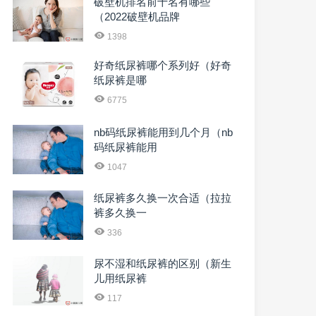
破壁机排名前十名有哪些
（2022破壁机品牌
1398
好奇纸尿裤哪个系列好（好奇
纸尿裤是哪
6775
nb码纸尿裤能用到几个月（nb
码纸尿裤能用
1047
纸尿裤多久换一次合适（拉拉
裤多久换一
336
尿不湿和纸尿裤的区别（新生
儿用纸尿裤
117