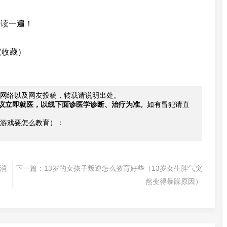
子读一遍！
议收藏）
网络以及网友投稿，转载请说明出处。
议立即就医，以线下面诊医学诊断、治疗为准。
如有冒犯请直
游戏要怎么教育）：
消
下一篇：
13岁的女孩子叛逆怎么教育好些（13岁女生脾气突
然变得暴躁原因）