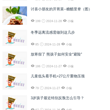
讨喜小朋友的开胃菜--糖醋里脊（图）
199
2024-11-28
小编
冬季远离流感需做到这几步
85
2024-11-28
小编
放寒假了 熊孩子如何安全“避险”
186
2024-11-27
小编
儿童低头看手机=27公斤重物压颈
79
2024-11-27
小编
3岁孩子最近特别反叛怎么引导？