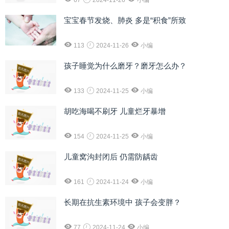
67
2024-11-26
小编
宝宝春节发烧、肺炎 多是“积食”所致
113
2024-11-26
小编
孩子睡觉为什么磨牙？磨牙怎么办？
133
2024-11-25
小编
胡吃海喝不刷牙 儿童烂牙暴增
154
2024-11-25
小编
儿童窝沟封闭后 仍需防龋齿
161
2024-11-24
小编
长期在抗生素环境中 孩子会变胖？
77
2024-11-24
小编