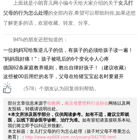
上面就是小朗育儿网小编今天给大家介绍的关于
女儿打
父母的行为怎么处理
的全部内容,希望可以帮助到你,如果还想
了解更多的话，欢迎收藏、转发、分享。
94%的朋友还想知道的：
一位妈妈写给叛逆儿子的信，有孩子的必须给孩子读一遍！
“妈妈我好痛！”：孩子被吼后的6个变化令人心疼
德国62条家庭教养规则，教出自律好孩子！（建议收藏）
这些被00后用烂的名字，父母在给猪宝宝起名时要避开
（578）个朋友认为回复得到帮助。
部分文章信息来源于
幼教网
，
南京母婴照料行业协会
网络以及网
友投稿，转载请说明出处。
※本文所涉及医学部分，仅供阅读参考。如有不适，建议立即就
医，以线下面诊医学诊断、治疗为准。
如有冒犯请直接联系本站,
我们将立即予以纠正并致歉!。
本文标题：女儿打父母的行为怎么处理（孩子对父母不尊重怎么
教育）：
http://www.wy668.com.cn/youery/342700.html