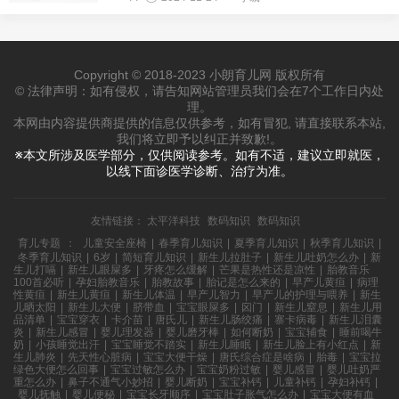
Copyright © 2018-2023 小朗育儿网 版权所有
© 法律声明：如有侵权，请告知网站管理员我们会在7个工作日内处
理。
本网由内容提供商提供的信息仅供参考，如有冒犯, 请直接联系本站,
我们将立即予以纠正并致歉!。
※本文所涉及医学部分，仅供阅读参考。如有不适，建议立即就医，
以线下面诊医学诊断、治疗为准。
友情链接：
太平洋科技
数码知识
数码知识
育儿专题
：
儿童安全座椅
|
春季育儿知识
|
夏季育儿知识
|
秋季育儿知识
|
冬季育儿知识
|
6岁
|
简短育儿知识
|
新生儿拉肚子
|
新生儿吐奶怎么办
|
新
生儿打嗝
|
新生儿眼屎多
|
牙疼怎么缓解
|
芒果是热性还是凉性
|
胎教音乐
100首必听
|
孕妇胎教音乐
|
胎教故事
|
胎记是怎么来的
|
早产儿黄疸
|
病理
性黄疸
|
新生儿黄疸
|
新生儿体温
|
早产儿智力
|
早产儿的护理与喂养
|
新生
儿晒太阳
|
新生儿大便
|
脐带血
|
宝宝眼屎多
|
囟门
|
新生儿窒息
|
新生儿用
品清单
|
宝宝穿衣
|
卡介苗
|
唐氏儿
|
新生儿肠绞痛
|
寨卡病毒
|
新生儿泪囊
炎
|
新生儿感冒
|
婴儿理发器
|
婴儿磨牙棒
|
如何断奶
|
宝宝辅食
|
睡前喝牛
奶
|
小孩睡觉出汗
|
宝宝睡觉不踏实
|
新生儿睡眠
|
新生儿脸上有小红点
|
新
生儿肺炎
|
先天性心脏病
|
宝宝大便干燥
|
唐氏综合症是啥病
|
胎毒
|
宝宝拉
绿色大便怎么回事
|
宝宝过敏怎么办
|
宝宝奶粉过敏
|
婴儿感冒
|
婴儿吐奶严
重怎么办
|
鼻子不通气小妙招
|
婴儿断奶
|
宝宝补钙
|
儿童补钙
|
孕妇补钙
|
婴儿抚触
|
婴儿便秘
|
宝宝长牙顺序
|
宝宝肚子胀气怎么办
|
宝宝大便有血