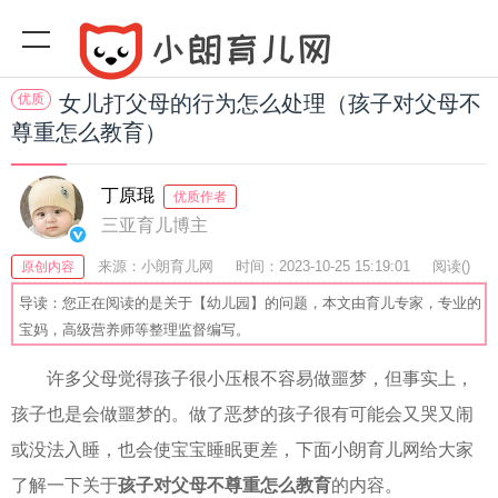
优质
女儿打父母的行为怎么处理（孩子对父母不
尊重怎么教育）
丁原琨
优质作者
三亚育儿博主
来源：小朗育儿网
时间：2023-10-25 15:19:01
阅读(
)
原创内容
收藏：39
分享：57
爆
导读：您正在阅读的是关于【幼儿园】的问题，本文由育儿专家，专业的
宝妈，高级营养师等整理监督编写。
许多父母觉得孩子很小压根不容易做噩梦，但事实上，
孩子也是会做噩梦的。做了恶梦的孩子很有可能会又哭又闹
或没法入睡，也会使宝宝睡眠更差，下面小朗育儿网给大家
了解一下关于
孩子对父母不尊重怎么教育
的内容。