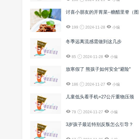
讨喜小朋友的开胃菜--糖醋里脊（
199
2024-11-28
小编
冬季远离流感需做到这几步
85
2024-11-28
小编
放寒假了 熊孩子如何安全“避险”
186
2024-11-27
小编
儿童低头看手机=27公斤重物压颈
79
2024-11-27
小编
3岁孩子最近特别反叛怎么引导？