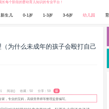
成长每个阶段的婴幼育儿知识的专业平台！
新生儿
0-1岁
1-3岁
3-6岁
幼儿园
理（为什么未成年的孩子会殴打自己
01
阅读(
)
收藏：50
分享：59
爆
专家，专业的宝妈，高级营养师等整理监督编写。