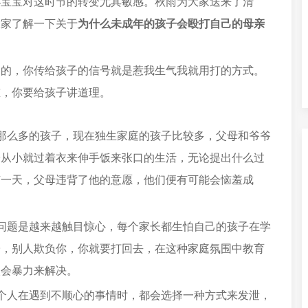
小宝宝对这时节的转变尤其敏感。秋雨为大家送来了清
大家了解一下关于
为什么未成年的孩子会殴打自己的母亲
响的，你传给孩子的信号就是惹我生气我就用打的方式。
重，你要给孩子讲道理。
那么多的孩子，现在独生家庭的孩子比较多，父母和爷爷
子从小就过着衣来伸手饭来张口的生活，无论提出什么过
有一天，父母违背了他的意愿，他们便有可能会恼羞成
问题是越来越触目惊心，每个家长都生怕自己的孩子在学
子，别人欺负你，你就要打回去，在这种家庭氛围中教育
欢会暴力来解决。
个人在遇到不顺心的事情时，都会选择一种方式来发泄，