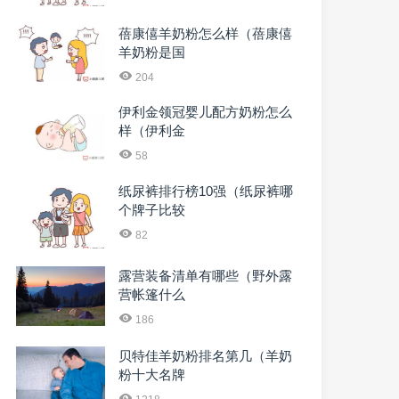
蓓康僖羊奶粉怎么样（蓓康僖
羊奶粉是国
204
伊利金领冠婴儿配方奶粉怎么
样（伊利金
58
纸尿裤排行榜10强（纸尿裤哪
个牌子比较
82
露营装备清单有哪些（野外露
营帐篷什么
186
贝特佳羊奶粉排名第几（羊奶
粉十大名牌