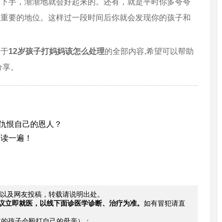
面下手，渐渐地就会好起来的。还有，就是平时你多夸夸
很重要的地位。这样过一段时间后你就会发现你的孩子和
关于
12岁孩子打妈妈该怎么处理
的全部内容,希望可以帮助
分享。
会仇恨自己的恩人？
子读一遍！
以及网友投稿，转载请说明出处。
议立即就医，以线下面诊医学诊断、治疗为准。
如有冒犯请直
年的孩子会殴打自己的母亲）：