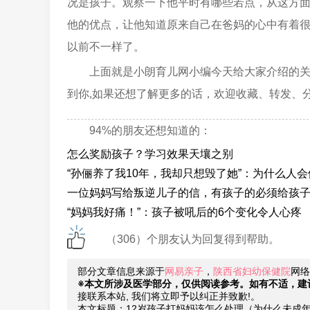
况是孩子。观察一下他平时有哪些若点，从这方
他的优点，让他知道原来自己在爸妈的心中有着
以前不一样了。
上面就是小朗育儿网小编今天给大家介绍的
到你,如果还想了解更多的话，欢迎收藏、转发、
94%的朋友还想知道的：
怎么奖励孩子？学习效果天壤之别
“孙俪养了我10年，我却只想毁了她”：为什么人
一位妈妈写给叛逆儿子的信，有孩子的必须给孩
“妈妈我好痛！”：孩子被吼后的6个变化令人心疼
（306）个朋友认为回复得到帮助。
部分文章信息来源于
网易亲子
，
陕西省妇幼保健院
网络
※本文所涉及医学部分，仅供阅读参考。如有不适，建
接联系本站, 我们将立即予以纠正并致歉!。
本文标题：12岁孩子打妈妈该怎么处理（为什么未成