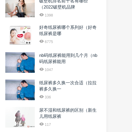
破壁机排名前十名有哪些
（2022破壁机品牌
1398
好奇纸尿裤哪个系列好（好奇
纸尿裤是哪
6775
nb码纸尿裤能用到几个月（nb
码纸尿裤能用
1047
纸尿裤多久换一次合适（拉拉
裤多久换一
336
尿不湿和纸尿裤的区别（新生
儿用纸尿裤
117