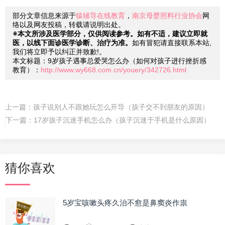
部分文章信息来源于
猿辅导在线教育
，
南京母婴照料行业协会
网
络以及网友投稿，转载请说明出处。
※本文所涉及医学部分，仅供阅读参考。如有不适，建议立即就
医，以线下面诊医学诊断、治疗为准。
如有冒犯请直接联系本站,
我们将立即予以纠正并致歉!。
本文标题：9岁孩子遇事总爱哭怎么办（如何对孩子进行挫折感
教育）：
http://www.wy668.com.cn/youery/342726.html
上一篇：
孩子说别人不跟她玩怎么开导（孩子交不到朋友的原因）
下一篇：
17岁孩子沉迷手机怎么办（孩子沉迷于手机是什么原因）
猜你喜欢
5岁宝咳嗽头疼久治不愈是鼻窦炎作祟