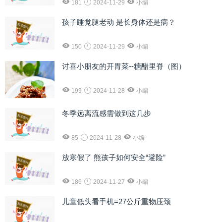
181
2024-11-29
小编
孩子睡觉腿老动 是长身体还是病？
150
2024-11-29
小编
讨喜小朋友的开胃菜--糖醋里脊（图）
199
2024-11-28
小编
冬季远离流感需做到这几步
85
2024-11-28
小编
放寒假了 熊孩子如何安全“避险”
186
2024-11-27
小编
儿童低头看手机=27公斤重物压颈