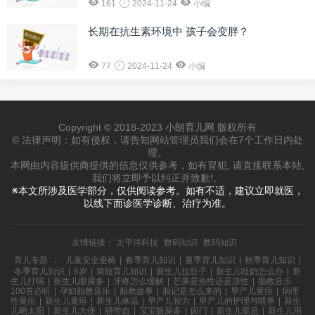
161
2024-11-24
小编
长期在抗生素环境中 孩子会变胖？
77
2024-11-24
小编
Copyright © 2018-2023 小朗育儿网 版权所有
© 法律声明：如有侵权，请告知网站管理员我们会在7个工作日内处
理。
本网由内容提供商提供的信息仅供参考，如有冒犯, 请直接联系本站,
我们将立即予以纠正并致歉!。
※本文所涉及医学部分，仅供阅读参考。如有不适，建议立即就医，
以线下面诊医学诊断、治疗为准。
友情链接：
太平洋科技
数码知识
数码知识
育儿专题
：
儿童安全座椅
|
春季育儿知识
|
夏季育儿知识
|
秋季育儿知识
|
冬季育儿知识
|
6岁
|
简短育儿知识
|
新生儿拉肚子
|
新生儿吐奶怎么办
|
新
生儿打嗝
|
新生儿眼屎多
|
牙疼怎么缓解
|
芒果是热性还是凉性
|
胎教音乐
100首必听
|
孕妇胎教音乐
|
胎教故事
|
胎记是怎么来的
|
早产儿黄疸
|
病理
性黄疸
|
新生儿黄疸
|
新生儿体温
|
早产儿智力
|
早产儿的护理与喂养
|
新生
儿晒太阳
|
新生儿大便
|
脐带血
|
宝宝眼屎多
|
囟门
|
新生儿窒息
|
新生儿用