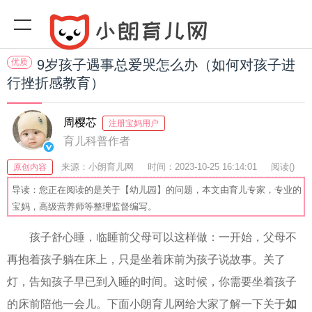
优质
9岁孩子遇事总爱哭怎么办（如何对孩子进
行挫折感教育）
周樱芯
注册宝妈用户
育儿科普作者
来源：小朗育儿网
时间：2023-10-25 16:14:01
阅读(
)
原创内容
收藏：36
分享：52
爆
导读：您正在阅读的是关于【幼儿园】的问题，本文由育儿专家，专业的
宝妈，高级营养师等整理监督编写。
孩子舒心睡，临睡前父母可以这样做：一开始，父母不
再抱着孩子躺在床上，只是坐着床前为孩子说故事。关了
灯，告知孩子早已到入睡的时间。这时候，你需要坐着孩子
的床前陪他一会儿。下面小朗育儿网给大家了解一下关于
如