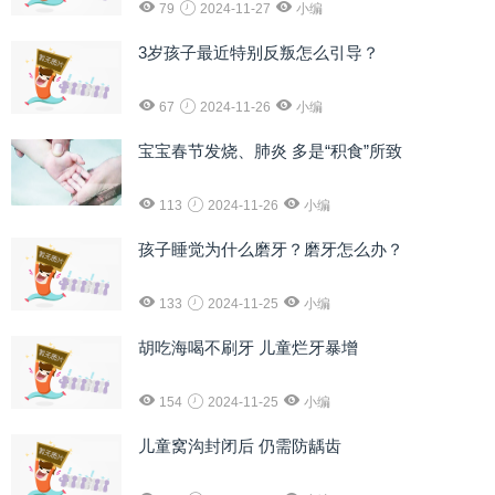
79
2024-11-27
小编
3岁孩子最近特别反叛怎么引导？
67
2024-11-26
小编
宝宝春节发烧、肺炎 多是“积食”所致
113
2024-11-26
小编
孩子睡觉为什么磨牙？磨牙怎么办？
133
2024-11-25
小编
胡吃海喝不刷牙 儿童烂牙暴增
154
2024-11-25
小编
儿童窝沟封闭后 仍需防龋齿