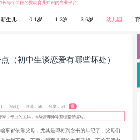
成长每个阶段的婴幼育儿知识的专业平台！
新生儿
0-1岁
1-3岁
3-6岁
幼儿园
一点（初中生谈恋爱有哪些坏处）
01
阅读(
)
收藏：59
分享：54
爆
专家，专业的宝妈，高级营养师等整理监督编写。
做啥事都依靠父母，尤其是即将到念书的年纪了，父母们