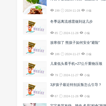
199
2024-11-28
小编
冬季远离流感需做到这几步
85
2024-11-28
小编
放寒假了 熊孩子如何安全“避险”
186
2024-11-27
小编
儿童低头看手机=27公斤重物压颈
79
2024-11-27
小编
3岁孩子最近特别反叛怎么引导？
67
2024-11-26
小编
宝宝春节发烧、肺炎 多是“积食”所