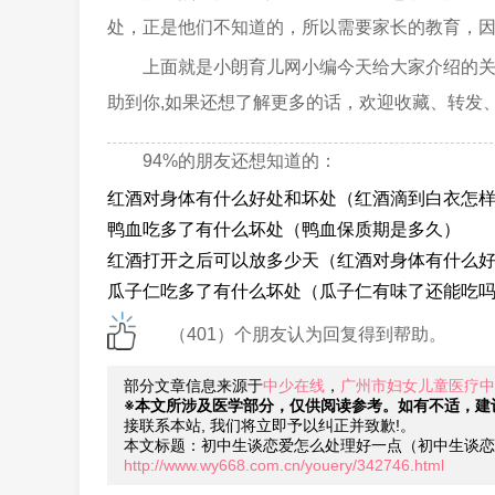
处，正是他们不知道的，所以需要家长的教育，
上面就是小朗育儿网小编今天给大家介绍的
助到你,如果还想了解更多的话，欢迎收藏、转发
94%的朋友还想知道的：
红酒对身体有什么好处和坏处（红酒滴到白衣怎
鸭血吃多了有什么坏处（鸭血保质期是多久）
红酒打开之后可以放多少天（红酒对身体有什么
瓜子仁吃多了有什么坏处（瓜子仁有味了还能吃
（401）个朋友认为回复得到帮助。
部分文章信息来源于
中少在线
，
广州市妇女儿童医疗中
※本文所涉及医学部分，仅供阅读参考。如有不适，建
接联系本站, 我们将立即予以纠正并致歉!。
本文标题：初中生谈恋爱怎么处理好一点（初中生谈恋
http://www.wy668.com.cn/youery/342746.html