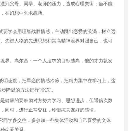
而遭到父母、同学、老师的压力，造成心理失衡；当不能
想，在幻想中乞求慰藉。
们就要学会用理智战胜情感，主动跳出恋爱的漩涡，树立远
范、先进人物的先进思想和崇高精神境界对照自己，也可
高境界。高尔基：一个人追求的目标越高，他的才力就发
下谈明态度，把早恋的情感冷冻，把精力集中在学习上，这
逐步降温的方法进行“冷冻”。
须是健康的要鼓励对方努力学习、思想进步，但通信次数
展，同时，进行正常交往，珍惜纯真友好的感情。
其它同学多交往，多参加一些集体活动和自己喜爱的文体、
这种恋爱关系。