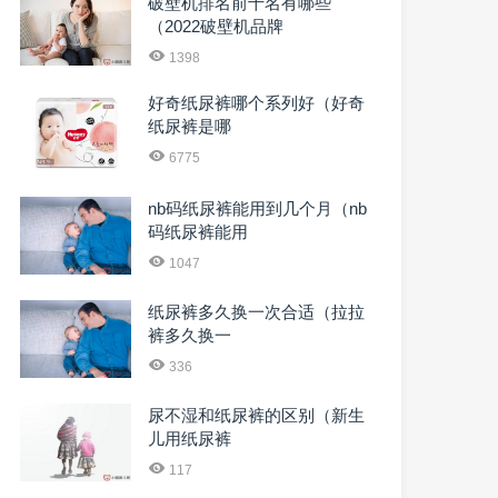
破壁机排名前十名有哪些
（2022破壁机品牌
1398
好奇纸尿裤哪个系列好（好奇
纸尿裤是哪
6775
nb码纸尿裤能用到几个月（nb
码纸尿裤能用
1047
纸尿裤多久换一次合适（拉拉
裤多久换一
336
尿不湿和纸尿裤的区别（新生
儿用纸尿裤
117