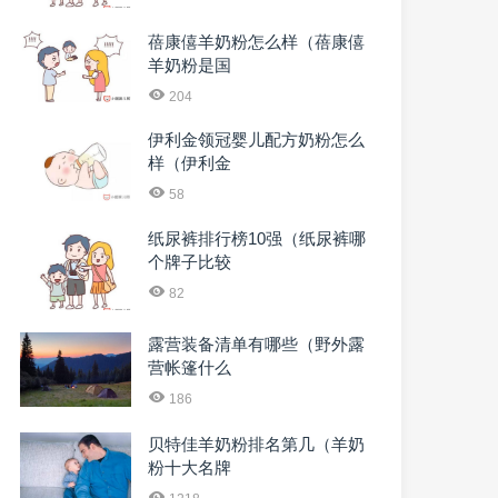
蓓康僖羊奶粉怎么样（蓓康僖
羊奶粉是国
204
伊利金领冠婴儿配方奶粉怎么
样（伊利金
58
纸尿裤排行榜10强（纸尿裤哪
个牌子比较
82
露营装备清单有哪些（野外露
营帐篷什么
186
贝特佳羊奶粉排名第几（羊奶
粉十大名牌