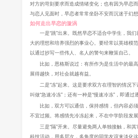
对方的苛刻要求而造成情绪变化；也有因为早恋
与恋人见面时，早恋者常常坐卧不安而沉迷于幻
如何走出早恋的漩涡
一是“跳”出来。既然早恋不适合中学生，我
大的理想和培养强烈的事业心。要经常以英雄模
以通过抄写一些伟人、名人的警句来鞭策自己。
比如，恩格斯说过：有所作为是生活中的最
展得越快，对社会就越有益。
二是“冻”起来。这是要求双方在理智的情况
叫做“急速冷冻”；还有一种是“慢速冷冻”，即通过
比如，双方可以通信，保持感情，但内容必
不宜过频。将感情先冷冻起来，不在中学阶段发
三是“隔”开来。尽量避免两人单独接触，和
科技活动，用多层次，多角度的同学友谊来淡化