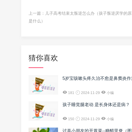
上一篇：
儿子高考结束太叛逆怎么办（孩子叛逆厌学的原
是什么）
猜你喜欢
5岁宝咳嗽头疼久治不愈是鼻窦炎作
181
2024-11-29
小编
孩子睡觉腿老动 是长身体还是病？
150
2024-11-29
小编
讨喜小朋友的开胃菜--糖醋里脊（