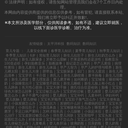
© 法律声明：如有侵权，请告知网站管理员我们会在7个工作日内处
理。
本网由内容提供商提供的信息仅供参考，如有冒犯, 请直接联系本站,
我们将立即予以纠正并致歉!。
※本文所涉及医学部分，仅供阅读参考。如有不适，建议立即就医，
以线下面诊医学诊断、治疗为准。
友情链接：
太平洋科技
数码知识
数码知识
育儿专题
：
儿童安全座椅
|
春季育儿知识
|
夏季育儿知识
|
秋季育儿知识
|
冬季育儿知识
|
6岁
|
简短育儿知识
|
新生儿拉肚子
|
新生儿吐奶怎么办
|
新
生儿打嗝
|
新生儿眼屎多
|
牙疼怎么缓解
|
芒果是热性还是凉性
|
胎教音乐
100首必听
|
孕妇胎教音乐
|
胎教故事
|
胎记是怎么来的
|
早产儿黄疸
|
病理
性黄疸
|
新生儿黄疸
|
新生儿体温
|
早产儿智力
|
早产儿的护理与喂养
|
新生
儿晒太阳
|
新生儿大便
|
脐带血
|
宝宝眼屎多
|
囟门
|
新生儿窒息
|
新生儿用
品清单
|
宝宝穿衣
|
卡介苗
|
唐氏儿
|
新生儿肠绞痛
|
寨卡病毒
|
新生儿泪囊
炎
|
新生儿感冒
|
婴儿理发器
|
婴儿磨牙棒
|
如何断奶
|
宝宝辅食
|
睡前喝牛
奶
|
小孩睡觉出汗
|
宝宝睡觉不踏实
|
新生儿睡眠
|
新生儿脸上有小红点
|
新
生儿肺炎
|
先天性心脏病
|
宝宝大便干燥
|
唐氏综合症是啥病
|
胎毒
|
宝宝拉
绿色大便怎么回事
|
宝宝过敏怎么办
|
宝宝奶粉过敏
|
婴儿感冒
|
婴儿吐奶严
重怎么办
|
鼻子不通气小妙招
|
婴儿断奶
|
宝宝补钙
|
儿童补钙
|
孕妇补钙
|
婴儿抚触
|
婴儿便秘
|
宝宝长牙顺序
|
宝宝肚子胀气怎么办
|
宝宝大便有血
丝
|
小孩发烧怎么办
|
宝宝抵抗力
|
发烧吃什么好
|
佝偻病的症状
|
宝宝长牙
的症状
|
小孩拉肚子
|
小孩流鼻血
|
宝宝喉咙有痰怎么办
|
睡觉磨牙
|
小孩子
磨牙
|
手足口病严重吗
|
怎样才能长高
|
小儿咳嗽
|
小孩起水痘
|
婴儿湿疹怎
么治疗
|
宝宝皮肤过敏怎么办
|
强生婴儿润肤
|
宝宝剪指甲
|
宝宝头发
|
宝宝
屁股红怎么办
|
积食发烧
|
宝宝长痱子怎么办
|
宝宝上火怎么办
|
尿布疹
|
新
生儿便秘怎么办
|
儿童餐具
|
婴儿鱼肝油
|
玻璃奶瓶
|
贝亲奶瓶
|
婴儿奶瓶
|
奶瓶消毒器
|
奶瓶品牌
|
硅胶奶瓶
|
ppsu奶瓶
|
新生儿奶瓶
|
婴儿不吃奶瓶