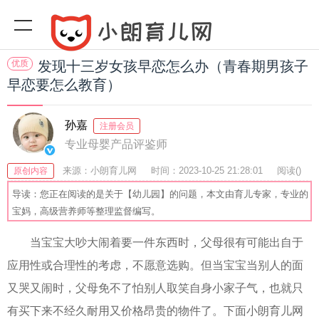
优质
发现十三岁女孩早恋怎么办（青春期男孩子
早恋要怎么教育）
孙嘉
注册会员
专业母婴产品评鉴师
来源：小朗育儿网
时间：2023-10-25 21:28:01
阅读(
)
原创内容
收藏：41
分享：51
爆
导读：您正在阅读的是关于【幼儿园】的问题，本文由育儿专家，专业的
宝妈，高级营养师等整理监督编写。
当宝宝大吵大闹着要一件东西时，父母很有可能出自于
应用性或合理性的考虑，不愿意选购。但当宝宝当别人的面
又哭又闹时，父母免不了怕别人取笑自身小家子气，也就只
有买下来不经久耐用又价格昂贵的物件了。下面小朗育儿网