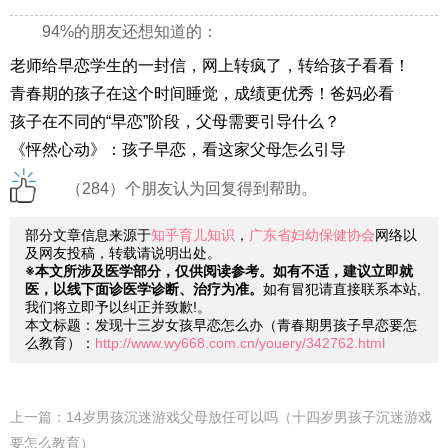
94%的朋友还想知道的：
老师给早恋学生的一封信，网上转疯了，转给孩子看看！
青春期的孩子在这个时间睡觉，成绩更优秀！爸妈必看
孩子在不同的“早恋”阶段，父母需要引导什么？
《怦然心动》：孩子早恋，看这家父母怎么引导
（284）个朋友认为回复得到帮助。
部分文章信息来源于
知乎育儿知识
，
广东省妇幼保健协会
网络以
及网友投稿，转载请说明出处。
※本文所涉及医学部分，仅供阅读参考。如有不适，建议立即就
医，以线下面诊医学诊断、治疗为准。
如有冒犯请直接联系本站,
我们将立即予以纠正并致歉!。
本文标题：发现十三岁女孩早恋怎么办（青春期男孩子早恋要怎
么教育）：
http://www.wy668.com.cn/youery/342762.html
上一篇：
14岁男孩沉迷游戏父母放任可以吗（十四岁男孩子沉迷游戏
要怎么教育）