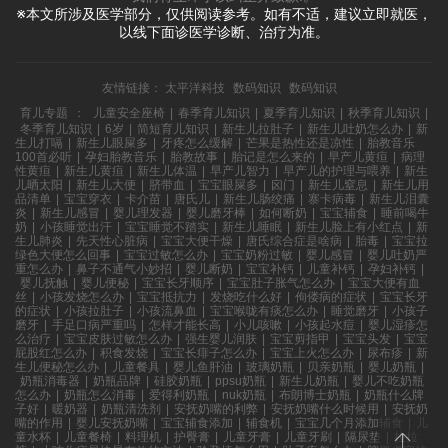
※本文所涉及医学部分，仅供阅读参考。如有不适，建议立即就医，
以线下面诊医学诊断、治疗为准。
友情链接：
太平洋科技
数码知识
数码知识
育儿专题
：
儿童安全座椅
|
春季育儿知识
|
夏季育儿知识
|
秋季育儿知识
|
冬季育儿知识
|
6岁
|
简短育儿知识
|
新生儿拉肚子
|
新生儿吐奶怎么办
|
新
生儿打嗝
|
新生儿眼屎多
|
牙疼怎么缓解
|
芒果是热性还是凉性
|
胎教音乐
100首必听
|
孕妇胎教音乐
|
胎教故事
|
胎记是怎么来的
|
早产儿黄疸
|
病理
性黄疸
|
新生儿黄疸
|
新生儿体温
|
早产儿智力
|
早产儿的护理与喂养
|
新生
儿晒太阳
|
新生儿大便
|
脐带血
|
宝宝眼屎多
|
囟门
|
新生儿窒息
|
新生儿用
品清单
|
宝宝穿衣
|
卡介苗
|
唐氏儿
|
新生儿肠绞痛
|
寨卡病毒
|
新生儿泪囊
炎
|
新生儿感冒
|
婴儿理发器
|
婴儿磨牙棒
|
如何断奶
|
宝宝辅食
|
睡前喝牛
奶
|
小孩睡觉出汗
|
宝宝睡觉不踏实
|
新生儿睡眠
|
新生儿脸上有小红点
|
新
生儿肺炎
|
先天性心脏病
|
宝宝大便干燥
|
唐氏综合症是啥病
|
胎毒
|
宝宝拉
绿色大便怎么回事
|
宝宝过敏怎么办
|
宝宝奶粉过敏
|
婴儿感冒
|
婴儿吐奶严
重怎么办
|
鼻子不通气小妙招
|
婴儿断奶
|
宝宝补钙
|
儿童补钙
|
孕妇补钙
|
婴儿抚触
|
婴儿便秘
|
宝宝长牙顺序
|
宝宝肚子胀气怎么办
|
宝宝大便有血
丝
|
小孩发烧怎么办
|
宝宝抵抗力
|
发烧吃什么好
|
佝偻病的症状
|
宝宝长牙
的症状
|
小孩拉肚子
|
小孩流鼻血
|
宝宝喉咙有痰怎么办
|
睡觉磨牙
|
小孩子
磨牙
|
手足口病严重吗
|
怎样才能长高
|
小儿咳嗽
|
小孩起水痘
|
婴儿湿疹怎
么治疗
|
宝宝皮肤过敏怎么办
|
强生婴儿润肤
|
宝宝剪指甲
|
宝宝头发
|
宝宝
屁股红怎么办
|
积食发烧
|
宝宝长痱子怎么办
|
宝宝上火怎么办
|
尿布疹
|
新
生儿便秘怎么办
|
儿童餐具
|
婴儿鱼肝油
|
玻璃奶瓶
|
贝亲奶瓶
|
婴儿奶瓶
|
奶瓶消毒器
|
奶瓶品牌
|
硅胶奶瓶
|
ppsu奶瓶
|
新生儿奶瓶
|
婴儿不吃奶瓶
怎么办
|
奶瓶怎么消毒
|
爱得利奶瓶
|
nuk奶瓶
|
布朗博士奶瓶
|
奶瓶什么牌
子好
|
暖奶器
|
奶瓶清洗剂
|
安抚奶嘴的利弊
|
安抚奶嘴什么时候用
|
安抚奶
嘴的作用
|
婴儿安抚奶嘴
|
宝宝辅食添加
|
辅食机
|
宝宝几个月添加辅食
|
儿
童水杯
|
儿童餐椅
|
料理机
|
护臀膏
|
儿童牙膏
|
儿童牙刷
|
隔尿垫
|
拉拉