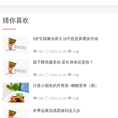
猜你喜欢
5岁宝咳嗽头疼久治不愈是鼻窦炎作祟
181
2024-11-29
小编
孩子睡觉腿老动 是长身体还是病？
150
2024-11-29
小编
讨喜小朋友的开胃菜--糖醋里脊（图）
199
2024-11-28
小编
冬季远离流感需做到这几步