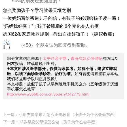
94%的朋友还想知道的：
怎么奖励孩子？学习效果天壤之别
一位妈妈写给叛逆儿子的信，有孩子的必须给孩子读一遍！
“妈妈我好痛！”：孩子被吼后的6个变化令人心疼
德国62条家庭教养规则，教出自律好孩子！（建议收藏）
（450）个朋友认为回复得到帮助。
部分文章信息来源于
太平洋亲子网
，
青海省妇幼保健院
网络以及
网友投稿，转载请说明出处。
※本文所涉及医学部分，仅供阅读参考。如有不适，建议立即就
医，以线下面诊医学诊断、治疗为准。
如有冒犯请直接联系本站,
我们将立即予以纠正并致歉!。
本文标题：放假了孩子从早到晚玩手机怎么办（五年级孩子沉迷
手机要怎么教育）：
http://www.wy668.com.cn/youery/342779.html
上一篇：
小朋友偷拿东西怎么正确教育（小孩子为什么会偷东西）
下一篇：
13岁早恋父母该怎么做（孩子为什么会早恋）