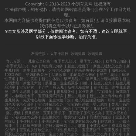
Copyright © 2018-2023 小朗育儿网 版权所有
© 法律声明：如有侵权，请告知网站管理员我们会在7个工作日内处
理。
本网由内容提供商提供的信息仅供参考，如有冒犯, 请直接联系本站,
我们将立即予以纠正并致歉!。
※本文所涉及医学部分，仅供阅读参考。如有不适，建议立即就医，
以线下面诊医学诊断、治疗为准。
友情链接：
太平洋科技
数码知识
数码知识
育儿专题
：
儿童安全座椅
|
春季育儿知识
|
夏季育儿知识
|
秋季育儿知识
|
冬季育儿知识
|
6岁
|
简短育儿知识
|
新生儿拉肚子
|
新生儿吐奶怎么办
|
新
生儿打嗝
|
新生儿眼屎多
|
牙疼怎么缓解
|
芒果是热性还是凉性
|
胎教音乐
100首必听
|
孕妇胎教音乐
|
胎教故事
|
胎记是怎么来的
|
早产儿黄疸
|
病理
性黄疸
|
新生儿黄疸
|
新生儿体温
|
早产儿智力
|
早产儿的护理与喂养
|
新生
儿晒太阳
|
新生儿大便
|
脐带血
|
宝宝眼屎多
|
囟门
|
新生儿窒息
|
新生儿用
品清单
|
宝宝穿衣
|
卡介苗
|
唐氏儿
|
新生儿肠绞痛
|
寨卡病毒
|
新生儿泪囊
炎
|
新生儿感冒
|
婴儿理发器
|
婴儿磨牙棒
|
如何断奶
|
宝宝辅食
|
睡前喝牛
奶
|
小孩睡觉出汗
|
宝宝睡觉不踏实
|
新生儿睡眠
|
新生儿脸上有小红点
|
新
生儿肺炎
|
先天性心脏病
|
宝宝大便干燥
|
唐氏综合症是啥病
|
胎毒
|
宝宝拉
绿色大便怎么回事
|
宝宝过敏怎么办
|
宝宝奶粉过敏
|
婴儿感冒
|
婴儿吐奶严
重怎么办
|
鼻子不通气小妙招
|
婴儿断奶
|
宝宝补钙
|
儿童补钙
|
孕妇补钙
|
婴儿抚触
|
婴儿便秘
|
宝宝长牙顺序
|
宝宝肚子胀气怎么办
|
宝宝大便有血
丝
|
小孩发烧怎么办
|
宝宝抵抗力
|
发烧吃什么好
|
佝偻病的症状
|
宝宝长牙
的症状
|
小孩拉肚子
|
小孩流鼻血
|
宝宝喉咙有痰怎么办
|
睡觉磨牙
|
小孩子
磨牙
|
手足口病严重吗
|
怎样才能长高
|
小儿咳嗽
|
小孩起水痘
|
婴儿湿疹怎
么治疗
|
宝宝皮肤过敏怎么办
|
强生婴儿润肤
|
宝宝剪指甲
|
宝宝头发
|
宝宝
屁股红怎么办
|
积食发烧
|
宝宝长痱子怎么办
|
宝宝上火怎么办
|
尿布疹
|
新