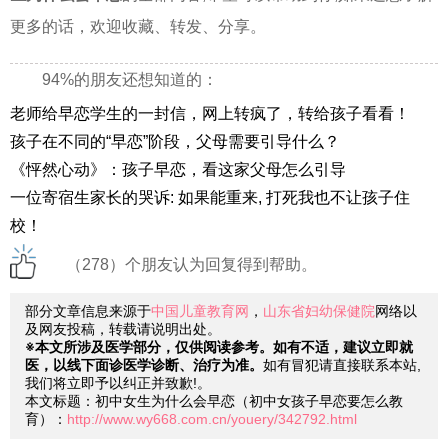
更多的话，欢迎收藏、转发、分享。
94%的朋友还想知道的：
老师给早恋学生的一封信，网上转疯了，转给孩子看看！
孩子在不同的“早恋”阶段，父母需要引导什么？
《怦然心动》：孩子早恋，看这家父母怎么引导
一位寄宿生家长的哭诉: 如果能重来, 打死我也不让孩子住
校！
（278）个朋友认为回复得到帮助。
部分文章信息来源于
中国儿童教育网
，
山东省妇幼保健院
网络以
及网友投稿，转载请说明出处。
※本文所涉及医学部分，仅供阅读参考。如有不适，建议立即就
医，以线下面诊医学诊断、治疗为准。
如有冒犯请直接联系本站,
我们将立即予以纠正并致歉!。
本文标题：初中女生为什么会早恋（初中女孩子早恋要怎么教
育）：
http://www.wy668.com.cn/youery/342792.html