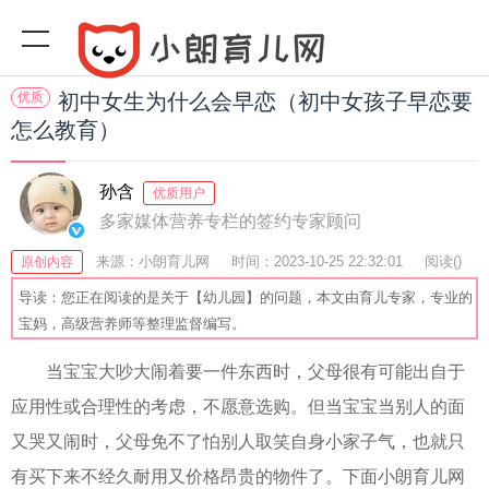
优质
初中女生为什么会早恋（初中女孩子早恋要
怎么教育）
孙含
优质用户
多家媒体营养专栏的签约专家顾问
来源：小朗育儿网
时间：2023-10-25 22:32:01
阅读(
)
原创内容
收藏：27
分享：61
爆
导读：您正在阅读的是关于【幼儿园】的问题，本文由育儿专家，专业的
宝妈，高级营养师等整理监督编写。
当宝宝大吵大闹着要一件东西时，父母很有可能出自于
应用性或合理性的考虑，不愿意选购。但当宝宝当别人的面
又哭又闹时，父母免不了怕别人取笑自身小家子气，也就只
有买下来不经久耐用又价格昂贵的物件了。下面小朗育儿网