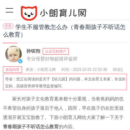
优质
学生不服管教怎么办（青春期孩子不听话怎
么教育）
孙镔煦
认证宝妈用户
专业母婴好物超级评鉴师
来源：小朗育儿网
时间：2023-10-25 22:52:48
阅读(
)
原创内容
收藏：47
分享：77
爆
导读：您正在阅读的是关于【幼儿园】的问题，本文由育儿专家，专业的
宝妈，高级营养师等整理监督编写。
家长对孩子文化教育素来都十分重视，当爸爸妈妈的也
不希望自身的孩子落后于他人，因而，早在孩子仍在肚里就
逐渐开展宝宝胎教了。下面小朗育儿网给大家了解一下关于
青春期孩子不听话怎么教育
的内容。