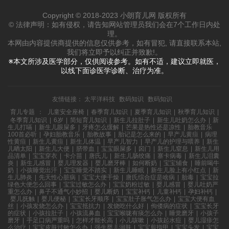
Copyright © 2018-2023 小朗育儿网 版权所有
© 法律声明：如有侵权，请告知网站管理员我们会在7个工作日内处
理。
本网由内容提供商提供的信息仅供参考，如有冒犯, 请直接联系本站,
我们将立即予以纠正并致歉!。
※本文所涉及医学部分，仅供阅读参考。如有不适，建议立即就医，
以线下面诊医学诊断、治疗为准。
友情链接：
太平洋科技
数码知识
数码知识
育儿专题
：
儿童安全座椅
|
春季育儿知识
|
夏季育儿知识
|
秋季育儿知识
|
冬季育儿知识
|
6岁
|
简短育儿知识
|
新生儿拉肚子
|
新生儿吐奶怎么办
|
新
生儿打嗝
|
新生儿眼屎多
|
牙疼怎么缓解
|
芒果是热性还是凉性
|
胎教音乐
100首必听
|
孕妇胎教音乐
|
胎教故事
|
胎记是怎么来的
|
早产儿黄疸
|
病理
性黄疸
|
新生儿黄疸
|
新生儿体温
|
早产儿智力
|
早产儿的护理与喂养
|
新生
儿晒太阳
|
新生儿大便
|
脐带血
|
宝宝眼屎多
|
囟门
|
新生儿窒息
|
新生儿用
品清单
|
宝宝穿衣
|
卡介苗
|
唐氏儿
|
新生儿肠绞痛
|
寨卡病毒
|
新生儿泪囊
炎
|
新生儿感冒
|
婴儿理发器
|
婴儿磨牙棒
|
如何断奶
|
宝宝辅食
|
睡前喝牛
奶
|
小孩睡觉出汗
|
宝宝睡觉不踏实
|
新生儿睡眠
|
新生儿脸上有小红点
|
新
生儿肺炎
|
先天性心脏病
|
宝宝大便干燥
|
唐氏综合症是啥病
|
胎毒
|
宝宝拉
绿色大便怎么回事
|
宝宝过敏怎么办
|
宝宝奶粉过敏
|
婴儿感冒
|
婴儿吐奶严
重怎么办
|
鼻子不通气小妙招
|
婴儿断奶
|
宝宝补钙
|
儿童补钙
|
孕妇补钙
|
婴儿抚触
|
婴儿便秘
|
宝宝长牙顺序
|
宝宝肚子胀气怎么办
|
宝宝大便有血
丝
|
小孩发烧怎么办
|
宝宝抵抗力
|
发烧吃什么好
|
佝偻病的症状
|
宝宝长牙
的症状
|
小孩拉肚子
|
小孩流鼻血
|
宝宝喉咙有痰怎么办
|
睡觉磨牙
|
小孩子
磨牙
|
手足口病严重吗
|
怎样才能长高
|
小儿咳嗽
|
小孩起水痘
|
婴儿湿疹怎
么治疗
|
宝宝皮肤过敏怎么办
|
强生婴儿润肤
|
宝宝剪指甲
|
宝宝头发
|
宝宝