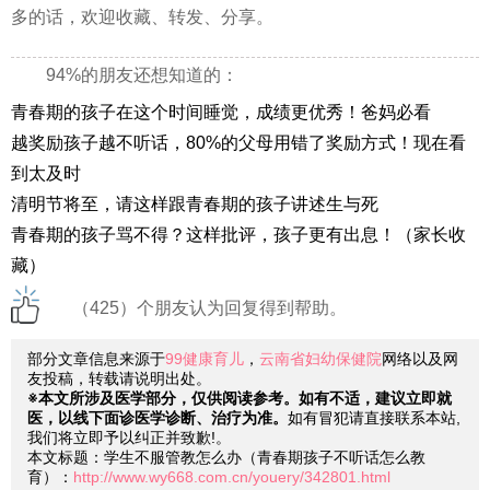
多的话，欢迎收藏、转发、分享。
94%的朋友还想知道的：
青春期的孩子在这个时间睡觉，成绩更优秀！爸妈必看
越奖励孩子越不听话，80%的父母用错了奖励方式！现在看
到太及时
清明节将至，请这样跟青春期的孩子讲述生与死
青春期的孩子骂不得？这样批评，孩子更有出息！（家长收
藏）
（425）个朋友认为回复得到帮助。
部分文章信息来源于
99健康育儿
，
云南省妇幼保健院
网络以及网
友投稿，转载请说明出处。
※本文所涉及医学部分，仅供阅读参考。如有不适，建议立即就
医，以线下面诊医学诊断、治疗为准。
如有冒犯请直接联系本站,
我们将立即予以纠正并致歉!。
本文标题：学生不服管教怎么办（青春期孩子不听话怎么教
育）：
http://www.wy668.com.cn/youery/342801.html