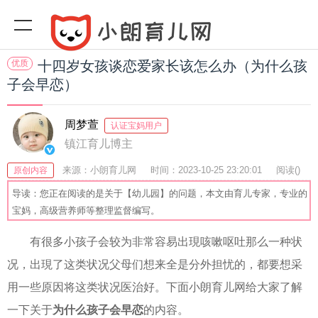
优质
十四岁女孩谈恋爱家长该怎么办（为什么孩
子会早恋）
周梦萱
认证宝妈用户
镇江育儿博主
来源：小朗育儿网
时间：2023-10-25 23:20:01
阅读(
)
原创内容
收藏：54
分享：65
爆
导读：您正在阅读的是关于【幼儿园】的问题，本文由育儿专家，专业的
宝妈，高级营养师等整理监督编写。
有很多小孩子会较为非常容易出現咳嗽呕吐那么一种状
况，出現了这类状况父母们想来全是分外担忧的，都要想采
用一些原因将这类状况医治好。下面小朗育儿网给大家了解
一下关于
为什么孩子会早恋
的内容。