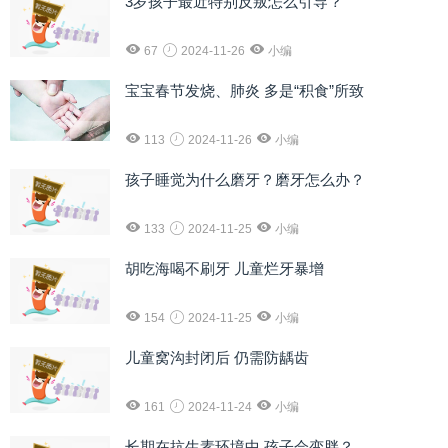
3岁孩子最近特别反叛怎么引导？
67
2024-11-26
小编
宝宝春节发烧、肺炎 多是“积食”所致
113
2024-11-26
小编
孩子睡觉为什么磨牙？磨牙怎么办？
133
2024-11-25
小编
胡吃海喝不刷牙 儿童烂牙暴增
154
2024-11-25
小编
儿童窝沟封闭后 仍需防龋齿
161
2024-11-24
小编
长期在抗生素环境中 孩子会变胖？