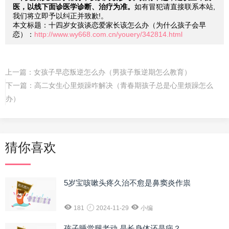
医，以线下面诊医学诊断、治疗为准。
如有冒犯请直接联系本站,
我们将立即予以纠正并致歉!。
本文标题：十四岁女孩谈恋爱家长该怎么办（为什么孩子会早
恋）：
http://www.wy668.com.cn/youery/342814.html
上一篇：
女孩子早恋叛逆怎么办（男孩子叛逆期怎么教育）
下一篇：
高二女生心里烦躁咋解决（青春期孩子总是心里烦躁怎么
办）
猜你喜欢
5岁宝咳嗽头疼久治不愈是鼻窦炎作祟
181
2024-11-29
小编
孩子睡觉腿老动 是长身体还是病？