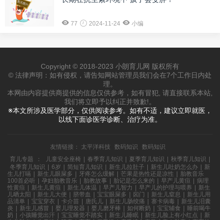
77
2024-11-24
小编
Copyright © 2018-2023 小朗育儿网 版权所有
© 法律声明：如有侵权，请告知网站管理员我们会在7个工作日内处
理。
本网由内容提供商提供的信息仅供参考，如有冒犯, 请直接联系本站,
我们将立即予以纠正并致歉!。
※本文所涉及医学部分，仅供阅读参考。如有不适，建议立即就医，
以线下面诊医学诊断、治疗为准。
友情链接：
太平洋科技
数码知识
数码知识
育儿专题
：
儿童安全座椅
|
春季育儿知识
|
夏季育儿知识
|
秋季育儿知识
|
冬季育儿知识
|
6岁
|
简短育儿知识
|
新生儿拉肚子
|
新生儿吐奶怎么办
|
新
生儿打嗝
|
新生儿眼屎多
|
牙疼怎么缓解
|
芒果是热性还是凉性
|
胎教音乐
100首必听
|
孕妇胎教音乐
|
胎教故事
|
胎记是怎么来的
|
早产儿黄疸
|
病理
性黄疸
|
新生儿黄疸
|
新生儿体温
|
早产儿智力
|
早产儿的护理与喂养
|
新生
儿晒太阳
|
新生儿大便
|
脐带血
|
宝宝眼屎多
|
囟门
|
新生儿窒息
|
新生儿用
品清单
|
宝宝穿衣
|
卡介苗
|
唐氏儿
|
新生儿肠绞痛
|
寨卡病毒
|
新生儿泪囊
炎
|
新生儿感冒
|
婴儿理发器
|
婴儿磨牙棒
|
如何断奶
|
宝宝辅食
|
睡前喝牛
奶
|
小孩睡觉出汗
|
宝宝睡觉不踏实
|
新生儿睡眠
|
新生儿脸上有小红点
|
新