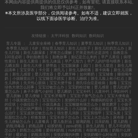
本网由内容提供商提供的信息仅供参考，如有冒犯, 请直接联系本站,
我们将立即予以纠正并致歉!。
※本文所涉及医学部分，仅供阅读参考。如有不适，建议立即就医，
以线下面诊医学诊断、治疗为准。
友情链接：
太平洋科技
数码知识
数码知识
育儿专题
：
儿童安全座椅
|
春季育儿知识
|
夏季育儿知识
|
秋季育儿知识
|
冬季育儿知识
|
6岁
|
简短育儿知识
|
新生儿拉肚子
|
新生儿吐奶怎么办
|
新
生儿打嗝
|
新生儿眼屎多
|
牙疼怎么缓解
|
芒果是热性还是凉性
|
胎教音乐
100首必听
|
孕妇胎教音乐
|
胎教故事
|
胎记是怎么来的
|
早产儿黄疸
|
病理
性黄疸
|
新生儿黄疸
|
新生儿体温
|
早产儿智力
|
早产儿的护理与喂养
|
新生
儿晒太阳
|
新生儿大便
|
脐带血
|
宝宝眼屎多
|
囟门
|
新生儿窒息
|
新生儿用
品清单
|
宝宝穿衣
|
卡介苗
|
唐氏儿
|
新生儿肠绞痛
|
寨卡病毒
|
新生儿泪囊
炎
|
新生儿感冒
|
婴儿理发器
|
婴儿磨牙棒
|
如何断奶
|
宝宝辅食
|
睡前喝牛
奶
|
小孩睡觉出汗
|
宝宝睡觉不踏实
|
新生儿睡眠
|
新生儿脸上有小红点
|
新
生儿肺炎
|
先天性心脏病
|
宝宝大便干燥
|
唐氏综合症是啥病
|
胎毒
|
宝宝拉
绿色大便怎么回事
|
宝宝过敏怎么办
|
宝宝奶粉过敏
|
婴儿感冒
|
婴儿吐奶严
重怎么办
|
鼻子不通气小妙招
|
婴儿断奶
|
宝宝补钙
|
儿童补钙
|
孕妇补钙
|
婴儿抚触
|
婴儿便秘
|
宝宝长牙顺序
|
宝宝肚子胀气怎么办
|
宝宝大便有血
丝
|
小孩发烧怎么办
|
宝宝抵抗力
|
发烧吃什么好
|
佝偻病的症状
|
宝宝长牙
的症状
|
小孩拉肚子
|
小孩流鼻血
|
宝宝喉咙有痰怎么办
|
睡觉磨牙
|
小孩子
磨牙
|
手足口病严重吗
|
怎样才能长高
|
小儿咳嗽
|
小孩起水痘
|
婴儿湿疹怎
么治疗
|
宝宝皮肤过敏怎么办
|
强生婴儿润肤
|
宝宝剪指甲
|
宝宝头发
|
宝宝
屁股红怎么办
|
积食发烧
|
宝宝长痱子怎么办
|
宝宝上火怎么办
|
尿布疹
|
新
生儿便秘怎么办
|
儿童餐具
|
婴儿鱼肝油
|
玻璃奶瓶
|
贝亲奶瓶
|
婴儿奶瓶
|
奶瓶消毒器
|
奶瓶品牌
|
硅胶奶瓶
|
ppsu奶瓶
|
新生儿奶瓶
|
婴儿不吃奶瓶
怎么办
|
奶瓶怎么消毒
|
爱得利奶瓶
|
nuk奶瓶
|
布朗博士奶瓶
|
奶瓶什么牌
子好
|
暖奶器
|
奶瓶清洗剂
|
安抚奶嘴的利弊
|
安抚奶嘴什么时候用
|
安抚奶