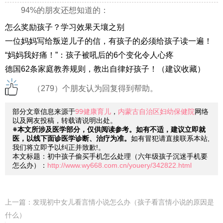
94%的朋友还想知道的：
怎么奖励孩子？学习效果天壤之别
一位妈妈写给叛逆儿子的信，有孩子的必须给孩子读一遍！
“妈妈我好痛！”：孩子被吼后的6个变化令人心疼
德国62条家庭教养规则，教出自律好孩子！（建议收藏）
（279）个朋友认为回复得到帮助。
部分文章信息来源于
99健康育儿
，
内蒙古自治区妇幼保健院
网络
以及网友投稿，转载请说明出处。
※本文所涉及医学部分，仅供阅读参考。如有不适，建议立即就
医，以线下面诊医学诊断、治疗为准。
如有冒犯请直接联系本站,
我们将立即予以纠正并致歉!。
本文标题：初中孩子偷买手机怎么处理（六年级孩子沉迷手机要
怎么办）：
http://www.wy668.com.cn/youery/342822.html
上一篇：
发现初中女儿看言情小说怎么办（孩子看言情小说的原因是
什么）