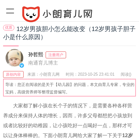
优质
12岁男孩胆小怎么能改变（12岁男孩子胆子
小是什么原因）
孙哲熙
注册用户
南通育儿博主
来源：小朗育儿网
时间：2023-10-25 23:41:01
阅读(
)
原创内容
收藏：25
分享：77
爆
导读：您正在阅读的是关于【幼儿园】的问题，本文由育儿专家，专业的
宝妈，高级营养师等整理监督编写。
大家都了解小孩在长个子的情况下，是需要各种各样营
养成分来保持人体的增长，因而，许多父母都想把小孩放到
或者比较好的幼稚园，让小孩吃好一点喝好一点，那样才可
以让身体棒棒的。下面小朗育儿网给大家了解一下关于
12岁