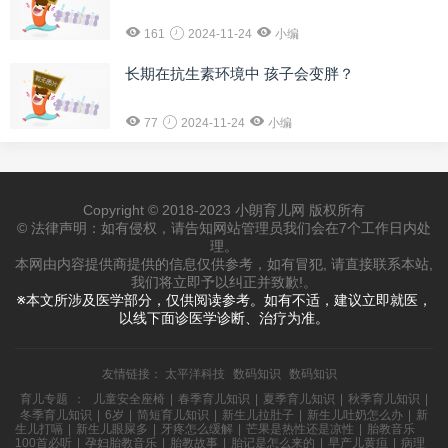
161
2024-11-24
小编
长期在抗生素环境中 孩子会变胖？
77
2024-11-24
小编
Copyright © 2018-2023 小朗育儿网 版权所有
© 法律声明：如有侵权，请告知网站管理员我们会在7个工作日内处
理。
本网由内容提供商提供的信息仅供参考，如有冒犯, 请直接联系本站,
我们将立即予以纠正并致歉!。
※本文所涉及医学部分，仅供阅读参考。如有不适，建议立即就医，
以线下面诊医学诊断、治疗为准。
友情链接：
太平洋科技
数码知识
数码知识
育儿专题
：
儿童安全座椅
|
春季育儿知识
|
夏季育儿知识
|
秋季育儿知识
|
冬季育儿知识
|
6岁
|
简短育儿知识
|
新生儿拉肚子
|
新生儿吐奶怎么办
|
新
生儿打嗝
|
新生儿眼屎多
|
牙疼怎么缓解
|
芒果是热性还是凉性
|
胎教音乐
100首必听
|
孕妇胎教音乐
|
胎教故事
|
胎记是怎么来的
|
早产儿黄疸
|
病理