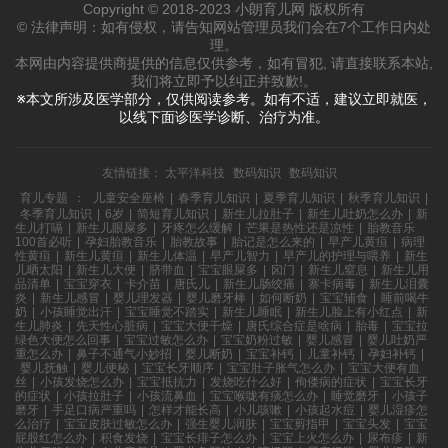
Copyright © 2018-2023 小朗育儿网 版权所有
© 法律声明：如有侵权，请告知网站管理员我们会在7个工作日内处
理。
本网由内容提供商提供的信息仅供参考，如有冒犯, 请直接联系本站,
我们将立即予以纠正并致歉!。
※本文所涉及医学部分，仅供阅读参考。如有不适，建议立即就医，
以线下面诊医学诊断、治疗为准。
友情链接：
太平洋科技
数码知识
数码知识
育儿专题
：
儿童安全座椅
|
春季育儿知识
|
夏季育儿知识
|
秋季育儿知识
|
冬季育儿知识
|
6岁
|
简短育儿知识
|
新生儿拉肚子
|
新生儿吐奶怎么办
|
新
生儿打嗝
|
新生儿眼屎多
|
牙疼怎么缓解
|
芒果是热性还是凉性
|
胎教音乐
100首必听
|
孕妇胎教音乐
|
胎教故事
|
胎记是怎么来的
|
早产儿黄疸
|
病理
性黄疸
|
新生儿黄疸
|
新生儿体温
|
早产儿智力
|
早产儿的护理与喂养
|
新生
儿晒太阳
|
新生儿大便
|
脐带血
|
宝宝眼屎多
|
囟门
|
新生儿窒息
|
新生儿用
品清单
|
宝宝穿衣
|
卡介苗
|
唐氏儿
|
新生儿肠绞痛
|
寨卡病毒
|
新生儿泪囊
炎
|
新生儿感冒
|
婴儿理发器
|
婴儿磨牙棒
|
如何断奶
|
宝宝辅食
|
睡前喝牛
奶
|
小孩睡觉出汗
|
宝宝睡觉不踏实
|
新生儿睡眠
|
新生儿脸上有小红点
|
新
生儿肺炎
|
先天性心脏病
|
宝宝大便干燥
|
唐氏综合症是啥病
|
胎毒
|
宝宝拉
绿色大便怎么回事
|
宝宝过敏怎么办
|
宝宝奶粉过敏
|
婴儿感冒
|
婴儿吐奶严
重怎么办
|
鼻子不通气小妙招
|
婴儿断奶
|
宝宝补钙
|
儿童补钙
|
孕妇补钙
|
婴儿抚触
|
婴儿便秘
|
宝宝长牙顺序
|
宝宝肚子胀气怎么办
|
宝宝大便有血
丝
|
小孩发烧怎么办
|
宝宝抵抗力
|
发烧吃什么好
|
佝偻病的症状
|
宝宝长牙
的症状
|
小孩拉肚子
|
小孩流鼻血
|
宝宝喉咙有痰怎么办
|
睡觉磨牙
|
小孩子
磨牙
|
手足口病严重吗
|
怎样才能长高
|
小儿咳嗽
|
小孩起水痘
|
婴儿湿疹怎
么治疗
|
宝宝皮肤过敏怎么办
|
强生婴儿润肤
|
宝宝剪指甲
|
宝宝头发
|
宝宝
屁股红怎么办
|
积食发烧
|
宝宝长痱子怎么办
|
宝宝上火怎么办
|
尿布疹
|
新