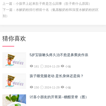
上一篇：
小孩早上起来肚子疼是怎么回事（肚子疼什么原因）
下一篇：
水解奶粉排行榜前十名（氨基酸奶粉和深度水解奶粉的区
别）
猜你喜欢
5岁宝咳嗽头疼久治不愈是鼻窦炎作祟
181
2024-11-29
小编
孩子睡觉腿老动 是长身体还是病？
150
2024-11-29
小编
讨喜小朋友的开胃菜--糖醋里脊（图）