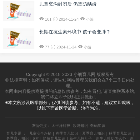
儿童窝沟封闭后 仍需防龋齿
161
2024-11-24
小编
长期在抗生素环境中 孩子会变胖？
77
2024-11-24
小编
Copyright © 2018-2023 小朗育儿网 版权所有
© 法律声明：如有侵权，请告知网站管理员我们会在7个工作日内处
理。
本网由内容提供商提供的信息仅供参考，如有冒犯, 请直接联系本站,
我们将立即予以纠正并致歉!。
※本文所涉及医学部分，仅供阅读参考。如有不适，建议立即就医，
以线下面诊医学诊断、治疗为准。
友情链接：
太平洋科技
数码知识
数码知识
育儿专题
：
儿童安全座椅
|
春季育儿知识
|
夏季育儿知识
|
秋季育儿知识
|
冬季育儿知识
|
6岁
|
简短育儿知识
|
新生儿拉肚子
|
新生儿吐奶怎么办
|
新