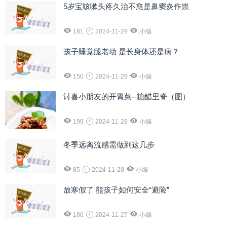
5岁宝咳嗽头疼久治不愈是鼻窦炎作祟
181
2024-11-29
小编
孩子睡觉腿老动 是长身体还是病？
150
2024-11-29
小编
讨喜小朋友的开胃菜--糖醋里脊（图）
199
2024-11-28
小编
冬季远离流感需做到这几步
85
2024-11-28
小编
放寒假了 熊孩子如何安全“避险”
186
2024-11-27
小编