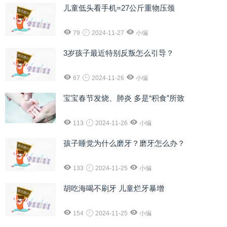
儿童低头看手机=27公斤重物压颈
79
2024-11-27
小编
3岁孩子最近特别反叛怎么引导？
67
2024-11-26
小编
宝宝春节发烧、肺炎 多是“积食”所致
113
2024-11-26
小编
孩子睡觉为什么磨牙？磨牙怎么办？
133
2024-11-25
小编
胡吃海喝不刷牙 儿童烂牙暴增
154
2024-11-25
小编