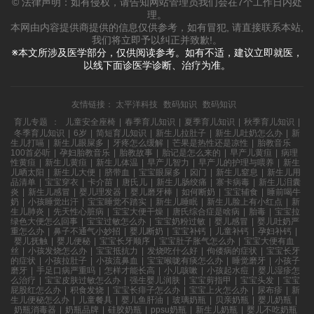
© 法律声明：如有侵权，请告知网站管理员我们会在7个工作日内处
理。
本网由内容提供商提供的信息仅供参考，如有冒犯, 请直接联系本站,
我们将立即予以纠正并致歉!。
※本文所涉及医学部分，仅供阅读参考。如有不适，建议立即就医，
以线下面诊医学诊断、治疗为准。
友情链接：
太平洋科技
数码知识
数码知识
育儿专题
：
儿童安全座椅
|
春季育儿知识
|
夏季育儿知识
|
秋季育儿知识
|
冬季育儿知识
|
6岁
|
简短育儿知识
|
新生儿拉肚子
|
新生儿吐奶怎么办
|
新
生儿打嗝
|
新生儿眼屎多
|
牙疼怎么缓解
|
芒果是热性还是凉性
|
胎教音乐
100首必听
|
孕妇胎教音乐
|
胎教故事
|
胎记是怎么来的
|
早产儿黄疸
|
病理
性黄疸
|
新生儿黄疸
|
新生儿体温
|
早产儿智力
|
早产儿的护理与喂养
|
新生
儿晒太阳
|
新生儿大便
|
脐带血
|
宝宝眼屎多
|
囟门
|
新生儿窒息
|
新生儿用
品清单
|
宝宝穿衣
|
卡介苗
|
唐氏儿
|
新生儿肠绞痛
|
寨卡病毒
|
新生儿泪囊
炎
|
新生儿感冒
|
婴儿理发器
|
婴儿磨牙棒
|
如何断奶
|
宝宝辅食
|
睡前喝牛
奶
|
小孩睡觉出汗
|
宝宝睡觉不踏实
|
新生儿睡眠
|
新生儿脸上有小红点
|
新
生儿肺炎
|
先天性心脏病
|
宝宝大便干燥
|
唐氏综合症是啥病
|
胎毒
|
宝宝拉
绿色大便怎么回事
|
宝宝过敏怎么办
|
宝宝奶粉过敏
|
婴儿感冒
|
婴儿吐奶严
重怎么办
|
鼻子不通气小妙招
|
婴儿断奶
|
宝宝补钙
|
儿童补钙
|
孕妇补钙
|
婴儿抚触
|
婴儿便秘
|
宝宝长牙顺序
|
宝宝肚子胀气怎么办
|
宝宝大便有血
丝
|
小孩发烧怎么办
|
宝宝抵抗力
|
发烧吃什么好
|
佝偻病的症状
|
宝宝长牙
的症状
|
小孩拉肚子
|
小孩流鼻血
|
宝宝喉咙有痰怎么办
|
睡觉磨牙
|
小孩子
磨牙
|
手足口病严重吗
|
怎样才能长高
|
小儿咳嗽
|
小孩起水痘
|
婴儿湿疹怎
么治疗
|
宝宝皮肤过敏怎么办
|
强生婴儿润肤
|
宝宝剪指甲
|
宝宝头发
|
宝宝
屁股红怎么办
|
积食发烧
|
宝宝长痱子怎么办
|
宝宝上火怎么办
|
尿布疹
|
新
生儿便秘怎么办
|
儿童餐具
|
婴儿鱼肝油
|
玻璃奶瓶
|
贝亲奶瓶
|
婴儿奶瓶
|
奶瓶消毒器
|
奶瓶品牌
|
硅胶奶瓶
|
ppsu奶瓶
|
新生儿奶瓶
|
婴儿不吃奶瓶