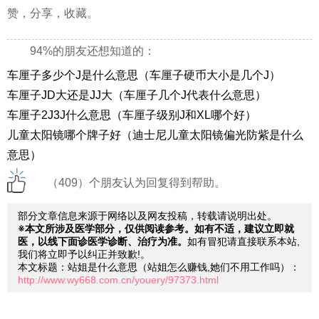
赞，分享，收藏。
94%的朋友还想知道的：
车厘子多少个J是什么意思（车厘子硬币大小是几个J）
车厘子JD大还是JJ大（车厘子几个J代表什么意思）
车厘子2J3J什么意思（车厘子级别J和XL哪个好）
儿童太阳镜哪个牌子好（迪士尼儿童太阳镜偏光防紫是什么
意思）
（409）个朋友认为回复得到帮助。
部分文章信息来源于网络以及网友投稿，转载请说明出处。
※本文所涉及医学部分，仅供阅读参考。如有不适，建议立即就
医，以线下面诊医学诊断、治疗为准。
如有冒犯请直接联系本站,
我们将立即予以纠正并致歉!。
本文标题：站姐是什么意思（站姐怎么赚钱,她们不用工作吗）：
http://www.wy668.com.cn/youery/97373.html