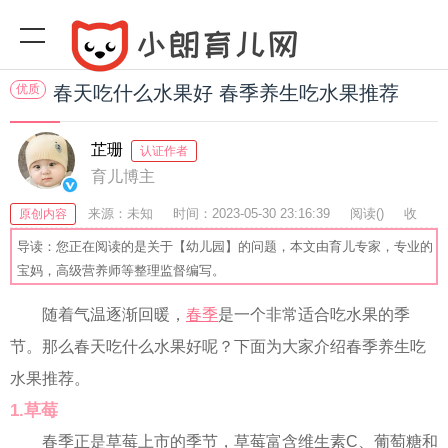
优质
春天吃什么水果好 春季养生吃水果推荐
芷珊
认证作者
育儿博主
来源：未知
时间：2023-05-30 23:16:39
阅读(
)
收
原创内容
藏：50
分享：46
爆
导读：您正在阅读的是关于【幼儿园】的问题，本文由育儿专家，专业的
宝妈，高级营养师等整理监督编写。
随着气温逐渐回暖，
春季
是一个非常适合吃水果的季
节。那么春天吃什么水果好呢？下面为大家介绍春季养生吃
水果推荐。
1.草莓
春季正是草莓上市的季节，草莓富含维生素C、葡萄糖和