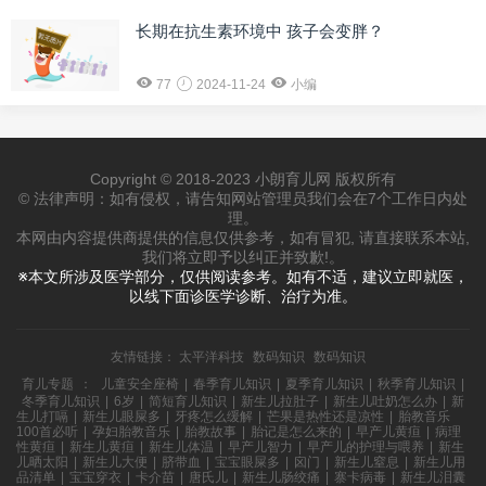
长期在抗生素环境中 孩子会变胖？
77
2024-11-24
小编
Copyright © 2018-2023 小朗育儿网 版权所有
© 法律声明：如有侵权，请告知网站管理员我们会在7个工作日内处
理。
本网由内容提供商提供的信息仅供参考，如有冒犯, 请直接联系本站,
我们将立即予以纠正并致歉!。
※本文所涉及医学部分，仅供阅读参考。如有不适，建议立即就医，
以线下面诊医学诊断、治疗为准。
友情链接：
太平洋科技
数码知识
数码知识
育儿专题
：
儿童安全座椅
|
春季育儿知识
|
夏季育儿知识
|
秋季育儿知识
|
冬季育儿知识
|
6岁
|
简短育儿知识
|
新生儿拉肚子
|
新生儿吐奶怎么办
|
新
生儿打嗝
|
新生儿眼屎多
|
牙疼怎么缓解
|
芒果是热性还是凉性
|
胎教音乐
100首必听
|
孕妇胎教音乐
|
胎教故事
|
胎记是怎么来的
|
早产儿黄疸
|
病理
性黄疸
|
新生儿黄疸
|
新生儿体温
|
早产儿智力
|
早产儿的护理与喂养
|
新生
儿晒太阳
|
新生儿大便
|
脐带血
|
宝宝眼屎多
|
囟门
|
新生儿窒息
|
新生儿用
品清单
|
宝宝穿衣
|
卡介苗
|
唐氏儿
|
新生儿肠绞痛
|
寨卡病毒
|
新生儿泪囊