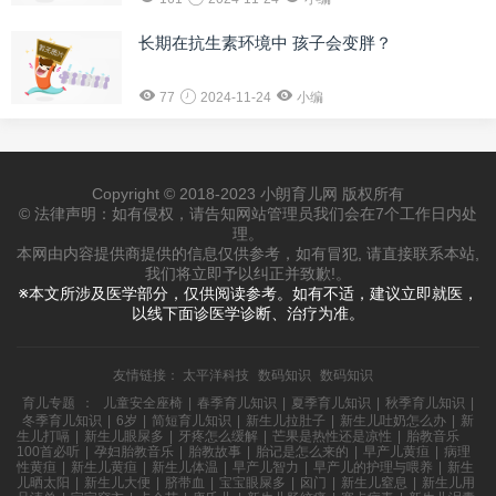
长期在抗生素环境中 孩子会变胖？
77
2024-11-24
小编
Copyright © 2018-2023 小朗育儿网 版权所有
© 法律声明：如有侵权，请告知网站管理员我们会在7个工作日内处
理。
本网由内容提供商提供的信息仅供参考，如有冒犯, 请直接联系本站,
我们将立即予以纠正并致歉!。
※本文所涉及医学部分，仅供阅读参考。如有不适，建议立即就医，
以线下面诊医学诊断、治疗为准。
友情链接：
太平洋科技
数码知识
数码知识
育儿专题
：
儿童安全座椅
|
春季育儿知识
|
夏季育儿知识
|
秋季育儿知识
|
冬季育儿知识
|
6岁
|
简短育儿知识
|
新生儿拉肚子
|
新生儿吐奶怎么办
|
新
生儿打嗝
|
新生儿眼屎多
|
牙疼怎么缓解
|
芒果是热性还是凉性
|
胎教音乐
100首必听
|
孕妇胎教音乐
|
胎教故事
|
胎记是怎么来的
|
早产儿黄疸
|
病理
性黄疸
|
新生儿黄疸
|
新生儿体温
|
早产儿智力
|
早产儿的护理与喂养
|
新生
儿晒太阳
|
新生儿大便
|
脐带血
|
宝宝眼屎多
|
囟门
|
新生儿窒息
|
新生儿用