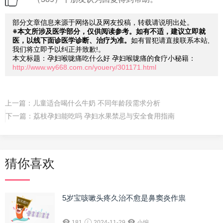
部分文章信息来源于网络以及网友投稿，转载请说明出处。
※本文所涉及医学部分，仅供阅读参考。如有不适，建议立即就
医，以线下面诊医学诊断、治疗为准。
如有冒犯请直接联系本站,
我们将立即予以纠正并致歉!。
本文标题：孕妇喉咙痛吃什么好 孕妇喉咙痛的食疗小秘籍：
http://www.wy668.com.cn/youery/301171.html
上一篇：
儿童适合喝什么牛奶 不同年龄段需求分析
下一篇：
荔枝孕妇能吃吗 孕妇水果禁忌与安全食用指南
猜你喜欢
5岁宝咳嗽头疼久治不愈是鼻窦炎作祟
181
2024-11-29
小编