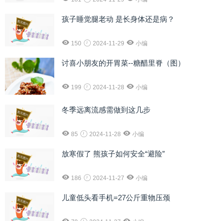
孩子睡觉腿老动 是长身体还是病？
150
2024-11-29
小编
讨喜小朋友的开胃菜--糖醋里脊（图）
199
2024-11-28
小编
冬季远离流感需做到这几步
85
2024-11-28
小编
放寒假了 熊孩子如何安全“避险”
186
2024-11-27
小编
儿童低头看手机=27公斤重物压颈