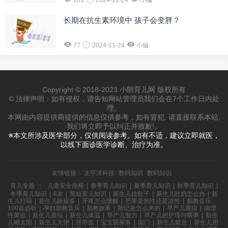
161
2024-11-24
小编
长期在抗生素环境中 孩子会变胖？
77
2024-11-24
小编
Copyright © 2018-2023 小朗育儿网 版权所有
© 法律声明：如有侵权，请告知网站管理员我们会在7个工作日内处
理。
本网由内容提供商提供的信息仅供参考，如有冒犯, 请直接联系本站,
我们将立即予以纠正并致歉!。
※本文所涉及医学部分，仅供阅读参考。如有不适，建议立即就医，
以线下面诊医学诊断、治疗为准。
友情链接：
太平洋科技
数码知识
数码知识
育儿专题
：
儿童安全座椅
|
春季育儿知识
|
夏季育儿知识
|
秋季育儿知识
|
冬季育儿知识
|
6岁
|
简短育儿知识
|
新生儿拉肚子
|
新生儿吐奶怎么办
|
新
生儿打嗝
|
新生儿眼屎多
|
牙疼怎么缓解
|
芒果是热性还是凉性
|
胎教音乐
100首必听
|
孕妇胎教音乐
|
胎教故事
|
胎记是怎么来的
|
早产儿黄疸
|
病理
性黄疸
|
新生儿黄疸
|
新生儿体温
|
早产儿智力
|
早产儿的护理与喂养
|
新生
儿晒太阳
|
新生儿大便
|
脐带血
|
宝宝眼屎多
|
囟门
|
新生儿窒息
|
新生儿用