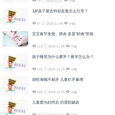
79
2024-11-27
小编
3岁孩子最近特别反叛怎么引导？
67
2024-11-26
小编
宝宝春节发烧、肺炎 多是“积食”所致
113
2024-11-26
小编
孩子睡觉为什么磨牙？磨牙怎么办？
133
2024-11-25
小编
胡吃海喝不刷牙 儿童烂牙暴增
154
2024-11-25
小编
儿童窝沟封闭后 仍需防龋齿