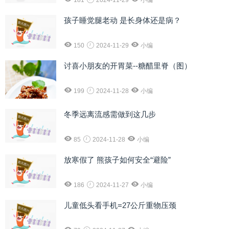
181
2024-11-29
小编
孩子睡觉腿老动 是长身体还是病？
150
2024-11-29
小编
讨喜小朋友的开胃菜--糖醋里脊（图）
199
2024-11-28
小编
冬季远离流感需做到这几步
85
2024-11-28
小编
放寒假了 熊孩子如何安全“避险”
186
2024-11-27
小编
儿童低头看手机=27公斤重物压颈