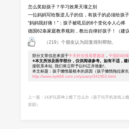
怎么奖励孩子？学习效果天壤之别
一位妈妈写给叛逆儿子的信，有孩子的必须给孩
“妈妈我好痛！”：孩子被吼后的6个变化令人心疼
德国62条家庭教养规则，教出自律好孩子！（建
（219）个朋友认为回复得到帮助。
部分文章信息来源于
中关村在线母婴频道
，
中国妇幼保
※本文所涉及医学部分，仅供阅读参考。如有不适，建
接联系本站, 我们将立即予以纠正并致歉!。
本文标题：孩子懒惰最根本的原因（孩子懒惰拖拉家长
http://www.wy668.com.cn/youery/341953.html
上一篇：
14岁玩原神上瘾了怎么办（孩子玩手机游戏上
原因）