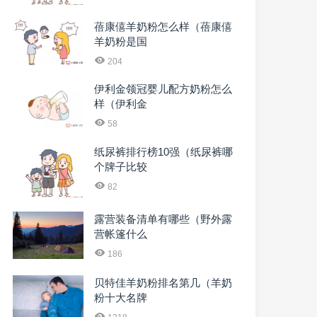
蓓康僖羊奶粉怎么样（蓓康僖
羊奶粉是国
204
伊利金领冠婴儿配方奶粉怎么
样（伊利金
58
纸尿裤排行榜10强（纸尿裤哪
个牌子比较
82
露营装备清单有哪些（野外露
营帐篷什么
186
贝特佳羊奶粉排名第几（羊奶
粉十大名牌