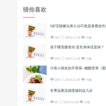
猜你喜欢
5岁宝咳嗽头疼久治不愈是鼻窦炎作
181
2024-11-29
小编
孩子睡觉腿老动 是长身体还是病？
150
2024-11-29
小编
讨喜小朋友的开胃菜--糖醋里脊（
199
2024-11-28
小编
冬季远离流感需做到这几步
85
2024-11-28
小编