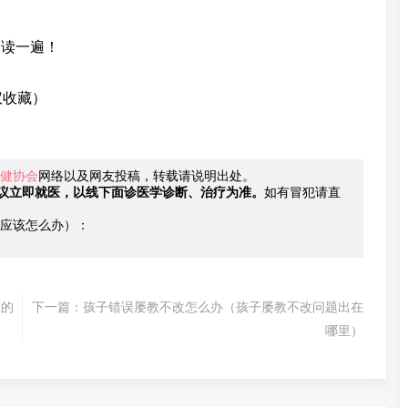
子读一遍！
议收藏）
健协会
网络以及网友投稿，转载请说明出处。
议立即就医，以线下面诊医学诊断、治疗为准。
如有冒犯请直
应该怎么办）：
瘾的
下一篇：
孩子错误屡教不改怎么办（孩子屡教不改问题出在
哪里）