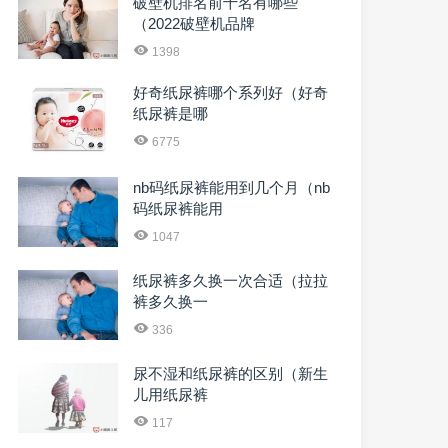
破壁机排名前十名有哪些
（2022破壁机品牌
1398
好奇纸尿裤哪个系列好（好奇
纸尿裤是哪
6775
nb码纸尿裤能用到几个月（nb
码纸尿裤能用
1047
纸尿裤多久换一次合适（拉拉
裤多久换一
336
尿不湿和纸尿裤的区别（新生
儿用纸尿裤
117