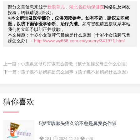
部分文章信息来源于
新浪育儿
，
湖北省妇幼保健院
网络以及网友
投稿，转载请说明出处。
※本文所涉及医学部分，仅供阅读参考。如有不适，建议立即就
医，以线下面诊医学诊断、治疗为准。
如有冒犯请直接联系本站,
我们将立即予以纠正并致歉!。
本文标题：十岁小女孩脾气暴躁是什么原因（十岁小女孩脾气暴
躁怎么办）：
http://www.wy668.com.cn/youery/341971.html
上一篇：
小孩跟父母对打该怎么管教（孩子顶撞父母是什么心理）
下一篇：
孩子瞧不起妈妈是怎么回事（孩子瞧不起妈妈什么原因）
猜你喜欢
5岁宝咳嗽头疼久治不愈是鼻窦炎作祟
181
2024-11-29
小编