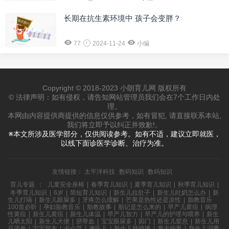
长期在抗生素环境中 孩子会变胖？
77
2024-11-24
小编
Copyright © 2018-2023 小朗育儿网 版权所有
© 法律声明：如有侵权，请告知网站管理员我们会在7个工作日内处
理。
本网由内容提供商提供的信息仅供参考，如有冒犯, 请直接联系本站,
我们将立即予以纠正并致歉!。
※本文所涉及医学部分，仅供阅读参考。如有不适，建议立即就医，
以线下面诊医学诊断、治疗为准。
友情链接：
太平洋科技
数码知识
数码知识
育儿专题
：
儿童安全座椅
|
春季育儿知识
|
夏季育儿知识
|
秋季育儿知识
|
冬季育儿知识
|
6岁
|
简短育儿知识
|
新生儿拉肚子
|
新生儿吐奶怎么办
|
新
生儿打嗝
|
新生儿眼屎多
|
牙疼怎么缓解
|
芒果是热性还是凉性
|
胎教音乐
100首必听
|
孕妇胎教音乐
|
胎教故事
|
胎记是怎么来的
|
早产儿黄疸
|
病理
性黄疸
|
新生儿黄疸
|
新生儿体温
|
早产儿智力
|
早产儿的护理与喂养
|
新生
儿晒太阳
|
新生儿大便
|
脐带血
|
宝宝眼屎多
|
囟门
|
新生儿窒息
|
新生儿用
品清单
|
宝宝穿衣
|
卡介苗
|
唐氏儿
|
新生儿肠绞痛
|
寨卡病毒
|
新生儿泪囊