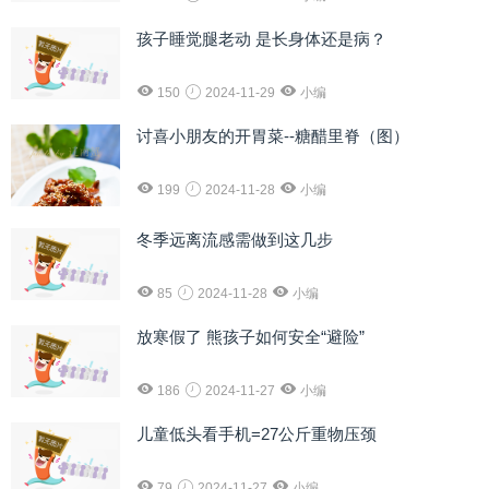
孩子睡觉腿老动 是长身体还是病？
150
2024-11-29
小编
讨喜小朋友的开胃菜--糖醋里脊（图）
199
2024-11-28
小编
冬季远离流感需做到这几步
85
2024-11-28
小编
放寒假了 熊孩子如何安全“避险”
186
2024-11-27
小编
儿童低头看手机=27公斤重物压颈
79
2024-11-27
小编