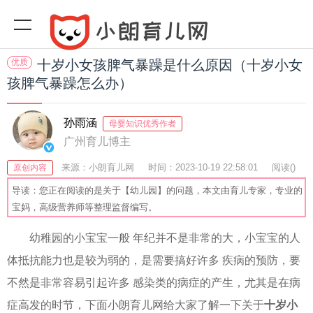
优质
十岁小女孩脾气暴躁是什么原因（十岁小女
孩脾气暴躁怎么办）
孙雨涵
母婴知识优秀作者
广州育儿博主
来源：小朗育儿网
时间：2023-10-19 22:58:01
阅读(
)
原创内容
收藏：34
分享：49
爆
导读：您正在阅读的是关于【幼儿园】的问题，本文由育儿专家，专业的
宝妈，高级营养师等整理监督编写。
幼稚园的小宝宝一般 年纪并不是非常的大，小宝宝的人
体抵抗能力也是较为弱的，是需要搞好许多 疾病的预防，要
不然是非常容易引起许多 感染类的病症的产生，尤其是在病
症高发的时节，下面小朗育儿网给大家了解一下关于
十岁小