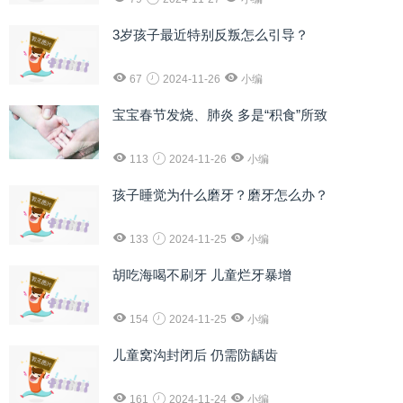
3岁孩子最近特别反叛怎么引导？
67
2024-11-26
小编
宝宝春节发烧、肺炎 多是“积食”所致
113
2024-11-26
小编
孩子睡觉为什么磨牙？磨牙怎么办？
133
2024-11-25
小编
胡吃海喝不刷牙 儿童烂牙暴增
154
2024-11-25
小编
儿童窝沟封闭后 仍需防龋齿
161
2024-11-24
小编