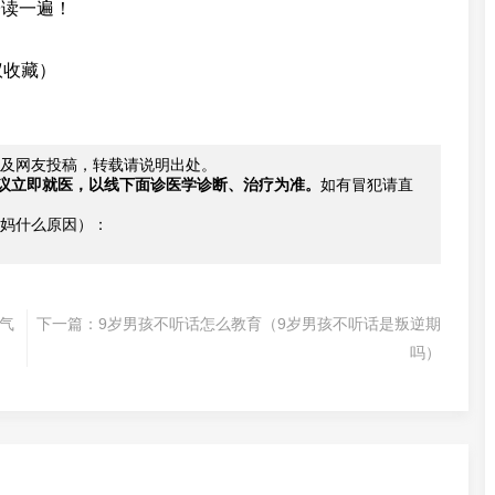
子读一遍！
议收藏）
及网友投稿，转载请说明出处。
议立即就医，以线下面诊医学诊断、治疗为准。
如有冒犯请直
妈什么原因）：
气
下一篇：
9岁男孩不听话怎么教育（9岁男孩不听话是叛逆期
吗）