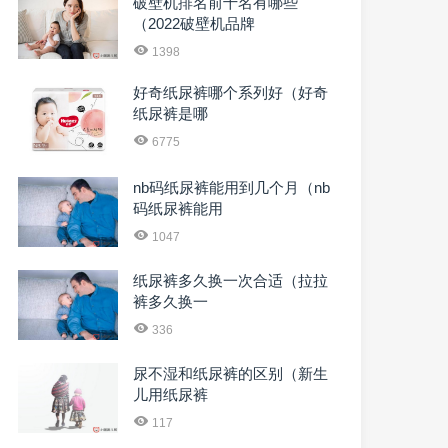
破壁机排名前十名有哪些
（2022破壁机品牌
1398
好奇纸尿裤哪个系列好（好奇
纸尿裤是哪
6775
nb码纸尿裤能用到几个月（nb
码纸尿裤能用
1047
纸尿裤多久换一次合适（拉拉
裤多久换一
336
尿不湿和纸尿裤的区别（新生
儿用纸尿裤
117