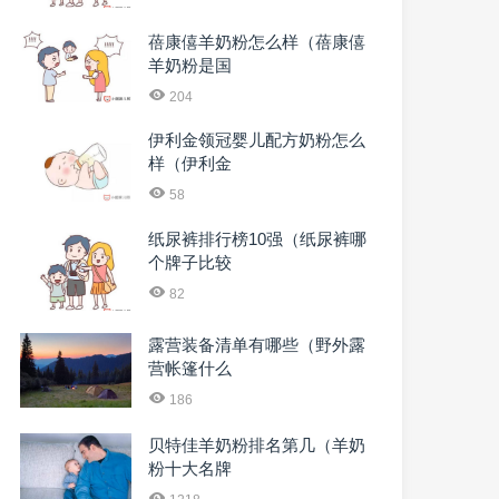
蓓康僖羊奶粉怎么样（蓓康僖
羊奶粉是国
204
伊利金领冠婴儿配方奶粉怎么
样（伊利金
58
纸尿裤排行榜10强（纸尿裤哪
个牌子比较
82
露营装备清单有哪些（野外露
营帐篷什么
186
贝特佳羊奶粉排名第几（羊奶
粉十大名牌