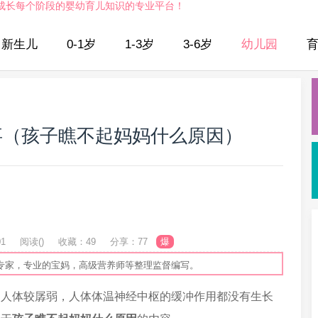
成长每个阶段的婴幼育儿知识的专业平台！
新生儿
0-1岁
1-3岁
3-6岁
幼儿园
事（孩子瞧不起妈妈什么原因）
01
阅读(
)
收藏：49
分享：77
爆
专家，专业的宝妈，高级营养师等整理监督编写。
的人体较孱弱，人体体温神经中枢的缓冲作用都没有生长