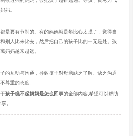
控制欲过强的妈妈，会把孩子越推越远。等孩子费尽力气
的妈妈。
理都是要有节制的。有的妈妈就是攀比心太强了，觉得自
子和别人比来比去，然后把自己的孩子比的一无是处。孩
会离妈妈越来越远。
孩子的互动与沟通，导致孩子对母亲缺乏了解。缺乏沟通
生不尊重的态度。
关于
孩子瞧不起妈妈是怎么回事
的全部内容,希望可以帮助
分享。