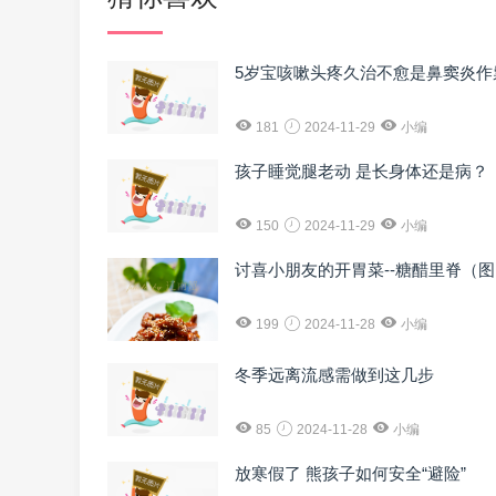
5岁宝咳嗽头疼久治不愈是鼻窦炎作
181
2024-11-29
小编
孩子睡觉腿老动 是长身体还是病？
150
2024-11-29
小编
讨喜小朋友的开胃菜--糖醋里脊（
199
2024-11-28
小编
冬季远离流感需做到这几步
85
2024-11-28
小编
放寒假了 熊孩子如何安全“避险”