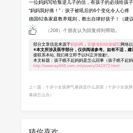
一位妈妈写给叛逆儿子的信，有孩子的必须给孩
“妈妈我好痛！”：孩子被吼后的6个变化令人心疼
德国62条家庭教养规则，教出自律好孩子！（建
（208）个朋友认为回复得到帮助。
部分文章信息来源于
妈妈网
，
安徽省妇幼保健院
网络以
※本文所涉及医学部分，仅供阅读参考。如有不适，建
接联系本站, 我们将立即予以纠正并致歉!。
本文标题：孩子瞧不起妈妈是怎么回事（孩子瞧不起妈
http://www.wy668.com.cn/youery/341972.html
上一篇：
十岁小女孩脾气暴躁是什么原因（十岁小女孩脾
暴躁怎么办）
猜你喜欢