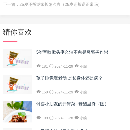
下一篇：
25岁还叛逆家长怎么办（25岁还叛逆正常吗）
猜你喜欢
5岁宝咳嗽头疼久治不愈是鼻窦炎作祟
181
2024-11-29
小编
孩子睡觉腿老动 是长身体还是病？
150
2024-11-29
小编
讨喜小朋友的开胃菜--糖醋里脊（图）
199
2024-11-28
小编