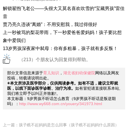
解锁翟煦飞老公——头很大又莫名喜欢吹雪的“宝藏男孩”雷佳
音
贾乃亮久违谈“离婚”：不用安慰我，我过得很好
上一秒被骂的梨花带雨，下一秒爱爸爸爱妈妈！孩子要比想
象中爱我们
13岁男孩深夜家中弑母：你有多粗暴，孩子就有多反叛！
（213）个朋友认为回复得到帮助。
部分文章信息来源于
育儿知识
，
湖北省妇幼保健院
网络以及网友
投稿，转载请说明出处。
※本文所涉及医学部分，仅供阅读参考。如有不适，建议立即就
医，以线下面诊医学诊断、治疗为准。
如有冒犯请直接联系本站,
我们将立即予以纠正并致歉!。
本文标题：9岁男孩不听话怎么教育（9岁男孩不听话是叛逆期
吗）：
http://www.wy668.com.cn/youery/341973.html
上一篇：
孩子瞧不起妈妈是怎么回事（孩子瞧不起妈妈什么原因）