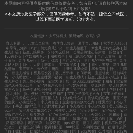
本网由内容提供商提供的信息仅供参考，如有冒犯, 请直接联系本站,
我们将立即予以纠正并致歉!。
※本文所涉及医学部分，仅供阅读参考。如有不适，建议立即就医，
以线下面诊医学诊断、治疗为准。
友情链接：
太平洋科技
数码知识
数码知识
育儿专题
：
儿童安全座椅
|
春季育儿知识
|
夏季育儿知识
|
秋季育儿知识
|
冬季育儿知识
|
6岁
|
简短育儿知识
|
新生儿拉肚子
|
新生儿吐奶怎么办
|
新
生儿打嗝
|
新生儿眼屎多
|
牙疼怎么缓解
|
芒果是热性还是凉性
|
胎教音乐
100首必听
|
孕妇胎教音乐
|
胎教故事
|
胎记是怎么来的
|
早产儿黄疸
|
病理
性黄疸
|
新生儿黄疸
|
新生儿体温
|
早产儿智力
|
早产儿的护理与喂养
|
新生
儿晒太阳
|
新生儿大便
|
脐带血
|
宝宝眼屎多
|
囟门
|
新生儿窒息
|
新生儿用
品清单
|
宝宝穿衣
|
卡介苗
|
唐氏儿
|
新生儿肠绞痛
|
寨卡病毒
|
新生儿泪囊
炎
|
新生儿感冒
|
婴儿理发器
|
婴儿磨牙棒
|
如何断奶
|
宝宝辅食
|
睡前喝牛
奶
|
小孩睡觉出汗
|
宝宝睡觉不踏实
|
新生儿睡眠
|
新生儿脸上有小红点
|
新
生儿肺炎
|
先天性心脏病
|
宝宝大便干燥
|
唐氏综合症是啥病
|
胎毒
|
宝宝拉
绿色大便怎么回事
|
宝宝过敏怎么办
|
宝宝奶粉过敏
|
婴儿感冒
|
婴儿吐奶严
重怎么办
|
鼻子不通气小妙招
|
婴儿断奶
|
宝宝补钙
|
儿童补钙
|
孕妇补钙
|
婴儿抚触
|
婴儿便秘
|
宝宝长牙顺序
|
宝宝肚子胀气怎么办
|
宝宝大便有血
丝
|
小孩发烧怎么办
|
宝宝抵抗力
|
发烧吃什么好
|
佝偻病的症状
|
宝宝长牙
的症状
|
小孩拉肚子
|
小孩流鼻血
|
宝宝喉咙有痰怎么办
|
睡觉磨牙
|
小孩子
磨牙
|
手足口病严重吗
|
怎样才能长高
|
小儿咳嗽
|
小孩起水痘
|
婴儿湿疹怎
么治疗
|
宝宝皮肤过敏怎么办
|
强生婴儿润肤
|
宝宝剪指甲
|
宝宝头发
|
宝宝
屁股红怎么办
|
积食发烧
|
宝宝长痱子怎么办
|
宝宝上火怎么办
|
尿布疹
|
新
生儿便秘怎么办
|
儿童餐具
|
婴儿鱼肝油
|
玻璃奶瓶
|
贝亲奶瓶
|
婴儿奶瓶
|
奶瓶消毒器
|
奶瓶品牌
|
硅胶奶瓶
|
ppsu奶瓶
|
新生儿奶瓶
|
婴儿不吃奶瓶
怎么办
|
奶瓶怎么消毒
|
爱得利奶瓶
|
nuk奶瓶
|
布朗博士奶瓶
|
奶瓶什么牌
子好
|
暖奶器
|
奶瓶清洗剂
|
安抚奶嘴的利弊
|
安抚奶嘴什么时候用
|
安抚奶