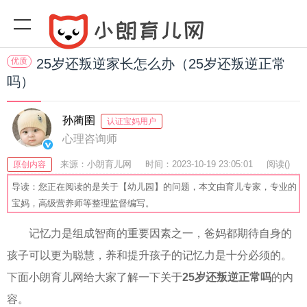
优质
25岁还叛逆家长怎么办（25岁还叛逆正常
吗）
孙蔺圉
认证宝妈用户
心理咨询师
来源：小朗育儿网
时间：2023-10-19 23:05:01
阅读(
)
原创内容
收藏：24
分享：45
爆
导读：您正在阅读的是关于【幼儿园】的问题，本文由育儿专家，专业的
宝妈，高级营养师等整理监督编写。
记忆力是组成智商的重要因素之一，爸妈都期待自身的
孩子可以更为聪慧，养和提升孩子的记忆力是十分必须的。
下面小朗育儿网给大家了解一下关于
25岁还叛逆正常吗
的内
容。