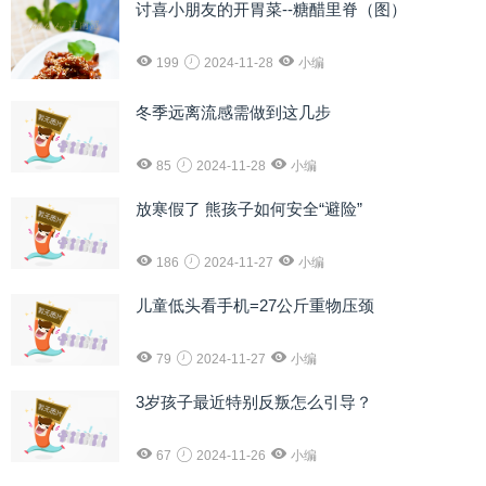
讨喜小朋友的开胃菜--糖醋里脊（图）
199
2024-11-28
小编
冬季远离流感需做到这几步
85
2024-11-28
小编
放寒假了 熊孩子如何安全“避险”
186
2024-11-27
小编
儿童低头看手机=27公斤重物压颈
79
2024-11-27
小编
3岁孩子最近特别反叛怎么引导？
67
2024-11-26
小编