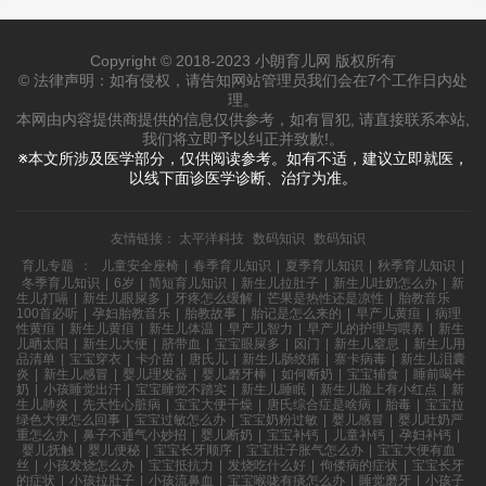
Copyright © 2018-2023 小朗育儿网 版权所有
© 法律声明：如有侵权，请告知网站管理员我们会在7个工作日内处
理。
本网由内容提供商提供的信息仅供参考，如有冒犯, 请直接联系本站,
我们将立即予以纠正并致歉!。
※本文所涉及医学部分，仅供阅读参考。如有不适，建议立即就医，
以线下面诊医学诊断、治疗为准。
友情链接：
太平洋科技
数码知识
数码知识
育儿专题
：
儿童安全座椅
|
春季育儿知识
|
夏季育儿知识
|
秋季育儿知识
|
冬季育儿知识
|
6岁
|
简短育儿知识
|
新生儿拉肚子
|
新生儿吐奶怎么办
|
新
生儿打嗝
|
新生儿眼屎多
|
牙疼怎么缓解
|
芒果是热性还是凉性
|
胎教音乐
100首必听
|
孕妇胎教音乐
|
胎教故事
|
胎记是怎么来的
|
早产儿黄疸
|
病理
性黄疸
|
新生儿黄疸
|
新生儿体温
|
早产儿智力
|
早产儿的护理与喂养
|
新生
儿晒太阳
|
新生儿大便
|
脐带血
|
宝宝眼屎多
|
囟门
|
新生儿窒息
|
新生儿用
品清单
|
宝宝穿衣
|
卡介苗
|
唐氏儿
|
新生儿肠绞痛
|
寨卡病毒
|
新生儿泪囊
炎
|
新生儿感冒
|
婴儿理发器
|
婴儿磨牙棒
|
如何断奶
|
宝宝辅食
|
睡前喝牛
奶
|
小孩睡觉出汗
|
宝宝睡觉不踏实
|
新生儿睡眠
|
新生儿脸上有小红点
|
新
生儿肺炎
|
先天性心脏病
|
宝宝大便干燥
|
唐氏综合症是啥病
|
胎毒
|
宝宝拉
绿色大便怎么回事
|
宝宝过敏怎么办
|
宝宝奶粉过敏
|
婴儿感冒
|
婴儿吐奶严
重怎么办
|
鼻子不通气小妙招
|
婴儿断奶
|
宝宝补钙
|
儿童补钙
|
孕妇补钙
|
婴儿抚触
|
婴儿便秘
|
宝宝长牙顺序
|
宝宝肚子胀气怎么办
|
宝宝大便有血
丝
|
小孩发烧怎么办
|
宝宝抵抗力
|
发烧吃什么好
|
佝偻病的症状
|
宝宝长牙
的症状
|
小孩拉肚子
|
小孩流鼻血
|
宝宝喉咙有痰怎么办
|
睡觉磨牙
|
小孩子