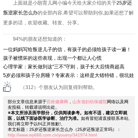
上面就是小朗育儿网小编今天给大家介绍的关于
25岁还
叛逆家长怎么办
的全部内容,希望可以帮助到你,如果还想了解
更多的话，欢迎收藏、转发、分享。
94%的朋友还想知道的：
一位妈妈写给叛逆儿子的信，有孩子的必须给孩子读一遍！
孩子被惯坏的这些表现，出现一个都让人心慌
心理学家：家长做到这“三不”守则，孩子长大后情商超高
5岁必须和孩子分房睡？专家表示：这样是大错特错，很坑娃
（312）个朋友认为回复得到帮助。
部分文章信息来源于
百姓健康网
，
山东省妇幼保健院
网络以及网
友投稿，转载请说明出处。
※本文所涉及医学部分，仅供阅读参考。如有不适，建议立即就
医，以线下面诊医学诊断、治疗为准。
如有冒犯请直接联系本站,
我们将立即予以纠正并致歉!。
本文标题：25岁还叛逆家长怎么办（25岁还叛逆正常吗）：
http://www.wy668.com.cn/youery/341974.html