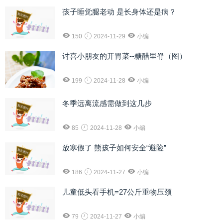
孩子睡觉腿老动 是长身体还是病？
150
2024-11-29
小编
讨喜小朋友的开胃菜--糖醋里脊（图）
199
2024-11-28
小编
冬季远离流感需做到这几步
85
2024-11-28
小编
放寒假了 熊孩子如何安全“避险”
186
2024-11-27
小编
儿童低头看手机=27公斤重物压颈
79
2024-11-27
小编