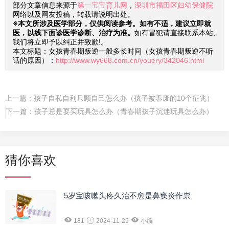
部分文章信息来源于
第一宝宝育儿网
，
深圳市福田区妇幼保健院
网络以及网友投稿，转载请说明出处。
※本文所涉及医学部分，仅供阅读参考。如有不适，建议立即就
医，以线下面诊医学诊断、治疗为准。
如有冒犯请直接联系本站,
我们将立即予以纠正并致歉!。
本文标题：女孩青春期叛逆一般多长时间（女孩青春期叛逆不听
话的原因）：
http://www.wy668.com.cn/youery/342046.html
上一篇：
孩子自私自利只顾自己怎么办（孩子被养废的10个征兆）
下一篇：
孩子总是要买玩具怎么办（青春期孩子沉迷玩具怎么办）
猜你喜欢
5岁宝咳嗽头疼久治不愈是鼻窦炎作祟
181
2024-11-29
小编