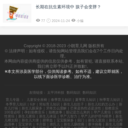
长期在抗生素环境中 孩子会变胖？
77
2024-11-24
小编
Copyright © 2018-2023 小朗育儿网 版权所有
© 法律声明：如有侵权，请告知网站管理员我们会在7个工作日内处
理。
本网由内容提供商提供的信息仅供参考，如有冒犯, 请直接联系本站,
我们将立即予以纠正并致歉!。
※本文所涉及医学部分，仅供阅读参考。如有不适，建议立即就医，
以线下面诊医学诊断、治疗为准。
友情链接：
太平洋科技
数码知识
数码知识
育儿专题
：
儿童安全座椅
|
春季育儿知识
|
夏季育儿知识
|
秋季育儿知识
|
冬季育儿知识
|
6岁
|
简短育儿知识
|
新生儿拉肚子
|
新生儿吐奶怎么办
|
新
生儿打嗝
|
新生儿眼屎多
|
牙疼怎么缓解
|
芒果是热性还是凉性
|
胎教音乐
100首必听
|
孕妇胎教音乐
|
胎教故事
|
胎记是怎么来的
|
早产儿黄疸
|
病理
性黄疸
|
新生儿黄疸
|
新生儿体温
|
早产儿智力
|
早产儿的护理与喂养
|
新生
儿晒太阳
|
新生儿大便
|
脐带血
|
宝宝眼屎多
|
囟门
|
新生儿窒息
|
新生儿用
品清单
|
宝宝穿衣
|
卡介苗
|
唐氏儿
|
新生儿肠绞痛
|
寨卡病毒
|
新生儿泪囊