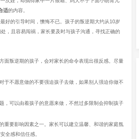
带一次娃，却搞得家中一片狼藉、鸡犬不宁下面小朗育儿
合适
的内容。
最好的引导时间，懊悔不已。孩子的叛逆期大约从10岁
相处，且容易闯祸，家长要及时与孩子沟通，寻找正确的
一方面叛逆期的孩子，会对家长的命令表现出很反感。尽量
，对于不愿意做的不要强迫孩子去做，如果别人强迫你做不
问题，可以由着孩子的意愿来做，不然过多限制会抑制孩子
为的重要影响因素之一。家长可以建立温馨、和谐的家庭氛
立安全感和信任感。