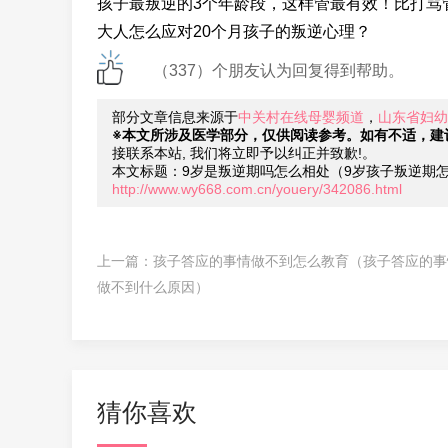
孩子最叛逆的3个年龄段，这样管最有效！比打骂管
大人怎么应对20个月孩子的叛逆心理？
（337）个朋友认为回复得到帮助。
部分文章信息来源于
中关村在线母婴频道
，
山东省妇幼
※本文所涉及医学部分，仅供阅读参考。如有不适，建
接联系本站, 我们将立即予以纠正并致歉!。
本文标题：9岁是叛逆期吗怎么相处（9岁孩子叛逆期
http://www.wy668.com.cn/youery/342086.html
上一篇：
孩子答应的事情做不到怎么教育（孩子答应的事
做不到什么原因）
猜你喜欢