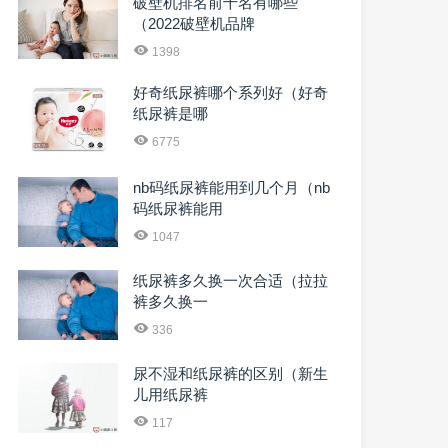
破壁机排名前十名有哪些
（2022破壁机品牌
1398
好奇纸尿裤哪个系列好（好奇
纸尿裤是哪
6775
nb码纸尿裤能用到几个月（nb
码纸尿裤能用
1047
纸尿裤多久换一次合适（拉拉
裤多久换一
336
尿不湿和纸尿裤的区别（新生
儿用纸尿裤
117