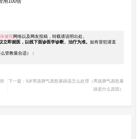
用100倍
保健院
网络以及网友投稿，转载请说明出处。
议立即就医，以线下面诊医学诊断、治疗为准。
如有冒犯请直
怎么管教最合适）：
情
下一篇：
9岁男孩脾气易怒暴躁该怎么处理（男孩脾气易怒暴
躁是什么原因）