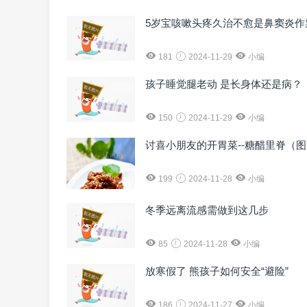
5岁宝咳嗽头疼久治不愈是鼻窦炎作
181
2024-11-29
小编
孩子睡觉腿老动 是长身体还是病？
150
2024-11-29
小编
讨喜小朋友的开胃菜--糖醋里脊（
199
2024-11-28
小编
冬季远离流感需做到这几步
85
2024-11-28
小编
放寒假了 熊孩子如何安全“避险”
186
2024-11-27
小编