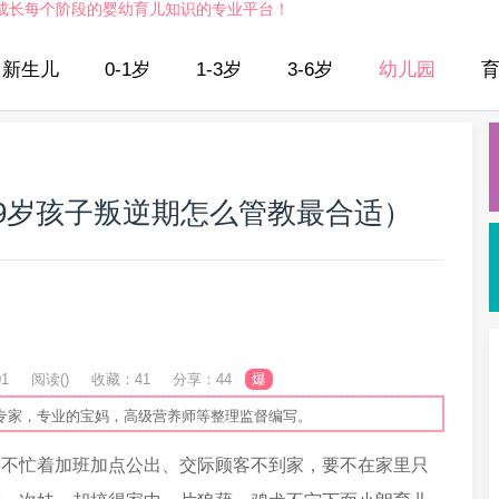
成长每个阶段的婴幼育儿知识的专业平台！
新生儿
0-1岁
1-3岁
3-6岁
幼儿园
9岁孩子叛逆期怎么管教最合适）
01
阅读(
)
收藏：41
分享：44
爆
专家，专业的宝妈，高级营养师等整理监督编写。
要不忙着加班加点公出、交际顾客不到家，要不在家里只