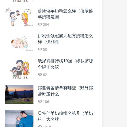
蓓康僖羊奶粉怎么样（蓓康僖
羊奶粉是国
204
伊利金领冠婴儿配方奶粉怎么
样（伊利金
58
纸尿裤排行榜10强（纸尿裤哪
个牌子比较
82
露营装备清单有哪些（野外露
营帐篷什么
186
贝特佳羊奶粉排名第几（羊奶
粉十大名牌