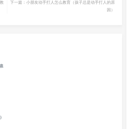
教
下一篇：
小朋友动手打人怎么教育（孩子总是动手打人的原
因）
祟
图）