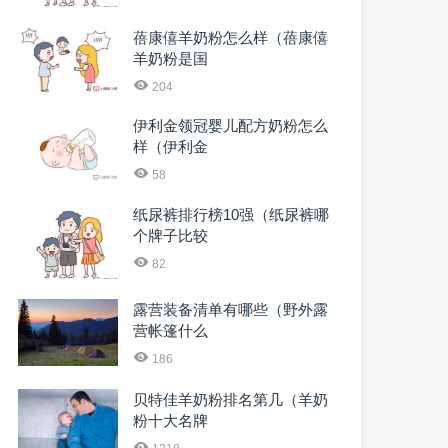
蓓康僖羊奶粉怎么样（蓓康僖
羊奶粉是国
204
伊利金领冠婴儿配方奶粉怎么
样（伊利金
58
纸尿裤排行榜10强（纸尿裤哪
个牌子比较
82
露营装备清单有哪些（野外露
营帐篷什么
186
贝特佳羊奶粉排名第几（羊奶
粉十大名牌