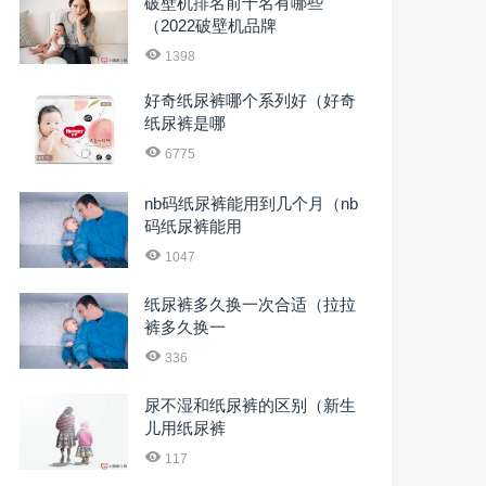
破壁机排名前十名有哪些
（2022破壁机品牌
1398
好奇纸尿裤哪个系列好（好奇
纸尿裤是哪
6775
nb码纸尿裤能用到几个月（nb
码纸尿裤能用
1047
纸尿裤多久换一次合适（拉拉
裤多久换一
336
尿不湿和纸尿裤的区别（新生
儿用纸尿裤
117