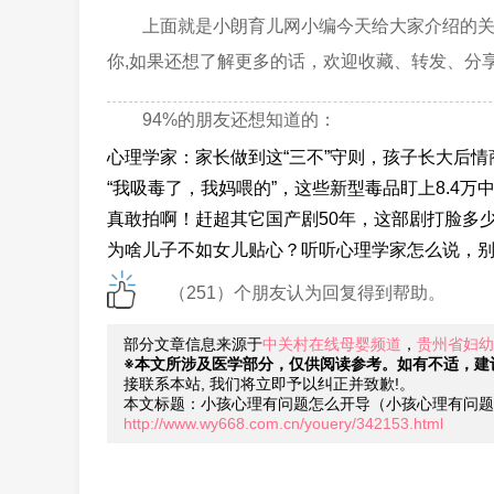
上面就是小朗育儿网小编今天给大家介绍的
你,如果还想了解更多的话，欢迎收藏、转发、分
94%的朋友还想知道的：
心理学家：家长做到这“三不”守则，孩子长大后情
“我吸毒了，我妈喂的”，这些新型毒品盯上8.4万
真敢拍啊！赶超其它国产剧50年，这部剧打脸多
为啥儿子不如女儿贴心？听听心理学家怎么说，
（251）个朋友认为回复得到帮助。
部分文章信息来源于
中关村在线母婴频道
，
贵州省妇幼
※本文所涉及医学部分，仅供阅读参考。如有不适，建
接联系本站, 我们将立即予以纠正并致歉!。
本文标题：小孩心理有问题怎么开导（小孩心理有问题
http://www.wy668.com.cn/youery/342153.html