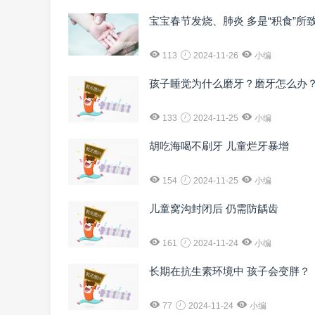
宝宝春节发烧、肺炎 多是“积食”所
113
2024-11-26
小编
孩子睡觉为什么磨牙？磨牙怎么办
133
2024-11-25
小编
胡吃海喝不刷牙 儿童烂牙暴增
154
2024-11-25
小编
儿童窝沟封闭后 仍需防龋齿
161
2024-11-24
小编
长期在抗生素环境中 孩子会变胖？
77
2024-11-24
小编