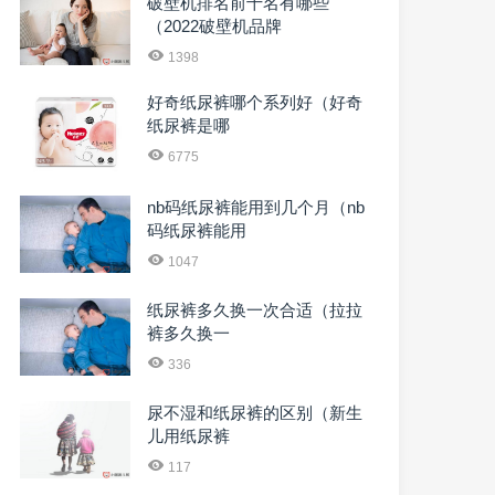
破壁机排名前十名有哪些
（2022破壁机品牌
1398
好奇纸尿裤哪个系列好（好奇
纸尿裤是哪
6775
nb码纸尿裤能用到几个月（nb
码纸尿裤能用
1047
纸尿裤多久换一次合适（拉拉
裤多久换一
336
尿不湿和纸尿裤的区别（新生
儿用纸尿裤
117