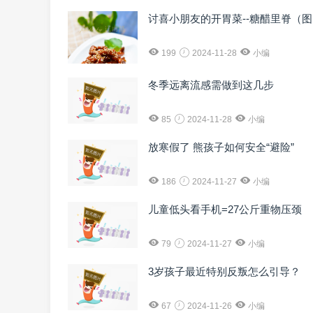
讨喜小朋友的开胃菜--糖醋里脊（
199
2024-11-28
小编
冬季远离流感需做到这几步
85
2024-11-28
小编
放寒假了 熊孩子如何安全“避险”
186
2024-11-27
小编
儿童低头看手机=27公斤重物压颈
79
2024-11-27
小编
3岁孩子最近特别反叛怎么引导？
67
2024-11-26
小编