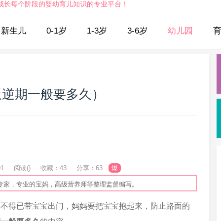
成长每个阶段的婴幼育儿知识的专业平台！
新生儿
0-1岁
1-3岁
3-6岁
幼儿园
叛逆期一般要多久）
01
阅读(
)
收藏：43
分享：63
爆
专家，专业的宝妈，高级营养师等整理监督编写。
迫不得已带宝宝出门，妈妈要把宝宝抱起来，防止路面的