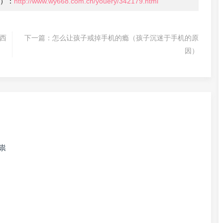
）：
http://www.wy668.com.cn/youery/342179.html
西
下一篇：
怎么让孩子戒掉手机的瘾（孩子沉迷于手机的原
因）
祟