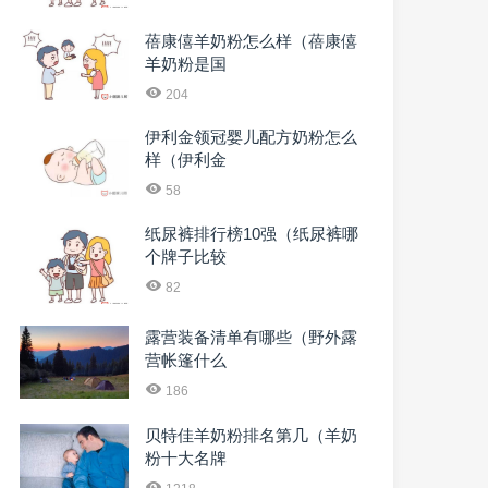
蓓康僖羊奶粉怎么样（蓓康僖
羊奶粉是国
204
伊利金领冠婴儿配方奶粉怎么
样（伊利金
58
纸尿裤排行榜10强（纸尿裤哪
个牌子比较
82
露营装备清单有哪些（野外露
营帐篷什么
186
贝特佳羊奶粉排名第几（羊奶
粉十大名牌