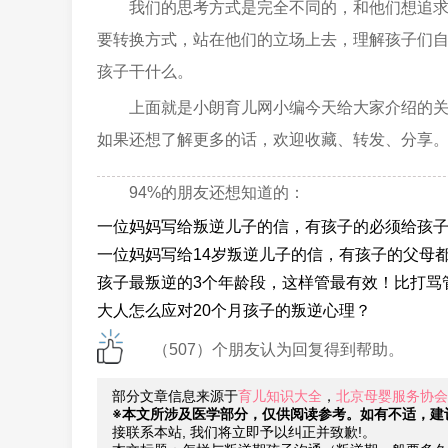
我们的思考方式是完全不同的，和他们想追
要转换方式，站在他们的立场上去，理解孩子们
孩子干什么。
上面就是小朗育儿网小编今天给大家介绍的
如果还想了解更多的话，欢迎收藏、转发、分享
94%的朋友还想知道的：
一位妈妈写给叛逆儿子的信，有孩子的必须给孩
一位妈妈写给14岁叛逆儿子的信，有孩子的父母
孩子最叛逆的3个年龄段，这样管最有效！比打骂管
大人怎么应对20个月孩子的叛逆心理？
（507）个朋友认为回复得到帮助。
部分文章信息来源于
育儿知识大全
，
北京母婴服务协会
※本文所涉及医学部分，仅供阅读参考。如有不适，建
接联系本站, 我们将立即予以纠正并致歉!。