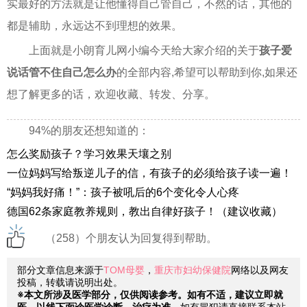
实最好的方法就是让他懂得自己管自己，不然的话，其他的
都是辅助，永远达不到理想的效果。
上面就是小朗育儿网小编今天给大家介绍的关于
孩子爱
说话管不住自己怎么办
的全部内容,希望可以帮助到你,如果还
想了解更多的话，欢迎收藏、转发、分享。
94%的朋友还想知道的：
怎么奖励孩子？学习效果天壤之别
一位妈妈写给叛逆儿子的信，有孩子的必须给孩子读一遍！
“妈妈我好痛！”：孩子被吼后的6个变化令人心疼
德国62条家庭教养规则，教出自律好孩子！（建议收藏）
（258）个朋友认为回复得到帮助。
部分文章信息来源于
TOM母婴
，
重庆市妇幼保健院
网络以及网友
投稿，转载请说明出处。
※本文所涉及医学部分，仅供阅读参考。如有不适，建议立即就