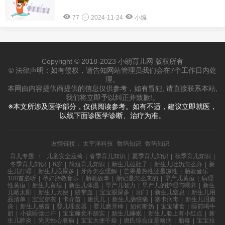
77
2024-11-24
小编
Copyright © 2018-2023 小朗育儿网 版权所有
© 法律声明：如有侵权，请告知网站管理员我们会在7个工作日内处
理。
本网由内容提供商提供的信息仅供参考，如有冒犯, 请直接联系本站,
我们将立即予以纠正并致歉!。
※本文所涉及医学部分，仅供阅读参考。如有不适，建议立即就医，
以线下面诊医学诊断、治疗为准。
友情链接：
太平洋科技
数码知识
数码知识
育儿专题
：
儿童安全座椅
|
春季育儿知识
|
夏季育儿知识
|
秋季育儿知识
|
冬季育儿知识
|
6岁
|
简短育儿知识
|
新生儿拉肚子
|
新生儿吐奶怎么办
|
新
生儿打嗝
|
新生儿眼屎多
|
牙疼怎么缓解
|
芒果是热性还是凉性
|
胎教音乐
100首必听
|
孕妇胎教音乐
|
胎教故事
|
胎记是怎么来的
|
早产儿黄疸
|
病理
性黄疸
|
新生儿黄疸
|
新生儿体温
|
早产儿智力
|
早产儿的护理与喂养
|
新生
儿晒太阳
|
新生儿大便
|
脐带血
|
宝宝眼屎多
|
囟门
|
新生儿窒息
|
新生儿用
品清单
|
宝宝穿衣
|
卡介苗
|
唐氏儿
|
新生儿肠绞痛
|
寨卡病毒
|
新生儿泪囊
炎
|
新生儿感冒
|
婴儿理发器
|
婴儿磨牙棒
|
如何断奶
|
宝宝辅食
|
睡前喝牛
奶
|
小孩睡觉出汗
|
宝宝睡觉不踏实
|
新生儿睡眠
|
新生儿脸上有小红点
|
新
生儿肺炎
|
先天性心脏病
|
宝宝大便干燥
|
唐氏综合症是啥病
|
胎毒
|
宝宝拉