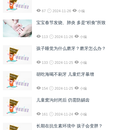
67
2024-11-26
小编
宝宝春节发烧、肺炎 多是“积食”所致
113
2024-11-26
小编
孩子睡觉为什么磨牙？磨牙怎么办？
133
2024-11-25
小编
胡吃海喝不刷牙 儿童烂牙暴增
154
2024-11-25
小编
儿童窝沟封闭后 仍需防龋齿
161
2024-11-24
小编
长期在抗生素环境中 孩子会变胖？