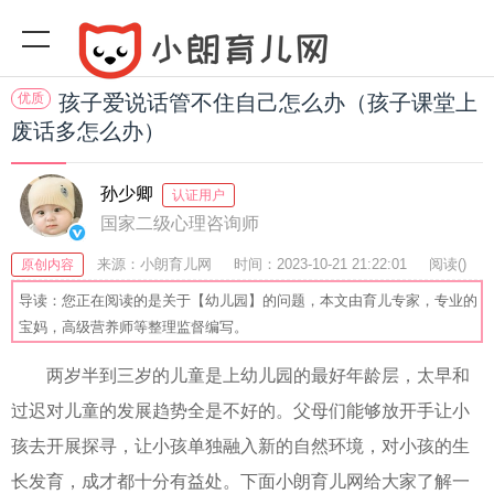
优质
孩子爱说话管不住自己怎么办（孩子课堂上
废话多怎么办）
孙少卿
认证用户
国家二级心理咨询师
来源：小朗育儿网
时间：2023-10-21 21:22:01
阅读(
)
原创内容
收藏：39
分享：78
爆
导读：您正在阅读的是关于【幼儿园】的问题，本文由育儿专家，专业的
宝妈，高级营养师等整理监督编写。
两岁半到三岁的儿童是上幼儿园的最好年龄层，太早和
过迟对儿童的发展趋势全是不好的。父母们能够放开手让小
孩去开展探寻，让小孩单独融入新的自然环境，对小孩的生
长发育，成才都十分有益处。下面小朗育儿网给大家了解一