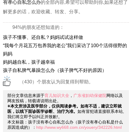
有孝心自私怎么办
的全部内容,希望可以帮助到你,如果还想了
解更多的话，欢迎收藏、转发、分享。
94%的朋友还想知道的：
孩子不懂事、还自私？妈妈试试这样做
“我每个月花五万包养我的老公”我们采访了100个活得很野的
妈妈
妈妈越自私，孩子越幸福
孩子自私脾气暴躁怎么办（孩子脾气不好的原因）
（430）个朋友认为回复得到帮助。
部分文章信息来源于
育儿知识大全
，
广东省妇幼保健院
网络以及
网友投稿，转载请说明出处。
※本文所涉及医学部分，仅供阅读参考。如有不适，建议立即就
医，以线下面诊医学诊断、治疗为准。
如有冒犯请直接联系本站,
我们将立即予以纠正并致歉!。
本文标题：孩子没有孝心自私怎么办（孩子没有孝心自私是什么
原因造成的）：
http://www.wy668.com.cn/youery/342226.html