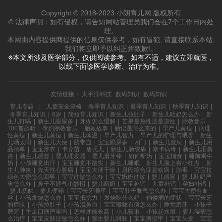
Copyright © 2018-2023 小朗育儿网 版权所有
© 法律声明：如有侵权，请告知网站管理员我们会在7个工作日内处
理。
本网由内容提供商提供的信息仅供参考，如有冒犯, 请直接联系本站,
我们将立即予以纠正并致歉!。
※本文所涉及医学部分，仅供阅读参考。如有不适，建议立即就医，
以线下面诊医学诊断、治疗为准。
友情链接：
太平洋科技
数码知识
数码知识
育儿专题
：
儿童安全座椅
|
春季育儿知识
|
夏季育儿知识
|
秋季育儿知识
|
冬季育儿知识
|
6岁
|
简短育儿知识
|
新生儿拉肚子
|
新生儿吐奶怎么办
|
新
生儿打嗝
|
新生儿眼屎多
|
牙疼怎么缓解
|
芒果是热性还是凉性
|
胎教音乐
100首必听
|
孕妇胎教音乐
|
胎教故事
|
胎记是怎么来的
|
早产儿黄疸
|
病理
性黄疸
|
新生儿黄疸
|
新生儿体温
|
早产儿智力
|
早产儿的护理与喂养
|
新生
儿晒太阳
|
新生儿大便
|
脐带血
|
宝宝眼屎多
|
囟门
|
新生儿窒息
|
新生儿用
品清单
|
宝宝穿衣
|
卡介苗
|
唐氏儿
|
新生儿肠绞痛
|
寨卡病毒
|
新生儿泪囊
炎
|
新生儿感冒
|
婴儿理发器
|
婴儿磨牙棒
|
如何断奶
|
宝宝辅食
|
睡前喝牛
奶
|
小孩睡觉出汗
|
宝宝睡觉不踏实
|
新生儿睡眠
|
新生儿脸上有小红点
|
新
生儿肺炎
|
先天性心脏病
|
宝宝大便干燥
|
唐氏综合症是啥病
|
胎毒
|
宝宝拉
绿色大便怎么回事
|
宝宝过敏怎么办
|
宝宝奶粉过敏
|
婴儿感冒
|
婴儿吐奶严
重怎么办
|
鼻子不通气小妙招
|
婴儿断奶
|
宝宝补钙
|
儿童补钙
|
孕妇补钙
|
婴儿抚触
|
婴儿便秘
|
宝宝长牙顺序
|
宝宝肚子胀气怎么办
|
宝宝大便有血
丝
|
小孩发烧怎么办
|
宝宝抵抗力
|
发烧吃什么好
|
佝偻病的症状
|
宝宝长牙
的症状
|
小孩拉肚子
|
小孩流鼻血
|
宝宝喉咙有痰怎么办
|
睡觉磨牙
|
小孩子
磨牙
|
手足口病严重吗
|
怎样才能长高
|
小儿咳嗽
|
小孩起水痘
|
婴儿湿疹怎
么治疗
|
宝宝皮肤过敏怎么办
|
强生婴儿润肤
|
宝宝剪指甲
|
宝宝头发
|
宝宝