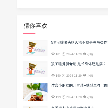
猜你喜欢
5岁宝咳嗽头疼久治不愈是鼻窦炎作
181
2024-11-29
小编
孩子睡觉腿老动 是长身体还是病？
150
2024-11-29
小编
讨喜小朋友的开胃菜--糖醋里脊（
199
2024-11-28
小编