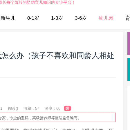
成长每个阶段的婴幼育儿知识的专业平台！
新生儿
0-1岁
1-3岁
3-6岁
幼儿园
玩怎么办（孩子不喜欢和同龄人相处
01
阅读(
)
收藏：57
分享：80
爆
专家，专业的宝妈，高级营养师等整理监督编写。