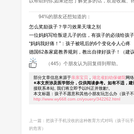
以帮助到你,如果还想了解更多的话，欢迎收藏、
94%的朋友还想知道的：
怎么奖励孩子？学习效果天壤之别
一位妈妈写给叛逆儿子的信，有孩子的必须给孩
“妈妈我好痛！”：孩子被吼后的6个变化令人心疼
德国62条家庭教养规则，教出自律好孩子！（建
（445）个朋友认为回复得到帮助。
部分文章信息来源于
亲亲宝贝
，
湖北省妇幼保健院
网络
※本文所涉及医学部分，仅供阅读参考。如有不适，建
接联系本站, 我们将立即予以纠正并致歉!。
本文标题：孩子不愿意和其他小朋友玩怎么办（孩子不
http://www.wy668.com.cn/youery/342262.html
上一篇：
把孩子手机没收的这种教育方式对吗（孩子玩手
的危害）