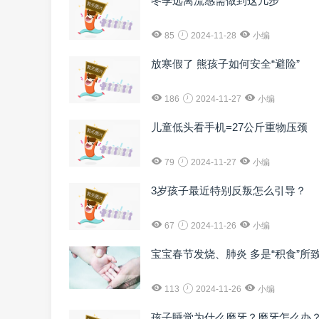
冬季远离流感需做到这几步
85
2024-11-28
小编
放寒假了 熊孩子如何安全“避险”
186
2024-11-27
小编
儿童低头看手机=27公斤重物压颈
79
2024-11-27
小编
3岁孩子最近特别反叛怎么引导？
67
2024-11-26
小编
宝宝春节发烧、肺炎 多是“积食”所
113
2024-11-26
小编
孩子睡觉为什么磨牙？磨牙怎么办