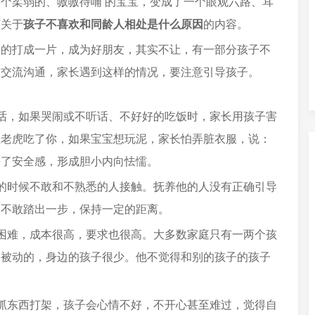
个柔弱的、嗷嗷待哺 的宝宝，变成了一个眼观六路、耳
下关于
孩子不喜欢和同龄人相处是什么原因
的内容。
然的打成一片，成为好朋友，其实不让，有一部分孩子不
友交流沟通，家长遇到这样的情况，要注意引导孩子。
话，如果哭闹或不听话、不好好的吃饭时，家长用孩子害
让老虎吃了你，如果宝宝想玩泥，家长怕弄脏衣服，说：
去了安全感，形成胆小内向怯懦。
的时候不敢和不熟悉的人接触。抚养他的人没有正确引导
更不敢踏出一步，保持一定的距离。
困难，成本很高，要求也很高。大多数家庭只有一两个孩
，被动的，身边的孩子很少。他不觉得和别的孩子的孩子
抓东西打架，孩子会心情不好，不开心甚至难过，觉得自