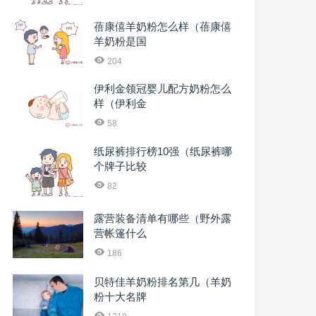
蓓康僖羊奶粉怎么样（蓓康僖
羊奶粉是国
204
伊利金领冠婴儿配方奶粉怎么
样（伊利金
58
纸尿裤排行榜10强（纸尿裤哪
个牌子比较
82
露营装备清单有哪些（野外露
营帐篷什么
186
贝特佳羊奶粉排名第几（羊奶
粉十大名牌