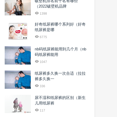
破壁机排名前十名有哪些
（2022破壁机品牌
1398
好奇纸尿裤哪个系列好（好奇
纸尿裤是哪
6775
nb码纸尿裤能用到几个月（nb
码纸尿裤能用
1047
纸尿裤多久换一次合适（拉拉
裤多久换一
336
尿不湿和纸尿裤的区别（新生
儿用纸尿裤
117