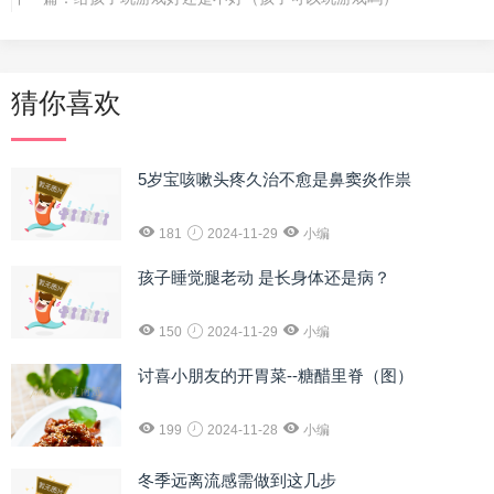
猜你喜欢
5岁宝咳嗽头疼久治不愈是鼻窦炎作祟
181
2024-11-29
小编
孩子睡觉腿老动 是长身体还是病？
150
2024-11-29
小编
讨喜小朋友的开胃菜--糖醋里脊（图）
199
2024-11-28
小编
冬季远离流感需做到这几步