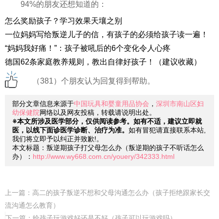
94%的朋友还想知道的：
怎么奖励孩子？学习效果天壤之别
一位妈妈写给叛逆儿子的信，有孩子的必须给孩子读一遍！
“妈妈我好痛！”：孩子被吼后的6个变化令人心疼
德国62条家庭教养规则，教出自律好孩子！（建议收藏）
（381）个朋友认为回复得到帮助。
部分文章信息来源于
中国玩具和婴童用品协会
，
深圳市南山区妇
幼保健院
网络以及网友投稿，转载请说明出处。
※本文所涉及医学部分，仅供阅读参考。如有不适，建议立即就
医，以线下面诊医学诊断、治疗为准。
如有冒犯请直接联系本站,
我们将立即予以纠正并致歉!。
本文标题：叛逆期孩子打父母怎么办（叛逆期的孩子不听话怎么
办）：
http://www.wy668.com.cn/youery/342333.html
上一篇：
高二的孩子叛逆不想和父母沟通怎么办（孩子拒绝跟家长交
流沟通怎么教育）
下一篇：
给孩子玩游戏好还是不好（孩子可以玩游戏吗）