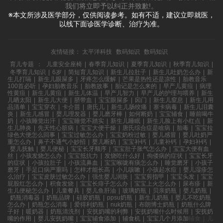
我们将立即予以纠正并致歉!。
※本文所涉及医学部分，仅供阅读参考。如有不适，建议立即就医，
以线下面诊医学诊断、治疗为准。
友情链接：
太平洋科技
数码知识
数码知识
育儿专题
：
儿童安全座椅
|
春季育儿知识
|
夏季育儿知识
|
秋季育儿知识
|
冬季育儿知识
|
6岁
|
简短育儿知识
|
新生儿拉肚子
|
新生儿吐奶怎么办
|
新
生儿打嗝
|
新生儿眼屎多
|
牙疼怎么缓解
|
芒果是热性还是凉性
|
胎教音乐
100首必听
|
孕妇胎教音乐
|
胎教故事
|
胎记是怎么来的
|
早产儿黄疸
|
病理
性黄疸
|
新生儿黄疸
|
新生儿体温
|
早产儿智力
|
早产儿的护理与喂养
|
新生
儿晒太阳
|
新生儿大便
|
脐带血
|
宝宝眼屎多
|
囟门
|
新生儿窒息
|
新生儿用
品清单
|
宝宝穿衣
|
卡介苗
|
唐氏儿
|
新生儿肠绞痛
|
寨卡病毒
|
新生儿泪囊
炎
|
新生儿感冒
|
婴儿理发器
|
婴儿磨牙棒
|
如何断奶
|
宝宝辅食
|
睡前喝牛
奶
|
小孩睡觉出汗
|
宝宝睡觉不踏实
|
新生儿睡眠
|
新生儿脸上有小红点
|
新
生儿肺炎
|
先天性心脏病
|
宝宝大便干燥
|
唐氏综合症是啥病
|
胎毒
|
宝宝拉
绿色大便怎么回事
|
宝宝过敏怎么办
|
宝宝奶粉过敏
|
婴儿感冒
|
婴儿吐奶严
重怎么办
|
鼻子不通气小妙招
|
婴儿断奶
|
宝宝补钙
|
儿童补钙
|
孕妇补钙
|
婴儿抚触
|
婴儿便秘
|
宝宝长牙顺序
|
宝宝肚子胀气怎么办
|
宝宝大便有血
丝
|
小孩发烧怎么办
|
宝宝抵抗力
|
发烧吃什么好
|
佝偻病的症状
|
宝宝长牙
的症状
|
小孩拉肚子
|
小孩流鼻血
|
宝宝喉咙有痰怎么办
|
睡觉磨牙
|
小孩子
磨牙
|
手足口病严重吗
|
怎样才能长高
|
小儿咳嗽
|
小孩起水痘
|
婴儿湿疹怎
么治疗
|
宝宝皮肤过敏怎么办
|
强生婴儿润肤
|
宝宝剪指甲
|
宝宝头发
|
宝宝
屁股红怎么办
|
积食发烧
|
宝宝长痱子怎么办
|
宝宝上火怎么办
|
尿布疹
|
新
生儿便秘怎么办
|
儿童餐具
|
婴儿鱼肝油
|
玻璃奶瓶
|
贝亲奶瓶
|
婴儿奶瓶
|
奶瓶消毒器
|
奶瓶品牌
|
硅胶奶瓶
|
ppsu奶瓶
|
新生儿奶瓶
|
婴儿不吃奶瓶
怎么办
|
奶瓶怎么消毒
|
爱得利奶瓶
|
nuk奶瓶
|
布朗博士奶瓶
|
奶瓶什么牌
子好
|
暖奶器
|
奶瓶清洗剂
|
安抚奶嘴的利弊
|
安抚奶嘴什么时候用
|
安抚奶
嘴的作用
|
婴儿安抚奶嘴
|
宝宝辅食添加
|
辅食机
|
宝宝几个月添加辅食
|
儿